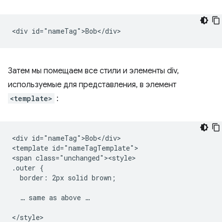
Затем мы помещаем все стили и элементы div,
используемые для представления, в элемент
<template>
:
<div id="nameTag">Bob</div>

<template id="nameTagTemplate">

<span class="unchanged"><style>

.outer {

  border: 2px solid brown;

  … same as above …

</style>
