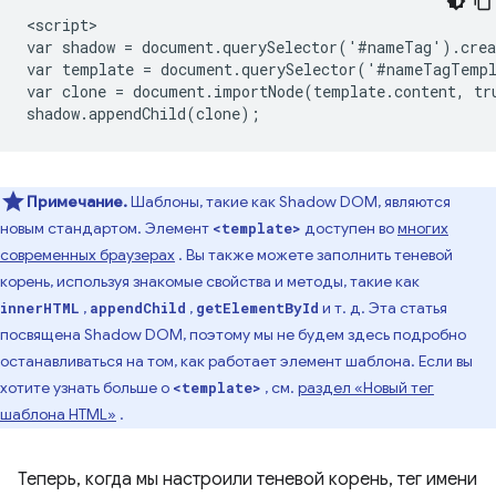
<script>

var shadow = document.querySelector('#nameTag').crea
var template = document.querySelector('#nameTagTempl
var clone = document.importNode(template.content, tru
Примечание.
Шаблоны, такие как Shadow DOM, являются
новым стандартом. Элемент
доступен во
многих
<template>
современных браузерах
. Вы также можете заполнить теневой
корень, используя знакомые свойства и методы, такие как
,
,
и т. д. Эта статья
innerHTML
appendChild
getElementById
посвящена Shadow DOM, поэтому мы не будем здесь подробно
останавливаться на том, как работает элемент шаблона. Если вы
хотите узнать больше о
, см.
раздел «Новый тег
<template>
шаблона HTML»
.
Теперь, когда мы настроили теневой корень, тег имени