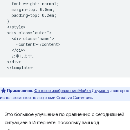
  font-weight: normal;

  margin-top: 0.8em;

  padding-top: 0.2em;

}

</style>

<div class="outer">

  <div class="name">

    <content></content>

  </div>

  と申します。

</div>

Примечание.
Фоновое изображение Майка Доумана
, повторно
использованное по лицензии Creative Commons.
Это большое улучшение по сравнению с сегодняшней
ситуацией в Интернете, поскольку ваш код