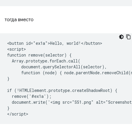
тогда вместо
<button id="ex1a">Hello, world!</button>

<script>

function remove(selector) {

  Array.prototype.forEach.call(

      document.querySelectorAll(selector),

      function (node) { node.parentNode.removeChild(n
}

if (!HTMLElement.prototype.createShadowRoot) {

  remove('#ex1a');

  document.write('<img src="SS1.png" alt="Screenshot
}
