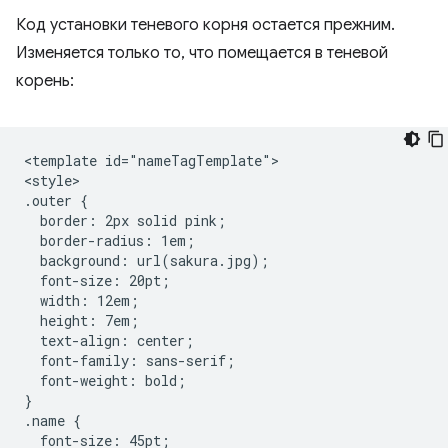
Код установки теневого корня остается прежним.
Изменяется только то, что помещается в теневой
корень:
<template id="nameTagTemplate">

<style>

.outer {

  border: 2px solid pink;

  border-radius: 1em;

  background: url(sakura.jpg);

  font-size: 20pt;

  width: 12em;

  height: 7em;

  text-align: center;

  font-family: sans-serif;

  font-weight: bold;

}

.name {

  font-size: 45pt;
