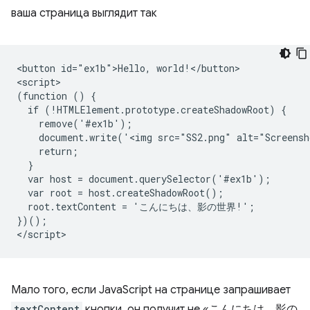
ваша страница выглядит так
<button id="ex1b">Hello, world!</button>

<script>

(function () {

  if (!HTMLElement.prototype.createShadowRoot) {

    remove('#ex1b');

    document.write('<img src="SS2.png" alt="Screensh
    return;

  }

  var host = document.querySelector('#ex1b');

  var root = host.createShadowRoot();

  root.textContent = 'こんにちは、影の世界!';

})();

Мало того, если JavaScript на странице запрашивает
textContent
кнопки, он получит не «こんにちは、影の