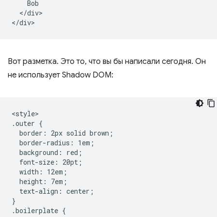
    Bob

  </div>

Вот разметка. Это то, что вы бы написали сегодня. Он
не использует Shadow DOM:
<style>

.outer {

  border: 2px solid brown;

  border-radius: 1em;

  background: red;

  font-size: 20pt;

  width: 12em;

  height: 7em;

  text-align: center;

}

.boilerplate {
