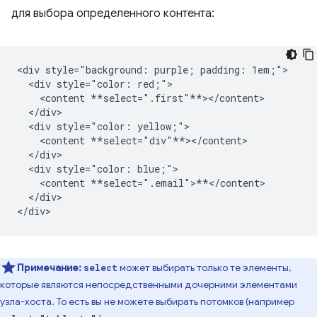
для выбора определенного контента:
<div style="background: purple; padding: 1em;">

  <div style="color: red;">

    <content **select=".first"**></content>

  </div>

  <div style="color: yellow;">

    <content **select="div"**></content>

  </div>

  <div style="color: blue;">

    <content **select=".email">**</content>

  </div>

Примечание:
может выбирать только те элементы,
select
которые являются непосредственными дочерними элементами
узла-хоста. То есть вы не можете выбирать потомков (например