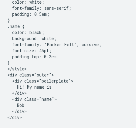
  color: white;

  font-family: sans-serif;

  padding: 0.5em;

}

.name {

  color: black;

  background: white;

  font-family: "Marker Felt", cursive;

  font-size: 45pt;

  padding-top: 0.2em;

}

</style>

<div class="outer">

  <div class="boilerplate">

    Hi! My name is

  </div>

  <div class="name">

    Bob

  </div>
