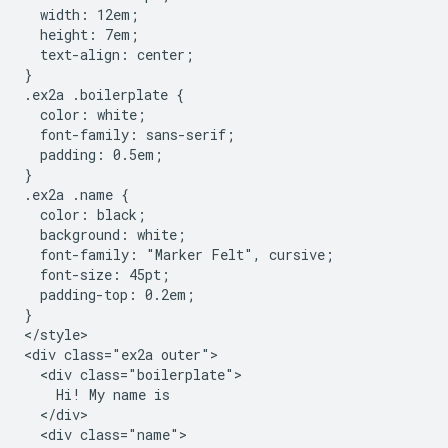
  width: 12em;

  height: 7em;

  text-align: center;

}

.ex2a .boilerplate {

  color: white;

  font-family: sans-serif;

  padding: 0.5em;

}

.ex2a .name {

  color: black;

  background: white;

  font-family: "Marker Felt", cursive;

  font-size: 45pt;

  padding-top: 0.2em;

}

</style>

<div class="ex2a outer">

  <div class="boilerplate">

    Hi! My name is

  </div>

  <div class="name">
