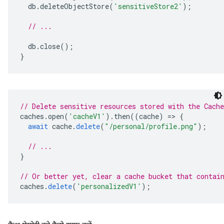
db
.
deleteObjectStore
(
'sensitiveStore2'
);
// ...
db
.
close
();
}
// Delete sensitive resources stored with the Cach
caches
.
open
(
'cacheV1'
).
then
((
cache
)
=
>
{
await
cache
.
delete
(
"/personal/profile.png"
);
// ...
}
// Or better yet, clear a cache bucket that contai
caches
.
delete
(
'personalizedV1'
);