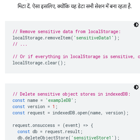
मिटा दें. ऐसा इसलिए, क्योंकि यह डेटा सभी सेशन में बना रहता है.
// Remove sensitive data from localStorage:
localStorage
.
removeItem
(
'sensitiveData1'
);
// ...
// Or if everything in localStorage is sensitive, 
localStorage
.
clear
();
// Delete sensitive object stores in indexedDB:
const
name
=
'exampleDB'
;
const
version
=
1
;
const
request
=
indexedDB
.
open
(
name
,
version
);
request
.
onsuccess
=
(
event
)
=
>
{
const
db
=
request
.
result
;
db
.
deleteObjectStore
(
'sensitiveStore1'
);