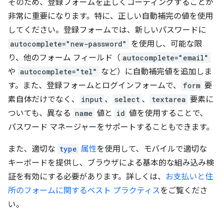
そのため、登録フォームを正しくコーディングすることが
非常に重要になります。特に、正しい自動補完の値を使用
してください。登録フォームでは、新しいパスワードに
autocomplete="new-password"
を使用し、可能な限
り、他のフォーム フィールド（
autocomplete="email"
や
autocomplete="tel"
など）に自動補完値を追加しま
す。また、登録フォームとログインフォームで、
form
要
素自体だけでなく、
input
、
select
、
textarea
要素に
ついても、異なる
name
値と
id
値を使用することで、
パスワード マネージャーをサポートすることもできます。
また、適切な
type
属性
を使用して、モバイルで適切な
キーボードを提供し、ブラウザによる基本的な組み込み検
証を有効にする必要があります。詳しくは、
お支払いと住
所のフォームに関するベスト プラクティス
をご覧くださ
い。