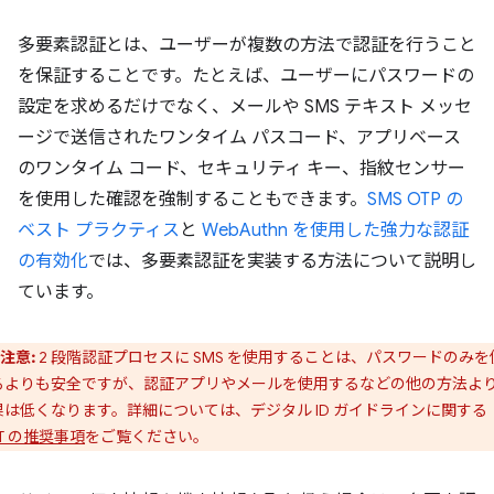
多要素認証とは、ユーザーが複数の方法で認証を行うこと
を保証することです。たとえば、ユーザーにパスワードの
設定を求めるだけでなく、メールや SMS テキスト メッセ
ージで送信されたワンタイム パスコード、アプリベース
のワンタイム コード、セキュリティ キー、指紋センサー
を使用した確認を強制することもできます。
SMS OTP の
ベスト プラクティス
と
WebAuthn を使用した強力な認証
の有効化
では、多要素認証を実装する方法について説明し
ています。
注意:
2 段階認証プロセスに SMS を使用することは、パスワードのみを
るよりも安全ですが、認証アプリやメールを使用するなどの他の方法よ
果は低くなります。詳細については、デジタル ID ガイドラインに関する
ST の推奨事項
をご覧ください。