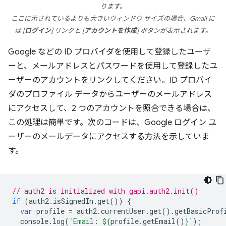
ります。
ここに示されているよりも大きいウィンドウ サイズの場合、Gmail に
は [
ログイン
] リンクと [
アカウントを作成
] ボタンが表示されます。
Google などの ID プロバイダを使用して登録したユーザ
ーと、メールアドレスとパスワードを使用して登録したユ
ーザーのアカウントをリンクしてください。ID プロバイ
ダのプロファイル データからユーザーのメールアドレス
にアクセスして、2 つのアカウントを照合できる場合は、
この処理は簡単です。次のコードは、Google ログイン ユ
ーザーのメールデータにアクセスする方法を示していま
す。
// auth2 is initialized with gapi.auth2.init()
if
(
auth2
.
isSignedIn
.
get
())
{
var
profile
=
auth2
.
currentUser
.
get
().
getBasicProf
console
.
log
(
`Email: 
${
profile
.
getEmail
()
}
`
);