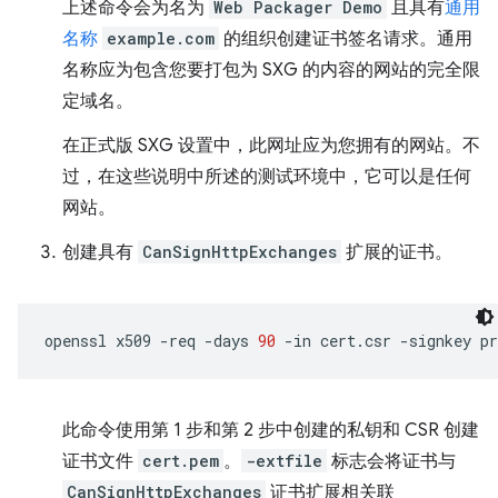
上述命令会为名为
Web Packager Demo
且具有
通用
名称
example.com
的组织创建证书签名请求。通用
名称应为包含您要打包为 SXG 的内容的网站的完全限
定域名。
在正式版 SXG 设置中，此网址应为您拥有的网站。不
过，在这些说明中所述的测试环境中，它可以是任何
网站。
创建具有
CanSignHttpExchanges
扩展的证书。
openssl
x509
-req
-days
90
-in
cert.csr
-signkey
pr
此命令使用第 1 步和第 2 步中创建的私钥和 CSR 创建
证书文件
cert.pem
。
-extfile
标志会将证书与
CanSignHttpExchanges
证书扩展相关联