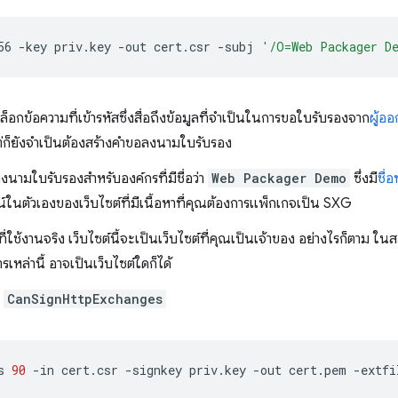
56
-key
priv.key
-out
cert.csr
-subj
'/O=Web Packager D
กข้อความที่เข้ารหัสซึ่งสื่อถึงข้อมูลที่จำเป็นในการขอใบรับรองจาก
ผู้อ
ก็ยังจำเป็นต้องสร้างคำขอลงนามใบรับรอง
งนามใบรับรองสำหรับองค์กรที่มีชื่อว่า
Web Packager Demo
ซึ่งมี
ชื่อ
ณ์ในตัวเองของเว็บไซต์ที่มีเนื้อหาที่คุณต้องการแพ็กเกจเป็น SXG
นที่ใช้งานจริง เว็บไซต์นี้จะเป็นเว็บไซต์ที่คุณเป็นเจ้าของ อย่างไรก็ตา
ารเหล่านี้ อาจเป็นเว็บไซต์ใดก็ได้
ล
CanSignHttpExchanges
s
90
-in
cert.csr
-signkey
priv.key
-out
cert.pem
-extfi