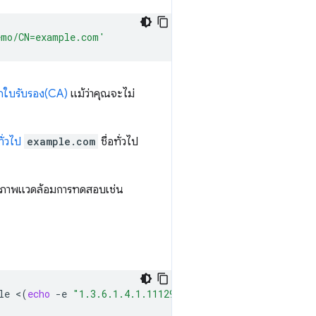
emo/CN=example.com'
อกใบรับรอง(CA)
แม้ว่าคุณจะไม่
ทั่วไป
example.com
ชื่อทั่วไป
ม ในสภาพแวดล้อมการทดสอบเช่น
le
<
(
echo
-e
"1.3.6.1.4.1.11129.2.1.22 = ASN1:NULL\nsub