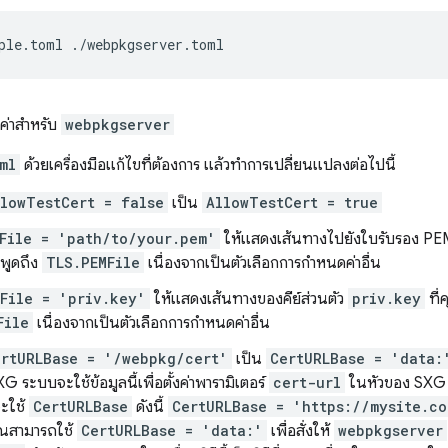
ple.toml
ดค่าสำหรับ
webpkgserver
ml
ด้วยเครื่องมือแก้ไขที่ต้องการ แล้วทําการเปลี่ยนแปลงต่อไปนี้
lowTestCert = false
เป็น
AllowTestCert = true
File = 'path/to/your.pem'
ให้แสดงเส้นทางไปยังใบรับรอง P
่พูดถึง
TLS.PEMFile
เนื่องจากเป็นตัวเลือกการกําหนดค่าอื่น
File = 'priv.key'
ให้แสดงเส้นทางของคีย์ส่วนตัว
priv.key
ที่
File
เนื่องจากเป็นตัวเลือกการกําหนดค่าอื่น
rtURLBase = '/webpkg/cert'
เป็น
CertURLBase = 'data:
 ระบบจะใช้ข้อมูลนี้เพื่อตั้งค่าพารามิเตอร์
cert-url
ในหัวของ SX
จะใช้
CertURLBase
ดังนี้
CertURLBase = 'https://mysite.c
ุณสามารถใช้
CertURLBase = 'data:'
เพื่อสั่งให้
webpkgserver