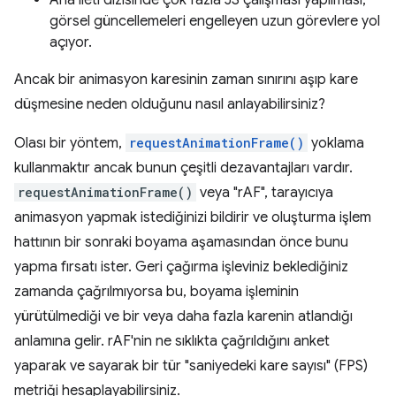
Ana ileti dizisinde çok fazla JS çalışması yapılması,
görsel güncellemeleri engelleyen uzun görevlere yol
açıyor.
Ancak bir animasyon karesinin zaman sınırını aşıp kare
düşmesine neden olduğunu nasıl anlayabilirsiniz?
Olası bir yöntem,
requestAnimationFrame()
yoklama
kullanmaktır ancak bunun çeşitli dezavantajları vardır.
requestAnimationFrame()
veya "rAF", tarayıcıya
animasyon yapmak istediğinizi bildirir ve oluşturma işlem
hattının bir sonraki boyama aşamasından önce bunu
yapma fırsatı ister. Geri çağırma işleviniz beklediğiniz
zamanda çağrılmıyorsa bu, boyama işleminin
yürütülmediği ve bir veya daha fazla karenin atlandığı
anlamına gelir. rAF'nin ne sıklıkta çağrıldığını anket
yaparak ve sayarak bir tür "saniyedeki kare sayısı" (FPS)
metriği hesaplayabilirsiniz.