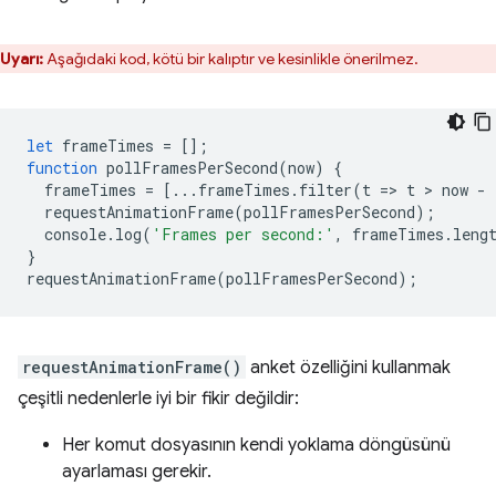
Uyarı:
Aşağıdaki kod, kötü bir kalıptır ve kesinlikle önerilmez.
let
frameTimes
=
[];
function
pollFramesPerSecond
(
now
)
{
frameTimes
=
[...
frameTimes
.
filter
(
t
=
>
t
 > 
now
-
requestAnimationFrame
(
pollFramesPerSecond
);
console
.
log
(
'Frames per second:'
,
frameTimes
.
leng
}
requestAnimationFrame
(
pollFramesPerSecond
);
requestAnimationFrame()
anket özelliğini kullanmak
çeşitli nedenlerle iyi bir fikir değildir:
Her komut dosyasının kendi yoklama döngüsünü
ayarlaması gerekir.