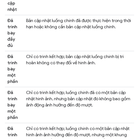
cập
nhật
Đã
Bản cập nhật luồng chính đã được thực hiện trong thời
trình
hạn hoặc không cần bản cập nhật luồng chính.
bày
đầy
đủ
Đã
Chỉ có trình kết hợp; bản cập nhật luồng chính bị trì
trình
hoãn không có thay đổi về hình ảnh.
bày
một
phần
Đã
Chỉ có trình kết hợp; luồng chính đã có một bản cập
trình
nhật hình ảnh, nhưng bản cập nhật đó không bao gồm
bày
ảnh động ảnh hưởng đến độ mượt.
một
phần
Đã
Chỉ có trình kết hợp; luồng chính có một bản cập nhật
trình
hình ảnh ảnh hưởng đến độ mượt, nhưng một khung