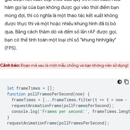
hàm gọi lại của bạn không được gọi vào thời điểm bạn
mong đợi, thì có nghĩa là một thao tác kết xuất không
được thực thi và một hoặc nhiều khung hình đã bị bỏ
qua. Bằng cách thăm dò và đếm số lần rAF được gọi,
bạn có thể tính toán một loại chỉ số "khung hình/giây"
(FPS).
Cảnh báo:
Đoạn mã sau là một mẫu chống và bạn không nên sử dụng!
let
frameTimes
=
[];
function
pollFramesPerSecond
(
now
)
{
frameTimes
=
[...
frameTimes
.
filter
(
t
=
>
t
 > 
now
-
requestAnimationFrame
(
pollFramesPerSecond
);
console
.
log
(
'Frames per second:'
,
frameTimes
.
leng
}
requestAnimationFrame
(
pollFramesPerSecond
);