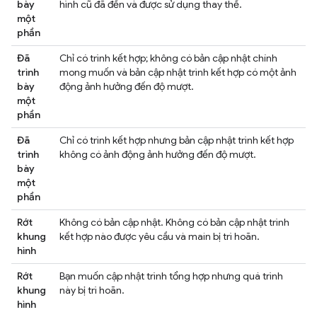
bày
hình cũ đã đến và được sử dụng thay thế.
một
phần
Đã
Chỉ có trình kết hợp; không có bản cập nhật chính
trình
mong muốn và bản cập nhật trình kết hợp có một ảnh
bày
động ảnh hưởng đến độ mượt.
một
phần
Đã
Chỉ có trình kết hợp nhưng bản cập nhật trình kết hợp
trình
không có ảnh động ảnh hưởng đến độ mượt.
bày
một
phần
Rớt
Không có bản cập nhật. Không có bản cập nhật trình
khung
kết hợp nào được yêu cầu và main bị trì hoãn.
hình
Rớt
Bạn muốn cập nhật trình tổng hợp nhưng quá trình
khung
này bị trì hoãn.
hình