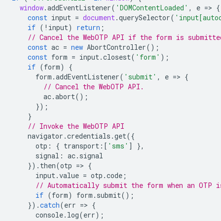
window
.
addEventListener
(
'DOMContentLoaded'
,
e
=
>
{
const
input
=
document
.
querySelector
(
'input[auto
if
(
!
input
)
return
;
// Cancel the WebOTP API if the form is submitte
const
ac
=
new
AbortController
();
const
form
=
input
.
closest
(
'form'
);
if
(
form
)
{
form
.
addEventListener
(
'submit'
,
e
=
>
{
// Cancel the WebOTP API.
ac
.
abort
();
});
}
// Invoke the WebOTP API
navigator
.
credentials
.
get
({
otp
:
{
transport
:
[
'sms'
]
},
signal
:
ac
.
signal
}).
then
(
otp
=
>
{
input
.
value
=
otp
.
code
;
// Automatically submit the form when an OTP i
if
(
form
)
form
.
submit
();
}).
catch
(
err
=
>
{
console
.
log
(
err
);