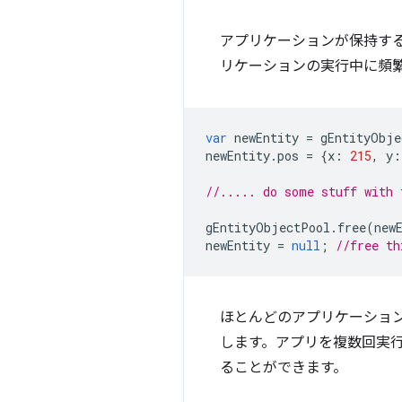
アプリケーションが保持す
リケーションの実行中に頻繁
var
newEntity
=
gEntityObje
newEntity
.
pos
=
{
x
:
215
,
y
:
//..... do some stuff with 
gEntityObjectPool
.
free
(
new
newEntity
=
null
;
//free th
ほとんどのアプリケーショ
します。アプリを複数回実
ることができます。