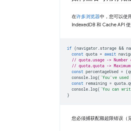
在
许多浏览器
中，您可以使
IndexedDB 和 Cach
if
(
navigator
.
storage
 && 
na
const
quota
=
await
navig
// quota.usage -> Number 
// quota.quota -> Maximum
const
percentageUsed
=
(
q
console
.
log
(
`You've used 
const
remaining
=
quota
.
q
console
.
log
(
`You can writ
}
您必须捕获配额超限错误（