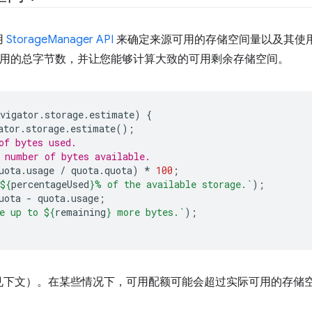
用
StorageManager API
来确定来源可用的存储空间量以及其使
e API 使用的总字节数，并让您能够计算大致的可用剩余存储空间。
vigator
.
storage
.
estimate
)
{
ator
.
storage
.
estimate
();
of bytes used.
 number of bytes available.
uota
.
usage
/
quota
.
quota
)
*
100
;
${
percentageUsed
}
% of the available storage.`
);
uota
-
quota
.
usage
;
e up to 
${
remaining
}
 more bytes.`
);
见下文）。在某些情况下，可用配额可能会超过实际可用的存储