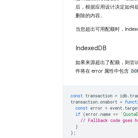
后，根据应用设计决定如何
删除的内容。
当您超出可用配额时，Indexed
Indexed
DB
如果来源超出了配额，则尝试写
件将在 error 属性中包含
DO
const
transaction
=
idb
.
tra
transaction
.
onabort
=
funct
const
error
=
event
.
targe
if
(
error
.
name
==
'Quota
// Fallback code goes h
}
};