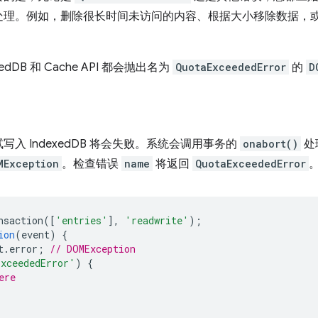
处理。例如，删除很长时间未访问的内容、根据大小移除数据，
DB 和 Cache API 都会抛出名为
QuotaExceededError
的
D
入 IndexedDB 将会失败。系统会调用事务的
onabort()
处
MException
。检查错误
name
将返回
QuotaExceededError
nsaction
([
'entries'
],
'readwrite'
);
ion
(
event
)
{
t
.
error
;
// DOMException
ExceededError'
)
{
ere