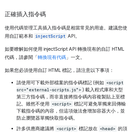
正確插入指令碼
使用代碼管理工具插入指令碼是相當常見的用途。建議您使
用自訂範本和
injectScript
API。
如要瞭解如何使用 injectScript API 轉換現有的自訂 HTML
代碼，請參閱「
轉換現有代碼
」一文。
如果您必須使用自訂 HTML 標記，請注意以下事項：
請使用可下載外部檔案的指令碼標記 (例如
<script
src="external-scripts.js">
) 載入程式庫和大型
第三方指令碼，而非直接將指令碼內容複製貼上至標
記。雖然不使用
<script>
標記可避免單獨來回傳輸
下載指令碼的內容，但這項做法會增加容器大小，並
防止瀏覽器單獨快取指令碼。
許多供應商建議將
<script>
標記放在
<head>
的頂