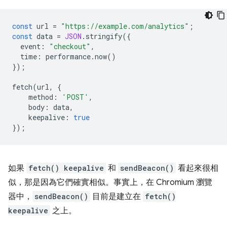
const
url
=
"https://example.com/analytics"
;
const
data
=
JSON
.
stringify
({
event
:
"checkout"
,
time
:
performance
.
now
()
});
fetch
(
url
,
{
method
:
'POST'
,
body
:
data
,
keepalive
:
true
});
如果
fetch() keepalive
和
sendBeacon()
看起來很相
似，那是因為它們確實相似。事實上，在 Chromium 瀏覽
器中，
sendBeacon()
目前是建立在
fetch()
keepalive
之上。