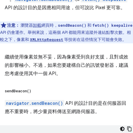
API 的設計目的是因應相同用途，但可說比 Pixel 更可靠。
注意：
瀏覽器
卸載
網頁時，
和
sendBeacon()
fetch() keepalive
API 仍會運作。舉例來說，這兩個 API 都能用來追蹤外連結點擊次數。相
較之下，像素和
等技術在這些情況下可能會失敗。
XMLHttpRequest
繼續使用像素並無不妥，因為像素受到良好支援，且對成效
的影響極小。不過，如果您要建構自己的訊號發射器，建議
您考慮使用其中一個 API。
send
Beacon(
)
navigator.sendBeacon()
API 的設計目的是在伺服器回
應不重要時，將少量資料傳送至網路伺服器。