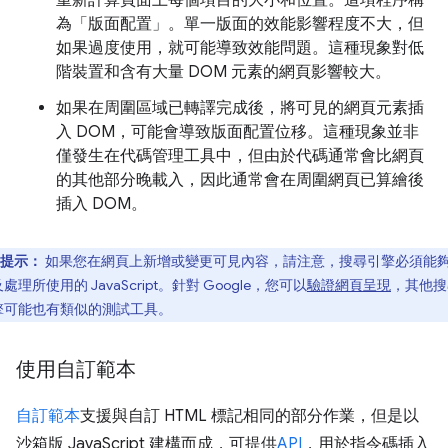
重新計算頁面上每個項目的大小和位置。這項程序稱
為「版面配置」
。單一版面的效能影響程度不大，但
如果過度使用，就可能導致效能問題。這種現象對低
階裝置和含有大量 DOM 元素的網頁影響較大。
如果在周圍區域已轉譯完成後，將可見的網頁元素插
入 DOM，可能會導致版面配置位移。這種現象並非
僅發生在代碼管理工具中，但由於代碼通常會比網頁
的其他部分晚載入，因此通常會在周圍網頁已算繪後
插入 DOM。
提示：
如果您在網頁上新增或變更可見內容，請注意，搜尋引擎必須能
處理所使用的 JavaScript。針對 Google，您可以
驗證網頁呈現
，其他搜
擎可能也有類似的測試工具。
使用自訂範本
自訂範本
支援與自訂 HTML 標記相同的部分作業，但是以
沙箱版 JavaScript 建構而成，可提供
API
，用於指令碼插入