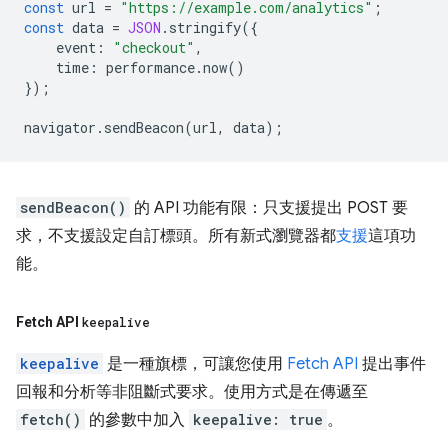
const
url
=
"https://example.com/analytics"
;
const
data
=
JSON
.
stringify
({
event
:
"checkout"
,
time
:
performance
.
now
()
});
navigator
.
sendBeacon
(
url
,
data
);
sendBeacon()
的 API 功能有限：只支援提出 POST 要
求，不支援設定自訂標頭。所有新式瀏覽器都
支援
這項功
能。
Fetch API
keepalive
keepalive
是一種旗標，可讓您使用
Fetch API
提出事件
回報和分析等非阻斷式要求。使用方式是在傳遞至
fetch()
的參數中加入
keepalive: true
。