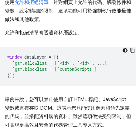
使用
允許和拒絕清單
，針對網頁上允許的代碼、觸發條件和
變數，設定精細的限制。這項功能可用於強制執行效能最佳
做法和其他政策。
允許和拒絕清單會透過資料層設定。
window
.
dataLayer
=
[{
'gtm.allowlist'
:
[
'<id>'
,
'<id>'
,
...],
'gtm.blocklist'
:
[
'customScripts'
]
}];
舉例來說，您可以禁止使用自訂 HTML 標記、JavaScript
變數或直接存取 DOM。這表示您只能使用像素和預先定義
的代碼，並搭配資料層的資料。雖然這項做法受到限制，但
可實現更高效且安全的代碼管理工具導入方式。