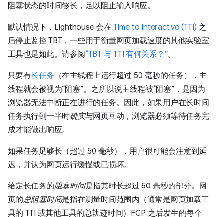
阻塞状态的时间够长，足以阻止输入响应。
默认情况下，Lighthouse 会在
Time to Interactive (TTI)
之
后停止监控 TBT，一些用于衡量网页加载速度的其他实验室
工具也是如此。请参阅
“TBT 与 TTI 有何关系？”
。
只要有
长任务
（在主线程上运行超过 50 毫秒的任务），主
线程就会被视为“阻塞”。之所以说主线程被“阻塞”，是因为
浏览器无法中断正在进行的任务。因此，如果用户在长时间
任务执行到一半时
确实
与网页互动，浏览器必须等待任务完
成才能做出响应。
如果任务足够长（超过 50 毫秒），用户很可能会注意到延
迟，并认为网页运行缓慢或已损坏。
给定长任务的
阻塞时间
是指其时长超过 50 毫秒的部分。网
页的
总阻塞时间
是指在测量时间范围内（通常是网页加载工
具的 TTI 或其他工具的总轨迹时间）FCP 之后发生的每个