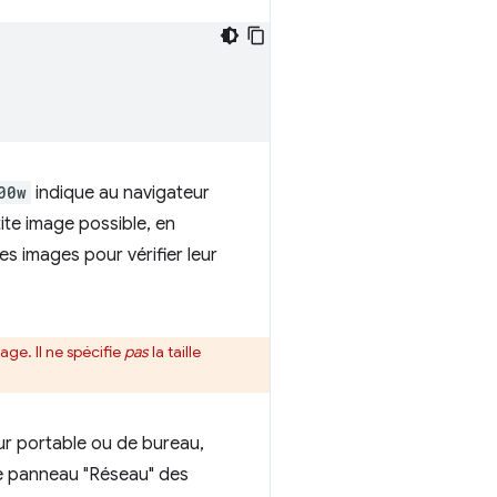
00w
indique au navigateur
ite image possible, en
les images pour vérifier leur
ge. Il ne spécifie
pas
la taille
ur portable ou de bureau,
e le panneau "Réseau" des