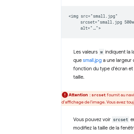
<img src="small.jpg"

     srcset="small.jpg 500w
Les valeurs
w
indiquent la 
que
small.jpg
a une largeur 
fonction du type d'écran et d
taille.
Attention
:
fournit au navi
srcset
d'affichage de l'image. Vous avez tou
Vous pouvez voir
srcset
en
modifiez la taille de la fen