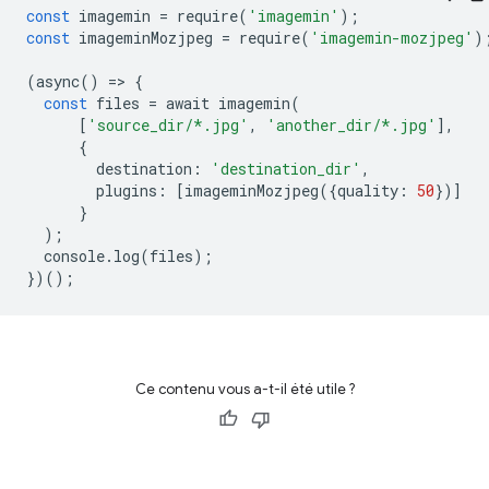
const
 imagemin 
=
 require
(
'imagemin'
);
const
 imageminMozjpeg 
=
 require
(
'imagemin-mozjpeg'
)
(
async
()
=>
{
const
 files 
=
 await imagemin
(
[
'source_dir/*.jpg'
,
'another_dir/*.jpg'
],
{
        destination
:
'destination_dir'
,
        plugins
:
[
imageminMozjpeg
({
quality
:
50
})]
}
);
  console
.
log
(
files
);
})();
Ce contenu vous a-t-il été utile ?