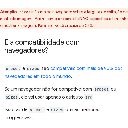
Atenção
:
informa ao navegador sobre a largura de exibição d
sizes
mento de imagem. Assim como
, ele NÃO especifica o tamanh
srcset
a mostrar a imagem. Para isso, você precisa de CSS.
E a compatibilidade com
navegadores?
srcset
e
sizes
são
compatíveis com mais de 90% dos
navegadores em todo o mundo
.
Se um navegador não for compatível com
srcset
ou
sizes
, ele vai usar apenas o atributo
src
.
Isso faz de
srcset
e
sizes
ótimas melhorias
progressivas.