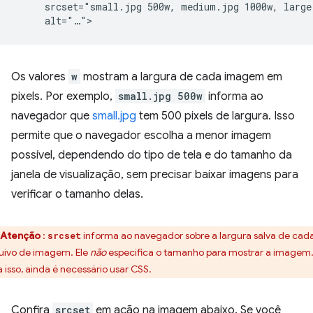
     srcset="small.jpg 500w, medium.jpg 1000w, large.
Os valores
w
mostram a largura de cada imagem em
pixels. Por exemplo,
small.jpg 500w
informa ao
navegador que
small.jpg
tem 500 pixels de largura. Isso
permite que o navegador escolha a menor imagem
possível, dependendo do tipo de tela e do tamanho da
janela de visualização, sem precisar baixar imagens para
verificar o tamanho delas.
Atenção
:
informa ao navegador sobre a largura salva de cad
srcset
uivo de imagem. Ele
não
especifica o tamanho para mostrar a imagem
a isso, ainda é necessário usar CSS.
Confira
srcset
em ação na imagem abaixo. Se você