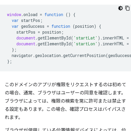
window
.
onload
=
function
()
{
var
startPos
;
var
geoSuccess
=
function
(
position
)
{
startPos
=
position
;
document
.
getElementById
(
'startLat'
).
innerHTML
=
document
.
getElementById
(
'startLon'
).
innerHTML
=
};
navigator
.
geolocation
.
getCurrentPosition
(
geoSucces
};
このドメインのアプリが権限をリクエストするのは初めて
の場合、通常、ブラウザはユーザーの同意を確認します。
ブラウザによっては、権限の検索を常に許可または禁止す
る設定もあります。この場合、確認プロセスはバイパスさ
れます。
ブラウザが使用している位置情報デバイスによっては、位