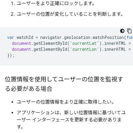
ユーザーをより正確にロックします。
ユーザーの位置が変化していることを判断します。
var
watchId
=
navigator
.
geolocation
.
watchPosition
(
fu
document
.
getElementById
(
'currentLat'
).
innerHTML
=
document
.
getElementById
(
'currentLon'
).
innerHTML
=
});
位置情報を使用してユーザーの位置を監視す
る必要がある場合
ユーザーの位置情報をより正確に取得したい。
アプリケーションは、新しい位置情報に基づいてユ
ーザー インターフェースを更新する必要がありま
す。