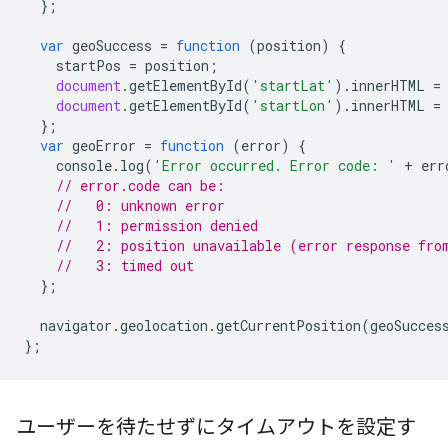
};
var
geoSuccess
=
function
(
position
)
{
startPos
=
position
;
document
.
getElementById
(
'startLat'
).
innerHTML
=
document
.
getElementById
(
'startLon'
).
innerHTML
=
};
var
geoError
=
function
(
error
)
{
console
.
log
(
'Error occurred. Error code: '
+
err
// error.code can be:
//   0: unknown error
//   1: permission denied
//   2: position unavailable (error response fro
//   3: timed out
};
navigator
.
geolocation
.
getCurrentPosition
(
geoSucces
};
ユーザーを待たせずにタイムアウトを設定す