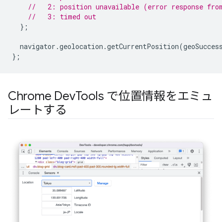
//   2: position unavailable (error response fro
//   3: timed out
};
navigator
.
geolocation
.
getCurrentPosition
(
geoSucces
};
Chrome Dev
Tools で位置情報をエミュ
レートする