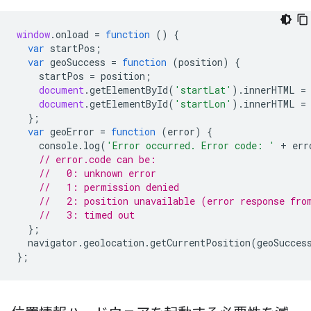
window
.
onload
=
function
()
{
var
startPos
;
var
geoSuccess
=
function
(
position
)
{
startPos
=
position
;
document
.
getElementById
(
'startLat'
).
innerHTML
=
document
.
getElementById
(
'startLon'
).
innerHTML
=
};
var
geoError
=
function
(
error
)
{
console
.
log
(
'Error occurred. Error code: '
+
err
// error.code can be:
//   0: unknown error
//   1: permission denied
//   2: position unavailable (error response fro
//   3: timed out
};
navigator
.
geolocation
.
getCurrentPosition
(
geoSucces
};