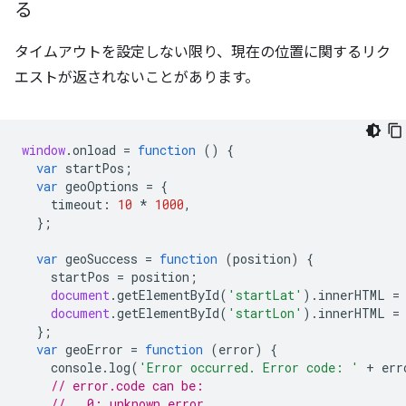
る
タイムアウトを設定しない限り、現在の位置に関するリク
エストが返されないことがあります。
window
.
onload
=
function
()
{
var
startPos
;
var
geoOptions
=
{
timeout
:
10
*
1000
,
};
var
geoSuccess
=
function
(
position
)
{
startPos
=
position
;
document
.
getElementById
(
'startLat'
).
innerHTML
=
document
.
getElementById
(
'startLon'
).
innerHTML
=
};
var
geoError
=
function
(
error
)
{
console
.
log
(
'Error occurred. Error code: '
+
err
// error.code can be:
//   0: unknown error