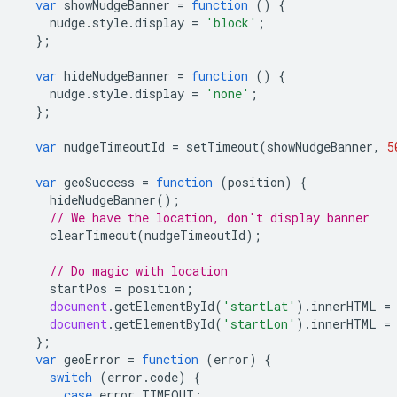
var
showNudgeBanner
=
function
()
{
nudge
.
style
.
display
=
'block'
;
};
var
hideNudgeBanner
=
function
()
{
nudge
.
style
.
display
=
'none'
;
};
var
nudgeTimeoutId
=
setTimeout
(
showNudgeBanner
,
5
var
geoSuccess
=
function
(
position
)
{
hideNudgeBanner
();
// We have the location, don't display banner
clearTimeout
(
nudgeTimeoutId
);
// Do magic with location
startPos
=
position
;
document
.
getElementById
(
'startLat'
).
innerHTML
=
document
.
getElementById
(
'startLon'
).
innerHTML
=
};
var
geoError
=
function
(
error
)
{
switch
(
error
.
code
)
{
case
error
.
TIMEOUT
: