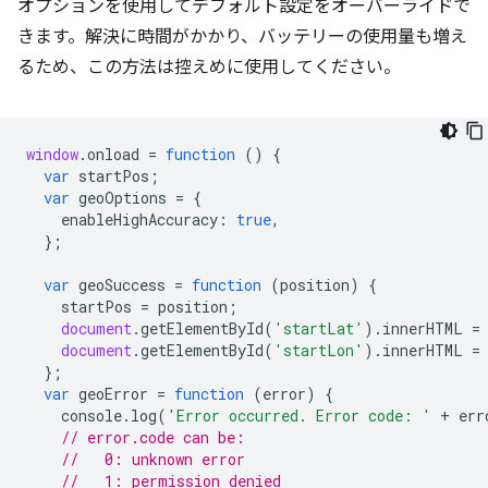
オプションを使用してデフォルト設定をオーバーライドで
きます。解決に時間がかかり、バッテリーの使用量も増え
るため、この方法は控えめに使用してください。
window
.
onload
=
function
()
{
var
startPos
;
var
geoOptions
=
{
enableHighAccuracy
:
true
,
};
var
geoSuccess
=
function
(
position
)
{
startPos
=
position
;
document
.
getElementById
(
'startLat'
).
innerHTML
=
document
.
getElementById
(
'startLon'
).
innerHTML
=
};
var
geoError
=
function
(
error
)
{
console
.
log
(
'Error occurred. Error code: '
+
err
// error.code can be:
//   0: unknown error
//   1: permission denied