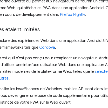
 norme ouverte qui permet aux navigateurs de fournir un con
rme Web, qui affiche les PWA dans une application Android. C
en cours de développement dans
Firefox Nightly
.
es étaient limitées
'inclure des expériences Web dans une application Android à l'
e frameworks tels que
Cordova
.
 est qu'il n'est pas conçu pour remplacer un navigateur. And
tiliser une interface utilisateur Web dans une application An
nalités modernes de la plate-forme Web, telles que le
sélecte
utres
.
llier les insuffisances de WebView, mais les API sont alors li
 vous devez gérer une base de code supplémentaire pour utili
distincte de votre PWA sur le Web ouvert.