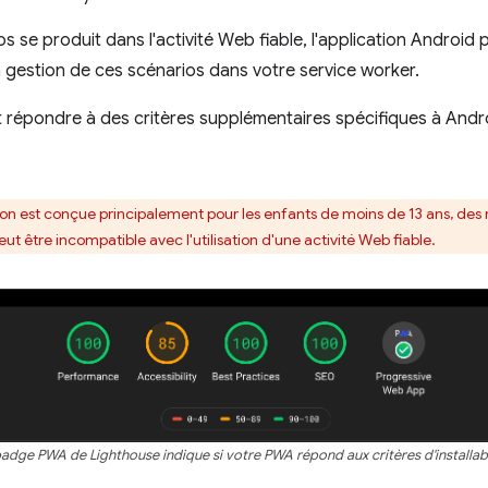
 se produit dans l'activité Web fiable, l'application Android plan
a gestion de ces scénarios dans votre service worker.
t répondre à des critères supplémentaires spécifiques à Andr
ion est conçue principalement pour les enfants de moins de 13 ans, des
ut être incompatible avec l'utilisation d'une activité Web fiable.
adge PWA de Lighthouse indique si votre PWA répond aux critères d'installabi