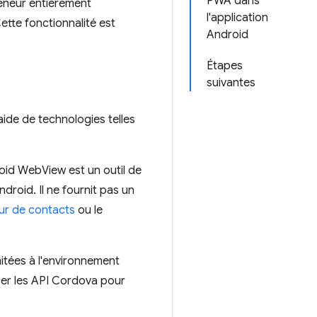
PWA dans
teneur entièrement
l'application
ette fonctionnalité est
Android
Étapes
suivantes
aide de technologies telles
roid WebView est un outil de
droid. Il ne fournit pas un
ur de contacts
ou le
mitées à l'environnement
ser les API Cordova pour