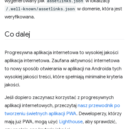
wygenerowany plik
assetlinks.json
w lokalizacji
/.well-known/assetlinks.json
w domenie, która jest
weryfikowana.
Co dalej
Progresywna aplikacja internetowa to wysokiej jakości
aplikacja internetowa. Zaufana aktywność internetowa
to nowy sposób otwierania w aplikacji na Androida tych
wysokiej jakości treści, które spełniają minimalne kryteria
jakości.
Jeśli dopiero zaczynasz korzystać z progresywnych
aplikacji internetowych, przeczytaj
nasz przewodnik po
tworzeniu świetnych aplikacji PWA
. Deweloperzy, którzy
mają już PWA, mogą użyć
Lighthouse
, aby sprawdzić,