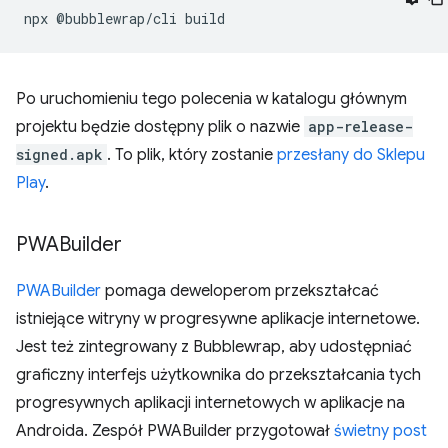
npx
@bubblewrap/cli
Po uruchomieniu tego polecenia w katalogu głównym
projektu będzie dostępny plik o nazwie
app-release-
signed.apk
. To plik, który zostanie
przesłany do Sklepu
Play
.
PWABuilder
PWABuilder
pomaga deweloperom przekształcać
istniejące witryny w progresywne aplikacje internetowe.
Jest też zintegrowany z Bubblewrap, aby udostępniać
graficzny interfejs użytkownika do przekształcania tych
progresywnych aplikacji internetowych w aplikacje na
Androida. Zespół PWABuilder przygotował
świetny post