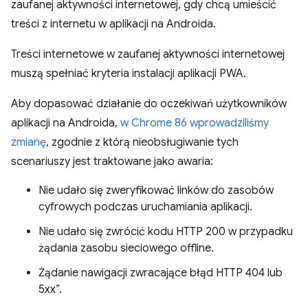
zaufanej aktywności internetowej, gdy chcą umieścić
treści z internetu w aplikacji na Androida.
Treści internetowe w zaufanej aktywności internetowej
muszą spełniać kryteria instalacji aplikacji PWA.
Aby dopasować działanie do oczekiwań użytkowników
aplikacji na Androida,
w Chrome 86 wprowadziliśmy
zmianę
, zgodnie z którą nieobsługiwanie tych
scenariuszy jest traktowane jako awaria:
Nie udało się zweryfikować linków do zasobów
cyfrowych podczas uruchamiania aplikacji.
Nie udało się zwrócić kodu HTTP 200 w przypadku
żądania zasobu sieciowego offline.
Żądanie nawigacji zwracające błąd HTTP 404 lub
5xx”.