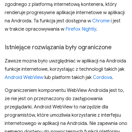
zgodnego z platformą internetową kontenera, który
renderuje progresywne aplikacje internetowe w aplikacji
na Androida. Ta funkcja jest dostępna w
Chrome
i jest
w trakcie opracowywania w
Firefox Nightly
.
Istniejące rozwiązania były ograniczone
Zawsze można było uwzględniać w aplikacji na Androida
funkcje internetowe, korzystając z technologii takich jak
Android WebView
lub platform takich jak
Cordova
.
Ograniczeniem komponentu WebView Androida jest to,
że nie jest on przeznaczony do zastępowania
przeglądarki. Android WebView to narzędzie dla
programistów, które umożliwia korzystanie z interfejsu
internetowego w aplikacji na Androida. Nie zapewnia ono
pełnego dostępu do nowoczesnych funkcji platformy