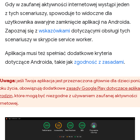
Gdy w zaufanej aktywności internetowej wystąpi jeden
z tych scenariuszy, spowoduje to widoczne dla
użytkownika awaryjne zamknięcie aplikacji na Androida.
Zapoznaj się z
wskazówkami
dotyczącymi obsługi tych
scenariuszy w skrypcie service worker.
Aplikacja musi też spełniać dodatkowe kryteria
dotyczące Androida, takie jak
zgodność z zasadami
.
Uwaga:
jeśli Twoja aplikacja jest przeznaczona głównie dla dzieci poni
roku życia, obowiązują dodatkowe
zasady Google Play dotyczące aplika
 rodzin
, które mogą być niezgodne z używaniem zaufanej aktywności
ernetowej.