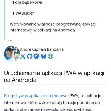
Folia bąbelkowa
PWABuilder
Weryfikowanie własności progresywnej aplikacji
internetowej w aplikacji na Androida
André Cipriani Bandarra
Uruchamianie aplikacji PWA w aplikacji
na Androida
Progresywne aplikacje internetowe
(PWA) to aplikacje
internetowe, które wykorzystują funkcje podobne do
aplikacji, aby zapewnić wysoką jakość, szybkość,