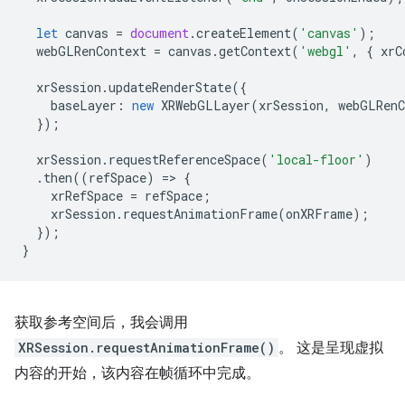
let
canvas
=
document
.
createElement
(
'canvas'
);
webGLRenContext
=
canvas
.
getContext
(
'webgl'
,
{
xrC
xrSession
.
updateRenderState
({
baseLayer
:
new
XRWebGLLayer
(
xrSession
,
webGLRenC
});
xrSession
.
requestReferenceSpace
(
'local-floor'
)
.
then
((
refSpace
)
=
>
{
xrRefSpace
=
refSpace
;
xrSession
.
requestAnimationFrame
(
onXRFrame
);
});
}
获取参考空间后，我会调用
XRSession.requestAnimationFrame()
。 这是呈现虚拟
内容的开始，该内容在帧循环中完成。