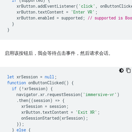
if
(
supported
)
{
xrButton
.
addEventListener
(
'click'
,
onButtonClick
xrButton
.
textContent
=
'Enter VR'
;
xrButton
.
enabled
=
supported
;
// supported is Bo
}
}
启用该按钮后，我会等待点击事件，然后请求会话。
let
xrSession
=
null
;
function
onButtonClicked
()
{
if
(
!
xrSession
)
{
navigator
.
xr
.
requestSession
(
'immersive-vr'
)
.
then
((
session
)
=
>
{
xrSession
=
session
;
xrButton
.
textContent
=
'Exit XR'
;
onSessionStarted
(
xrSession
);
});
}
else
{