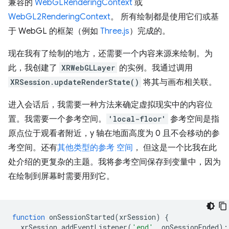
兼容的
WebGLRenderingContext
或
WebGL2RenderingContext
。 所有绘制都是使用它们或基
于 WebGL 的框架（例如
Three.js
）完成的。
现在我有了绘制的地方，还需要一个内容来源来绘制。为
此，我创建了
XRWebGLLayer
的实例。我通过调用
XRSession.updateRenderState()
将其与画布相关联。
进入会话后，我需要一种方法来确定虚拟现实中的内容位
置。我需要一个参考空间。
'local-floor'
参考空间是指
原点位于观看者附近，y 轴在地面高度为 0 且不会移动的参
考空间。还有
其他类型的参考 空间
， 但这是一个比我在此
处介绍的更复杂的主题。我将参考空间保存到变量中，因为
在绘制到屏幕时需要用到它。
function
onSessionStarted
(
xrSession
)
{
xrSession
.
addEventListener
(
'end'
,
onSessionEnded
);