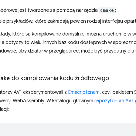
ódłowe jest tworzone za pomocą narzędzia
cmake
;
iele przykładów, które zakładają pewien rodzaj interfejsu opar
kłady, które są kompilowane domyślnie, można uruchomić w w
 dotyczy to wielu innych baz kodu dostępnych w społeczności
dować, aby działał w przeglądarce, może być przydatny dla w
ake
do kompilowania kodu źródłowego
utorzy AV1 eksperymentowali z
Emscriptenem
, czyli pakietem
 wersji WebAssembly. W katalogu głównym
repozytorium AV1
p
acji: