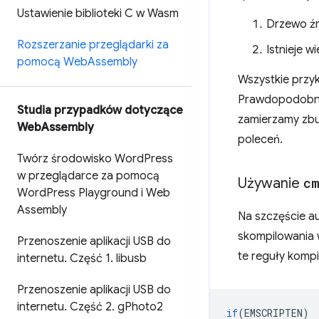
Ustawienie biblioteki C w Wasm
Drzewo źr
Rozszerzanie przeglądarki za
Istnieje w
pomocą Web
Assembly
Wszystkie przy
Prawdopodobnie
Studia przypadków dotyczące
zamierzamy zbu
Web
Assembly
poleceń.
Twórz środowisko Word
Press
w przeglądarce za pomocą
Używanie
cm
Word
Press Playground i Web
Assembly
Na szczęście a
skompilowania
Przenoszenie aplikacji USB do
te reguły kompil
internetu
.
Część 1
.
libusb
Przenoszenie aplikacji USB do
internetu
.
Część 2
.
g
Photo2
if
(
EMSCRIPTEN
)