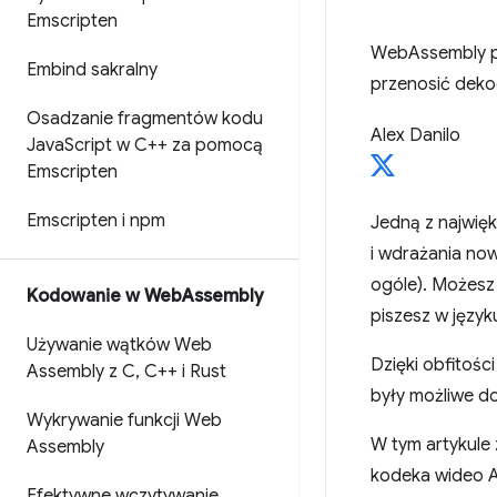
Emscripten
WebAssembly po
Embind sakralny
przenosić deko
Osadzanie fragmentów kodu
Alex Danilo
Java
Script w C++ za pomocą
Emscripten
Emscripten i npm
Jedną z najwię
i wdrażania now
ogóle). Możesz
Kodowanie w Web
Assembly
piszesz w język
Używanie wątków Web
Dzięki obfitoś
Assembly z C
,
C++ i Rust
były możliwe d
Wykrywanie funkcji Web
W tym artykule
Assembly
kodeka wideo A
Efektywne wczytywanie