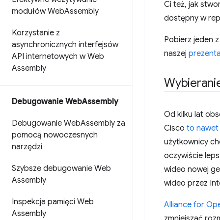
Ci też, jak st
modułów Web
Assembly
dostępny w re
Korzystanie z
Pobierz jeden z
asynchronicznych interfejsów
naszej
prezenta
API internetowych w Web
Assembly
Wybieranie
Debugowanie Web
Assembly
Od kilku lat o
Debugowanie Web
Assembly za
Cisco
to nawet
pomocą nowoczesnych
użytkownicy chc
narzędzi
oczywiście lep
Szybsze debugowanie Web
wideo nowej gen
Assembly
wideo przez Int
Inspekcja pamięci Web
Alliance for O
Assembly
zmniejszać roz