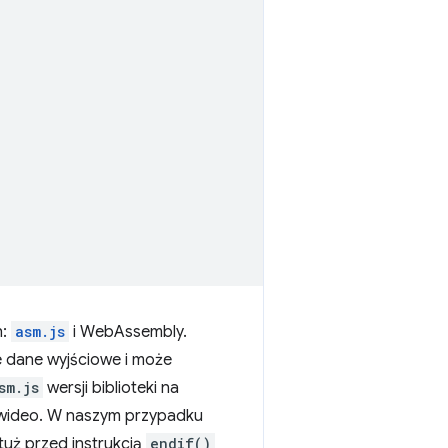
h:
asm.js
i WebAssembly.
 dane wyjściowe i może
sm.js
wersji biblioteki na
ku wideo. W naszym przypadku
uż przed instrukcją
endif()