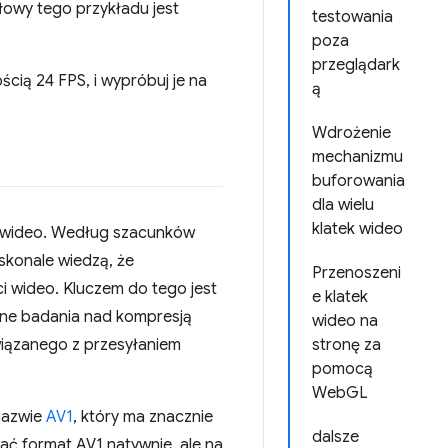
łowy tego przykładu jest
testowania
poza
przeglądark
ścią 24 FPS, i wypróbuj je na
ą
Wdrożenie
mechanizmu
buforowania
dla wielu
klatek wideo
ne wideo. Według szacunków
oskonale wiedzą, że
Przenoszeni
i wideo. Kluczem do tego jest
e klatek
zne badania nad kompresją
wideo na
wiązanego z przesyłaniem
stronę za
pomocą
WebGL
nazwie
AV1
, który ma znacznie
dalsze
ać format AV1 natywnie, ale na