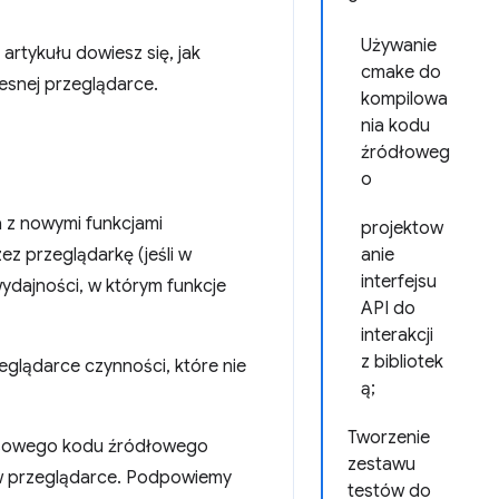
Używanie
rtykułu dowiesz się, jak
cmake do
esnej przeglądarce.
kompilowa
nia kodu
źródłoweg
o
 z nowymi funkcjami
projektow
z przeglądarkę (jeśli w
anie
interfejsu
ydajności, w którym funkcje
API do
interakcji
z bibliotek
glądarce czynności, które nie
ą;
Tworzenie
zasowego kodu źródłowego
zestawu
 w przeglądarce. Podpowiemy
testów do