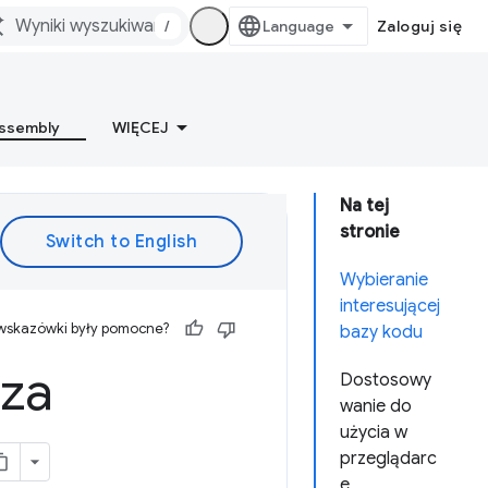
/
Zaloguj się
ssembly
WIĘCEJ
Na tej
stronie
Wybieranie
interesującej
 wskazówki były pomocne?
bazy kodu
 za
Dostosowy
wanie do
użycia w
przeglądarc
e