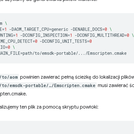
m
\
E
=
1
-DAOM_TARGET_CPU
=
generic
-DENABLE_DOCS
=
0
\
UNTING
=
1
-DCONFIG_INSPECTION
=
1
-DCONFIG_MULTITHREAD
=
0
\
IME_CPU_DETECT
=
0
-DCONFIG_UNIT_TESTS
=
0
_IO
=
0
\
HAIN_FILE
=
/to/aom
powinien zawierać pełną ścieżkę do lokalizacji plikó
/to/emsdk-portable/…/Emscripten.cmake
musi zawierać śc
ipten.cmake.
lizujemy ten plik za pomocą skryptu powłoki: