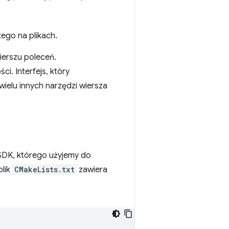
tego na plikach.
ierszu poleceń.
. Interfejs, który
ielu innych narzędzi wiersza
 SDK, którego użyjemy do
lik
CMakeLists.txt
zawiera