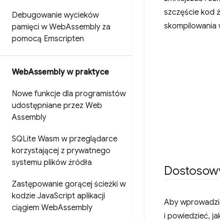
szczęście kod 
Debugowanie wycieków
skompilowania 
pamięci w Web
Assembly za
pomocą Emscripten
Web
Assembly w praktyce
Nowe funkcje dla programistów
udostępniane przez Web
Assembly
SQLite Wasm w przeglądarce
korzystającej z prywatnego
systemu plików źródła
Dostosowy
Zastępowanie gorącej ścieżki w
kodzie Java
Script aplikacji
Aby wprowadzić
ciągiem Web
Assembly
i powiedzieć, j