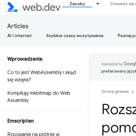
Zasoby
Dowiedz się 
Articles
AI i internet
Szybkie czasy wczytywania
Poznaj 
Wprowadzenie
preferowany języ
Co to jest Web
Assembly i skąd
się wzięła?
Strona główna
Kompiluję mkbitmap do Web
Assembly
Rozsz
Emscripten
pom
Rysowanie na płótnie w