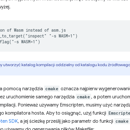
yżej.
on of Wasm instead of asm.js

_to_target("inspect" "-s WASM=1")

by utworzyć katalog kompilacji oddzielny od katalogu kodu źródłoweg
za pomocą narzędzia
cmake
oznacza najpierw wygenerowanie
ez uruchomienie samego narzędzia
cmake
, a potem uruchom
mpilacji. Ponieważ używamy Emscripten, musimy użyć narzędz
o kompilatora hosta. Aby to osiągnąć, użyj funkcji
Emscript
pten SDK
, a jej ścieżkę prześlij jako parametr do funkcji
cmake
go używamy do generowania plików Makefile: