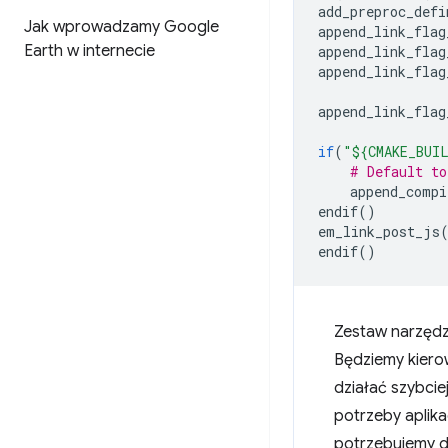
add_preproc_defi
Jak wprowadzamy Google
append_link_flag
Earth w internecie
append_link_flag
append_link_flag
append_link_flag
if
(
"${CMAKE_BUI
# Default to
append_compi
endif
()
em_link_post_js
endif
()
Zestaw narzędz
Będziemy kiero
działać szybcie
potrzeby aplika
potrzebujemy d