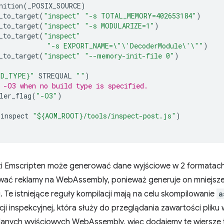
nition
(
_POSIX_SOURCE
)
_to_target
(
"inspect"
"-s TOTAL_MEMORY=402653184"
)
_to_target
(
"inspect"
"-s MODULARIZE=1"
)
_to_target
(
"inspect"
"-s EXPORT_NAME=
\"\'
DecoderModule
\'\"
"
)
_to_target
(
"inspect"
"--memory-init-file 0"
)
LD_TYPE}"
STREQUAL
""
)
 -O3 when no build type is specified.
ler_flag
(
"-O3"
)
(
inspect
"${AOM_ROOT}/tools/inspect-post.js"
)
i Emscripten może generować dane wyjściowe w 2 formatac
wać reklamy na WebAssembly, ponieważ generuje on mniejsze
j. Te istniejące reguły kompilacji mają na celu skompilowanie
a
cji inspekcyjnej, która służy do przeglądania zawartości pli
anych wyjściowych WebAssembly, więc dodajemy te wiersze t