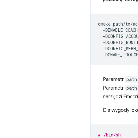
cmake
path/to/ao
-DENABLE_CCACH
-DCONFIG_ACCO
-DCONFIG_RUNT
-DCONFIG_WEBM
-DCMAKE_TOOLC
Parametr
path
Parametr
path
narzędzi Emscr
Dla wygody loka
#!/bin/sh