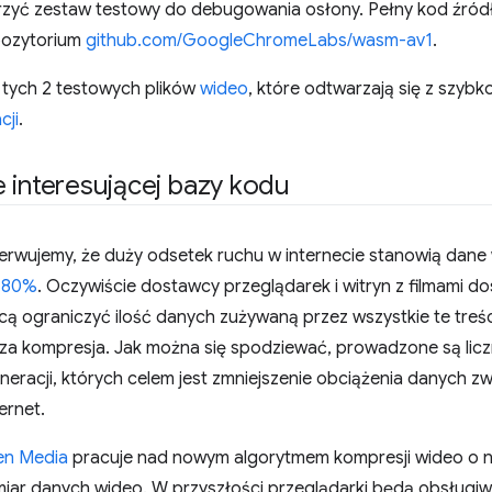
worzyć zestaw testowy do debugowania osłony. Pełny kod źród
pozytorium
github.com/GoogleChromeLabs/wasm-av1
.
 tych 2 testowych plików
wideo
, które odtwarzają się z szybko
cji
.
 interesującej bazy kodu
bserwujemy, że duży odsetek ruchu w internecie stanowią da
 80%
. Oczywiście dostawcy przeglądarek i witryn z filmami d
ą ograniczyć ilość danych zużywaną przez wszystkie te treśc
sza kompresja. Jak można się spodziewać, prowadzone są lic
eracji, których celem jest zmniejszenie obciążenia danych z
ernet.
pen Media
pracuje nad nowym algorytmem kompresji wideo o 
miar danych wideo. W przyszłości przeglądarki będą obsługiw