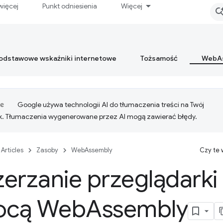
więcej
Punkt odniesienia
Więcej
podstawowe wskaźniki internetowe
Tożsamość
WebA
Google używa technologii AI do tłumaczenia treści na Twój
k. Tłumaczenia wygenerowane przez AI mogą zawierać błędy.
Articles
Zasoby
WebAssembly
Czy te
erzanie przeglądarki
ocą Web
Assembly