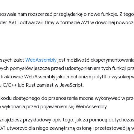
zwala nam rozszerzać przeglądarkę o nowe funkcje. Z tego a
der AV1 i odtwarzać filmy w formacie AV1 w dowolnej nowocz
kszych zalet
WebAssembly
jest możliwość eksperymentowania
ych pomysłów jeszcze przed udostępnieniem tych funkcji prze
 traktować WebAssembly jako mechanizm polyfill o wysokiej w
u C/C++ lub Rust zamiast w JavaScript.
ci kodu dostępnego do przenoszenia można wykonywać w prze
o wykonania przed pojawieniem się WebAssembly.
 znajdziesz przykładowy opis tego, jak za pomocą dotychc
V1 utworzyć dla niego zewnętrzną osłonę i przetestować ją