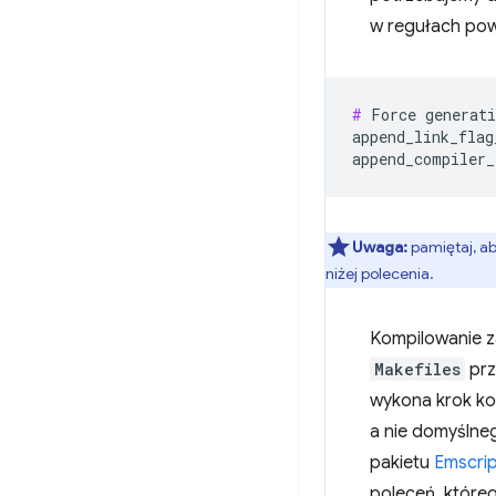
w regułach pow
#
 Force generati
append_link_flag
Uwaga:
pamiętaj, a
niżej polecenia.
Kompilowanie 
Makefiles
prz
wykona krok ko
a nie domyślneg
pakietu
Emscri
poleceń, które