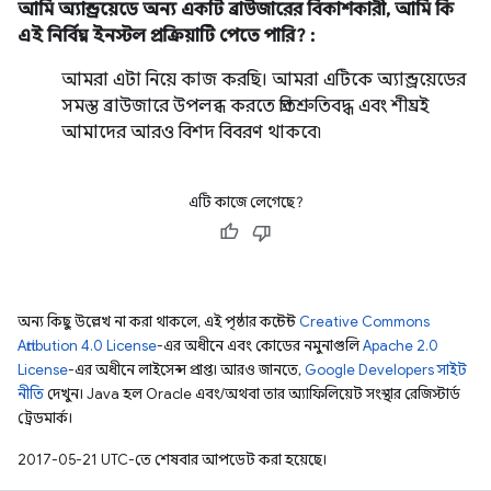
আমি অ্যান্ড্রয়েডে অন্য একটি ব্রাউজারের বিকাশকারী, আমি কি
এই নির্বিঘ্ন ইনস্টল প্রক্রিয়াটি পেতে পারি? :
আমরা এটা নিয়ে কাজ করছি। আমরা এটিকে অ্যান্ড্রয়েডের
সমস্ত ব্রাউজারে উপলব্ধ করতে প্রতিশ্রুতিবদ্ধ এবং শীঘ্রই
আমাদের আরও বিশদ বিবরণ থাকবে৷
এটি কাজে লেগেছে?
অন্য কিছু উল্লেখ না করা থাকলে, এই পৃষ্ঠার কন্টেন্ট
Creative Commons
Attribution 4.0 License
-এর অধীনে এবং কোডের নমুনাগুলি
Apache 2.0
License
-এর অধীনে লাইসেন্স প্রাপ্ত। আরও জানতে,
Google Developers সাইট
নীতি
দেখুন। Java হল Oracle এবং/অথবা তার অ্যাফিলিয়েট সংস্থার রেজিস্টার্ড
ট্রেডমার্ক।
2017-05-21 UTC-তে শেষবার আপডেট করা হয়েছে।