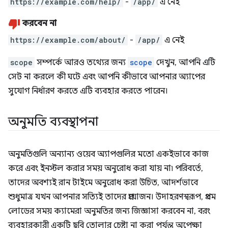
https://example.com/help/
-
/app/
এ নেই
করবেন না
https://example.com/about/
-
/app/
এ নেই
scope
সম্পর্কে আরও তথ্যের জন্য
scope
দেখুন, আপনি এটি
সেট না করলে কী ঘটে এবং আপনি কীভাবে আপনার অ্যাপের
সুযোগ নির্ধারণ করতে এটি ব্যবহার করতে পারেন।
অনুমতি ব্যবস্থাপনা
অনুমতিগুলি অন্যান্য ওয়েব অ্যাপগুলির মতো একইভাবে কাজ
করে এবং ইনস্টল করার সময় অনুরোধ করা যায় না৷ পরিবর্তে,
তাদের অবশ্যই রান টাইমে অনুরোধ করা উচিত, আদর্শভাবে
শুধুমাত্র যখন আপনার সত্যিই তাদের প্রয়োজন। উদাহরণস্বরূপ, প্রথম
লোডের সময় ক্যামেরা অনুমতির জন্য জিজ্ঞাসা করবেন না, বরং
ব্যবহারকারী একটি ছবি তোলার চেষ্টা না করা পর্যন্ত অপেক্ষা