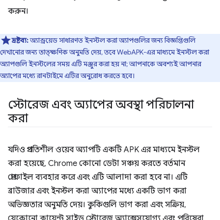
করুন।
দ্রষ্টব্য:
অ্যান্ড্রয়েড সাধারণত ইনস্টল করা অ্যাপগুলির জন্য বিজ্ঞপ্তিগুলি
দেখানোর জন্য তাত্ক্ষণিক অনুমতি দেয়, তবে WebAPK-এর মাধ্যমে ইনস্টল করা
অ্যাপগুলি ইনস্টলের সময় এটি মঞ্জুর করা হয় না; আপনাকে অবশ্যই আপনার
অ্যাপের মধ্যে রানটাইমে এটির অনুরোধ করতে হবে।
স্টোরেজ এবং অ্যাপের অবস্থা পরিচালনা
করা
যদিও প্রগতিশীল ওয়েব অ্যাপটি একটি APK এর মাধ্যমে ইনস্টল
করা হয়েছে, Chrome কোনো ডেটা সঞ্চয় করতে বর্তমান
প্রোফাইল ব্যবহার করে এবং এটি আলাদা করা হবে না। এটি
ব্রাউজার এবং ইনস্টল করা অ্যাপের মধ্যে একটি ভাগ করা
অভিজ্ঞতার অনুমতি দেয়। কুকিগুলি ভাগ করা এবং সক্রিয়,
যেকোনো ক্লায়েন্ট সাইড স্টোরেজ অ্যাক্সেসযোগ্য এবং পরিষেবা