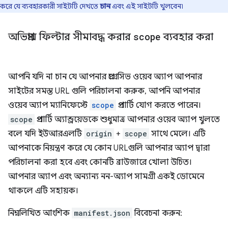
করে যে ব্যবহারকারী সাইটটি দেখতে
চান
এবং এই সাইটটি খুলবেন৷
অভিপ্রায় ফিল্টার সীমাবদ্ধ করার
scope
ব্যবহার করা
আপনি যদি না চান যে আপনার প্রগ্রেসিভ ওয়েব অ্যাপ আপনার
সাইটের সমস্ত URL গুলি পরিচালনা করুক, আপনি আপনার
ওয়েব অ্যাপ ম্যানিফেস্টে
scope
প্রপার্টি যোগ করতে পারেন।
scope
প্রপার্টি অ্যান্ড্রয়েডকে শুধুমাত্র আপনার ওয়েব অ্যাপ খুলতে
বলে যদি ইউআরএলটি
origin
+
scope
সাথে মেলে। এটি
আপনাকে নিয়ন্ত্রণ করে যে কোন URLগুলি আপনার অ্যাপ দ্বারা
পরিচালনা করা হবে এবং কোনটি ব্রাউজারে খোলা উচিত।
আপনার অ্যাপ এবং অন্যান্য নন-অ্যাপ সামগ্রী একই ডোমেনে
থাকলে এটি সহায়ক।
নিম্নলিখিত আংশিক
manifest.json
বিবেচনা করুন: