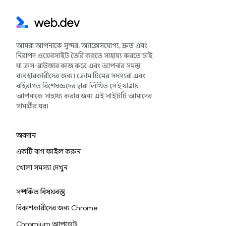
আমরা আপনাকে সুন্দর, অ্যাক্সেসযোগ্য, দ্রুত এবং
নিরাপদ ওয়েবসাইট তৈরি করতে সাহায্য করতে চাই
যা ক্রস-ব্রাউজার কাজ করে এবং আপনার সমস্ত
ব্যবহারকারীদের জন্য। ক্রোম টিমের সদস্যরা এবং
বহিরাগত বিশেষজ্ঞদের দ্বারা লিখিত সেই যাত্রায়
আপনাকে সাহায্য করার জন্য এই সাইটটি আমাদের
সামগ্রীর ঘর৷
অবদান
একটি বাগ ফাইল করুন
খোলা সমস্যা দেখুন
সম্পর্কিত বিষয়বস্তু
বিকাশকারীদের জন্য Chrome
Chromium আপডেট