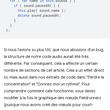
for
(
var
name
in
this
.
sounds
)
{
if
(
sound
.
pausedAt
)
{
this
.
play
(
sound
.
name
);
delete
sound
.
pausedAt
;
}
}
};
Si nous l'avions su plus tôt, que nous abusions d'un bug,
la structure de notre code audio aurait été très
différente. Par conséquent, cela a affecté un certain
nombre de sections de cet article. Cela a un effet direct
ici, mais aussi dans nos extraits de code dans "Perdre la
concentration" et "Donnez-moi un rythme". Pour
comprendre comment cela fonctionne, vous devez
modifier à la fois le graphique des nœuds Fieldrunners
(puisque nous avons créé des nœuds pour court-