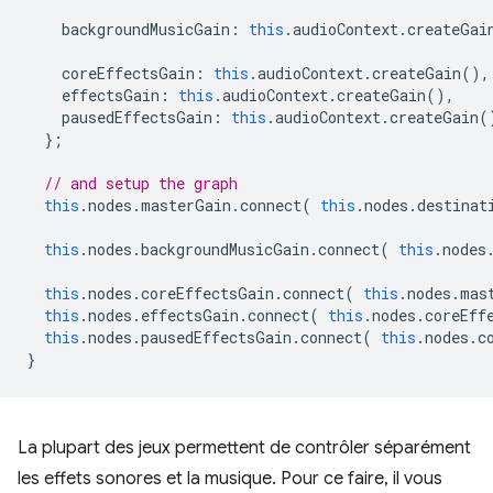
backgroundMusicGain
:
this
.
audioContext
.
createGai
coreEffectsGain
:
this
.
audioContext
.
createGain
(),
effectsGain
:
this
.
audioContext
.
createGain
(),
pausedEffectsGain
:
this
.
audioContext
.
createGain
(
};
// and setup the graph
this
.
nodes
.
masterGain
.
connect
(
this
.
nodes
.
destinat
this
.
nodes
.
backgroundMusicGain
.
connect
(
this
.
nodes
this
.
nodes
.
coreEffectsGain
.
connect
(
this
.
nodes
.
mas
this
.
nodes
.
effectsGain
.
connect
(
this
.
nodes
.
coreEff
this
.
nodes
.
pausedEffectsGain
.
connect
(
this
.
nodes
.
c
}
La plupart des jeux permettent de contrôler séparément
les effets sonores et la musique. Pour ce faire, il vous