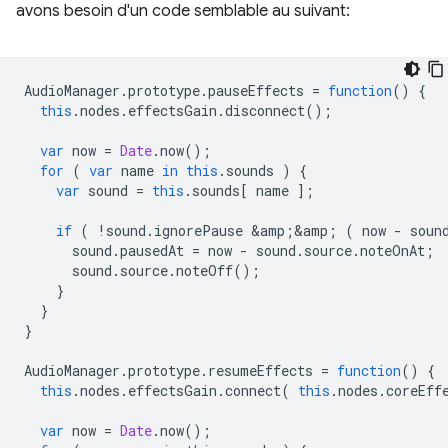
avons besoin d'un code semblable au suivant:
AudioManager
.
prototype
.
pauseEffects
=
function
()
{
this
.
nodes
.
effectsGain
.
disconnect
();
var
now
=
Date
.
now
();
for
(
var
name
in
this
.
sounds
)
{
var
sound
=
this
.
sounds
[
name
];
if
(
!
sound
.
ignorePause
&
amp
;
&
amp
;
(
now
-
soun
sound
.
pausedAt
=
now
-
sound
.
source
.
noteOnAt
;
sound
.
source
.
noteOff
();
}
}
}
AudioManager
.
prototype
.
resumeEffects
=
function
()
{
this
.
nodes
.
effectsGain
.
connect
(
this
.
nodes
.
coreEff
var
now
=
Date
.
now
();