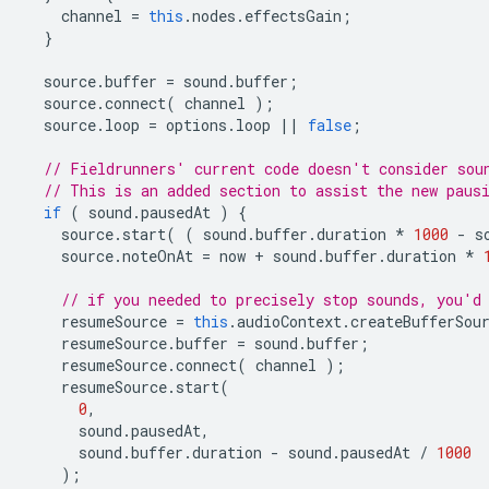
channel
=
this
.
nodes
.
effectsGain
;
}
source
.
buffer
=
sound
.
buffer
;
source
.
connect
(
channel
);
source
.
loop
=
options
.
loop
||
false
;
// Fieldrunners' current code doesn't consider sou
// This is an added section to assist the new paus
if
(
sound
.
pausedAt
)
{
source
.
start
(
(
sound
.
buffer
.
duration
*
1000
-
s
source
.
noteOnAt
=
now
+
sound
.
buffer
.
duration
*
// if you needed to precisely stop sounds, you'd
resumeSource
=
this
.
audioContext
.
createBufferSou
resumeSource
.
buffer
=
sound
.
buffer
;
resumeSource
.
connect
(
channel
);
resumeSource
.
start
(
0
,
sound
.
pausedAt
,
sound
.
buffer
.
duration
-
sound
.
pausedAt
/
1000
);