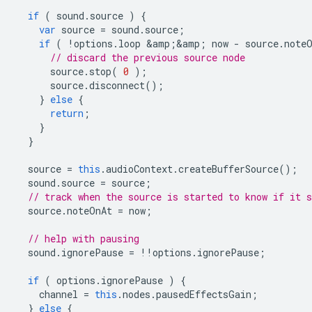
if
(
sound
.
source
)
{
var
source
=
sound
.
source
;
if
(
!
options
.
loop
&
amp
;
&
amp
;
now
-
source
.
note
// discard the previous source node
source
.
stop
(
0
);
source
.
disconnect
();
}
else
{
return
;
}
}
source
=
this
.
audioContext
.
createBufferSource
();
sound
.
source
=
source
;
// track when the source is started to know if it s
source
.
noteOnAt
=
now
;
// help with pausing
sound
.
ignorePause
=
!!
options
.
ignorePause
;
if
(
options
.
ignorePause
)
{
channel
=
this
.
nodes
.
pausedEffectsGain
;
}
else
{