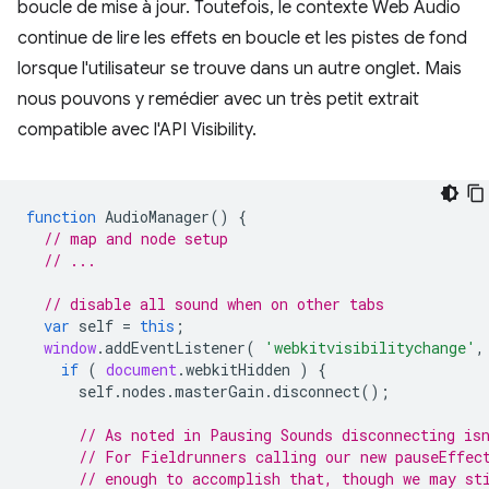
boucle de mise à jour. Toutefois, le contexte Web Audio
continue de lire les effets en boucle et les pistes de fond
lorsque l'utilisateur se trouve dans un autre onglet. Mais
nous pouvons y remédier avec un très petit extrait
compatible avec l'API Visibility.
function
AudioManager
()
{
// map and node setup
// ...
// disable all sound when on other tabs
var
self
=
this
;
window
.
addEventListener
(
'webkitvisibilitychange'
,
if
(
document
.
webkitHidden
)
{
self
.
nodes
.
masterGain
.
disconnect
();
// As noted in Pausing Sounds disconnecting is
// For Fieldrunners calling our new pauseEffec
// enough to accomplish that, though we may st