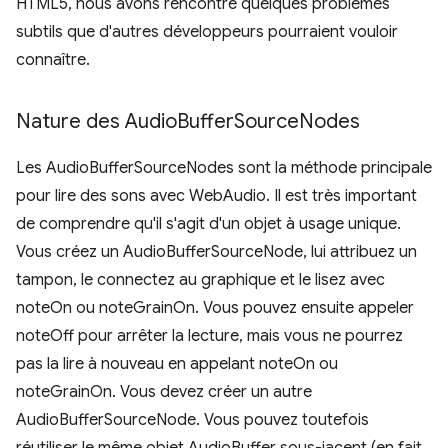
HTML5, nous avons rencontré quelques problèmes
subtils que d'autres développeurs pourraient vouloir
connaître.
Nature des Audio
Buffer
Source
Nodes
Les AudioBufferSourceNodes sont la méthode principale
pour lire des sons avec WebAudio. Il est très important
de comprendre qu'il s'agit d'un objet à usage unique.
Vous créez un AudioBufferSourceNode, lui attribuez un
tampon, le connectez au graphique et le lisez avec
noteOn ou noteGrainOn. Vous pouvez ensuite appeler
noteOff pour arrêter la lecture, mais vous ne pourrez
pas la lire à nouveau en appelant noteOn ou
noteGrainOn. Vous devez créer un autre
AudioBufferSourceNode. Vous pouvez toutefois
réutiliser le même objet AudioBuffer sous-jacent (en fait,