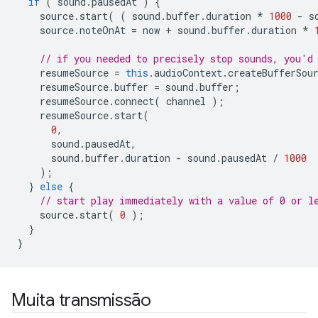
if
(
sound
.
pausedAt
)
{
source
.
start
(
(
sound
.
buffer
.
duration
*
1000
-
s
source
.
noteOnAt
=
now
+
sound
.
buffer
.
duration
*
// if you needed to precisely stop sounds, you'd
resumeSource
=
this
.
audioContext
.
createBufferSou
resumeSource
.
buffer
=
sound
.
buffer
;
resumeSource
.
connect
(
channel
);
resumeSource
.
start
(
0
,
sound
.
pausedAt
,
sound
.
buffer
.
duration
-
sound
.
pausedAt
/
1000
);
}
else
{
// start play immediately with a value of 0 or l
source
.
start
(
0
);
}
}
Muita transmissão