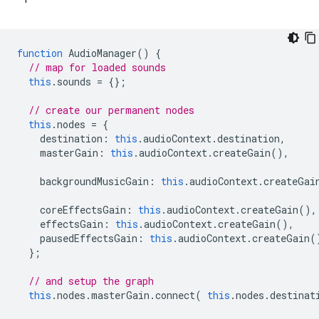
function
AudioManager
()
{
// map for loaded sounds
this
.
sounds
=
{};
// create our permanent nodes
this
.
nodes
=
{
destination
:
this
.
audioContext
.
destination
,
masterGain
:
this
.
audioContext
.
createGain
(),
backgroundMusicGain
:
this
.
audioContext
.
createGai
coreEffectsGain
:
this
.
audioContext
.
createGain
(),
effectsGain
:
this
.
audioContext
.
createGain
(),
pausedEffectsGain
:
this
.
audioContext
.
createGain
(
};
// and setup the graph
this
.
nodes
.
masterGain
.
connect
(
this
.
nodes
.
destinat