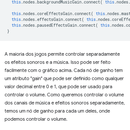
this
.
nodes
.
backgroundMusicGain
.
connect
(
this
.
nodes
this
.
nodes
.
coreEffectsGain
.
connect
(
this
.
nodes
.
mas
this
.
nodes
.
effectsGain
.
connect
(
this
.
nodes
.
coreEff
this
.
nodes
.
pausedEffectsGain
.
connect
(
this
.
nodes
.
c
}
A maioria dos jogos permite controlar separadamente
os efeitos sonoros e a música. Isso pode ser feito
facilmente com o gráfico acima. Cada nó de ganho tem
um atributo "gain" que pode ser definido como qualquer
valor decimal entre 0 e 1, que pode ser usado para
controlar o volume. Como queremos controlar o volume
dos canais de música e efeitos sonoros separadamente,
temos um nó de ganho para cada um deles, onde
podemos controlar o volume.