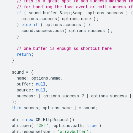
// this is a great spot to add success methods t
// for handling the load event or call success if
if
(
sound
.
buffer
&
amp
;
&
amp
;
options
.
success
)
{
options
.
success
(
options
.
name
);
}
else
if
(
options
.
success
)
{
sound
.
success
.
push
(
options
.
success
);
}
// one buffer is enough so shortcut here
return
;
}
sound
=
{
name
:
options
.
name
,
buffer
:
null
,
source
:
null
,
success
:
(
options
.
success
?
[
options
.
success
]
};
this
.
sounds
[
options
.
name
]
=
sound
;
xhr
=
new
XMLHttpRequest
();
xhr
.
open
(
'GET'
,
options
.
path
,
true
);
xhr
.
responseType
=
'arraybuffer'
;