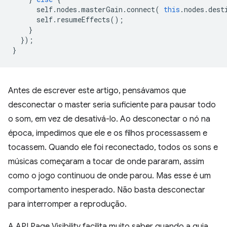
self
.
nodes
.
masterGain
.
connect
(
this
.
nodes
.
dest
self
.
resumeEffects
();
}
});
}
Antes de escrever este artigo, pensávamos que
desconectar o master seria suficiente para pausar todo
o som, em vez de desativá-lo. Ao desconectar o nó na
época, impedimos que ele e os filhos processassem e
tocassem. Quando ele foi reconectado, todos os sons e
músicas começaram a tocar de onde pararam, assim
como o jogo continuou de onde parou. Mas esse é um
comportamento inesperado. Não basta desconectar
para interromper a reprodução.
A API Page Visibility facilita muito saber quando a guia