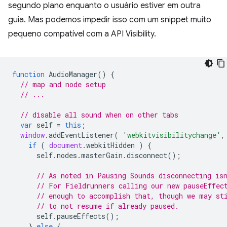
segundo plano enquanto o usuário estiver em outra
guia. Mas podemos impedir isso com um snippet muito
pequeno compatível com a API Visibility.
function
AudioManager
()
{
// map and node setup
// ...
// disable all sound when on other tabs
var
self
=
this
;
window
.
addEventListener
(
'webkitvisibilitychange'
,
if
(
document
.
webkitHidden
)
{
self
.
nodes
.
masterGain
.
disconnect
();
// As noted in Pausing Sounds disconnecting is
// For Fieldrunners calling our new pauseEffec
// enough to accomplish that, though we may st
// to not resume if already paused.
self
.
pauseEffects
();
}
else
{