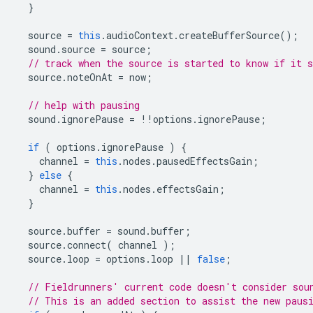
}
source
=
this
.
audioContext
.
createBufferSource
();
sound
.
source
=
source
;
// track when the source is started to know if it s
source
.
noteOnAt
=
now
;
// help with pausing
sound
.
ignorePause
=
!!
options
.
ignorePause
;
if
(
options
.
ignorePause
)
{
channel
=
this
.
nodes
.
pausedEffectsGain
;
}
else
{
channel
=
this
.
nodes
.
effectsGain
;
}
source
.
buffer
=
sound
.
buffer
;
source
.
connect
(
channel
);
source
.
loop
=
options
.
loop
||
false
;
// Fieldrunners' current code doesn't consider sou
// This is an added section to assist the new paus