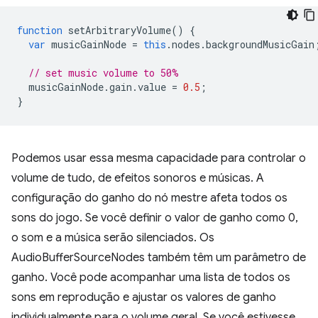
function
setArbitraryVolume
()
{
var
musicGainNode
=
this
.
nodes
.
backgroundMusicGain
// set music volume to 50%
musicGainNode
.
gain
.
value
=
0.5
;
}
Podemos usar essa mesma capacidade para controlar o
volume de tudo, de efeitos sonoros e músicas. A
configuração do ganho do nó mestre afeta todos os
sons do jogo. Se você definir o valor de ganho como 0,
o som e a música serão silenciados. Os
AudioBufferSourceNodes também têm um parâmetro de
ganho. Você pode acompanhar uma lista de todos os
sons em reprodução e ajustar os valores de ganho
individualmente para o volume geral. Se você estivesse