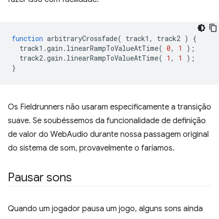
function
arbitraryCrossfade
(
track1
,
track2
)
{
track1
.
gain
.
linearRampToValueAtTime
(
0
,
1
);
track2
.
gain
.
linearRampToValueAtTime
(
1
,
1
);
}
Os Fieldrunners não usaram especificamente a transição
suave. Se soubéssemos da funcionalidade de definição
de valor do WebAudio durante nossa passagem original
do sistema de som, provavelmente o faríamos.
Pausar sons
Quando um jogador pausa um jogo, alguns sons ainda