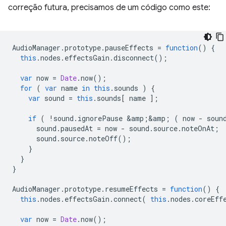
correção futura, precisamos de um código como este:
AudioManager
.
prototype
.
pauseEffects
=
function
()
{
this
.
nodes
.
effectsGain
.
disconnect
();
var
now
=
Date
.
now
();
for
(
var
name
in
this
.
sounds
)
{
var
sound
=
this
.
sounds
[
name
];
if
(
!
sound
.
ignorePause
&
amp
;
&
amp
;
(
now
-
soun
sound
.
pausedAt
=
now
-
sound
.
source
.
noteOnAt
;
sound
.
source
.
noteOff
();
}
}
}
AudioManager
.
prototype
.
resumeEffects
=
function
()
{
this
.
nodes
.
effectsGain
.
connect
(
this
.
nodes
.
coreEff
var
now
=
Date
.
now
();