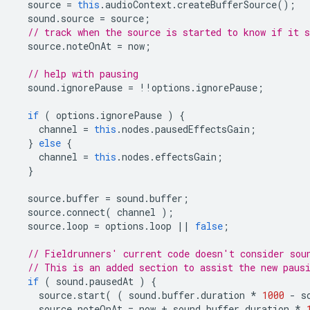
source
=
this
.
audioContext
.
createBufferSource
();
sound
.
source
=
source
;
// track when the source is started to know if it s
source
.
noteOnAt
=
now
;
// help with pausing
sound
.
ignorePause
=
!!
options
.
ignorePause
;
if
(
options
.
ignorePause
)
{
channel
=
this
.
nodes
.
pausedEffectsGain
;
}
else
{
channel
=
this
.
nodes
.
effectsGain
;
}
source
.
buffer
=
sound
.
buffer
;
source
.
connect
(
channel
);
source
.
loop
=
options
.
loop
||
false
;
// Fieldrunners' current code doesn't consider sou
// This is an added section to assist the new paus
if
(
sound
.
pausedAt
)
{
source
.
start
(
(
sound
.
buffer
.
duration
*
1000
-
s
source
.
noteOnAt
=
now
+
sound
.
buffer
.
duration
*