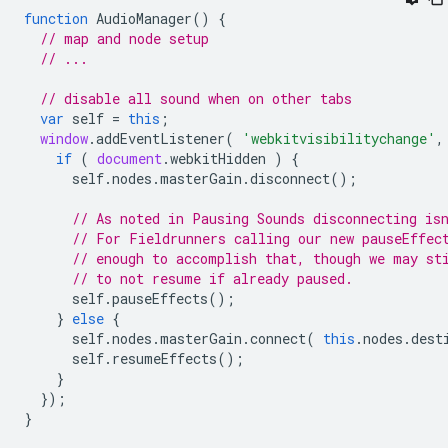
function
AudioManager
()
{
// map and node setup
// ...
// disable all sound when on other tabs
var
self
=
this
;
window
.
addEventListener
(
'webkitvisibilitychange'
,
if
(
document
.
webkitHidden
)
{
self
.
nodes
.
masterGain
.
disconnect
();
// As noted in Pausing Sounds disconnecting is
// For Fieldrunners calling our new pauseEffec
// enough to accomplish that, though we may st
// to not resume if already paused.
self
.
pauseEffects
();
}
else
{
self
.
nodes
.
masterGain
.
connect
(
this
.
nodes
.
dest
self
.
resumeEffects
();
}
});
}