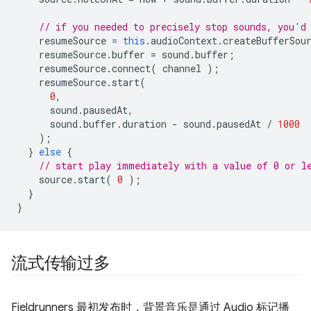
// if you needed to precisely stop sounds, you'd
resumeSource
=
this
.
audioContext
.
createBufferSou
resumeSource
.
buffer
=
sound
.
buffer
;
resumeSource
.
connect
(
channel
);
resumeSource
.
start
(
0
,
sound
.
pausedAt
,
sound
.
buffer
.
duration
-
sound
.
pausedAt
/
1000
);
}
else
{
// start play immediately with a value of 0 or l
source
.
start
(
0
);
}
}
流式传输过多
Fieldrunners 最初发布时，背景音乐是通过 Audio 标记播