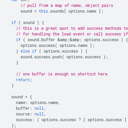
// pull from a map of name, object pairs
sound
=
this
.
sounds
[
options
.
name
];
if
(
sound
)
{
// this is a great spot to add success methods t
// for handling the load event or call success if
if
(
sound
.
buffer
&
amp
;
&
amp
;
options
.
success
)
{
options
.
success
(
options
.
name
);
}
else
if
(
options
.
success
)
{
sound
.
success
.
push
(
options
.
success
);
}
// one buffer is enough so shortcut here
return
;
}
sound
=
{
name
:
options
.
name
,
buffer
:
null
,
source
:
null
,
success
:
(
options
.
success
?
[
options
.
success
]
};