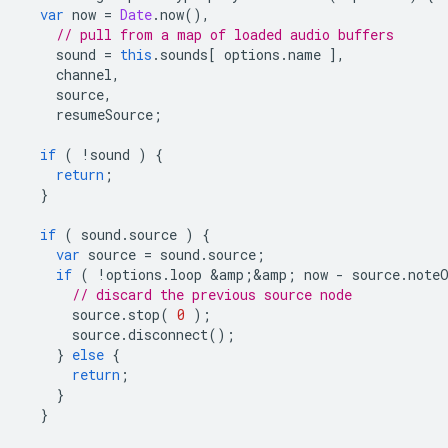
var
now
=
Date
.
now
(),
// pull from a map of loaded audio buffers
sound
=
this
.
sounds
[
options
.
name
],
channel
,
source
,
resumeSource
;
if
(
!
sound
)
{
return
;
}
if
(
sound
.
source
)
{
var
source
=
sound
.
source
;
if
(
!
options
.
loop
&
amp
;
&
amp
;
now
-
source
.
note
// discard the previous source node
source
.
stop
(
0
);
source
.
disconnect
();
}
else
{
return
;
}
}