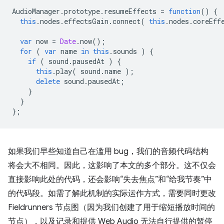
AudioManager
.
prototype
.
resumeEffects
=
function
()
{
this
.
nodes
.
effectsGain
.
connect
(
this
.
nodes
.
coreEff
var
now
=
Date
.
now
();
for
(
var
name
in
this
.
sounds
)
{
if
(
sound
.
pausedAt
)
{
this
.
play
(
sound
.
name
);
delete
sound
.
pausedAt
;
}
}
};
如果我们早些知道自己在滥用 bug，我们的音频代码结构
将会大不相同。因此，这影响了本文的多个部分。这不仅会
直接影响此处的代码，还会影响“失去焦点”和“给我节奏”中
的代码段。如需了解此机制的实际运作方式，需要同时更改
Fieldrunners 节点图（因为我们创建了用于缩短播放时间的
节点），以及记录和提供 Web Audio 无法自行提供的暂停