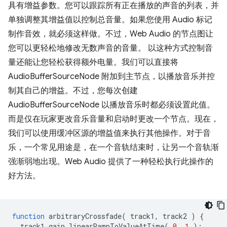
具有增益参数。您可以跟踪所有正在播放的声音的列表，并
单独调整其增益值以控制总音量。如果您使用 Audio 标记
制作音效，就必须这样做。不过，Web Audio 的节点图让
您可以更轻松地修改无数声音的音量。 以这种方式控制音
量还能让您轻松获得额外电量。我们可以直接将
AudioBufferSourceNode 附加到主节点，以播放音乐并控
制其自己的增益。不过，您每次创建
AudioBufferSourceNode 以播放音乐时都必须设置此值。
而是仅在玩家更改音乐音量和启动时更改一个节点。现在，
我们可以使用缓冲区源的增益值来执行其他操作。对于音
乐，一个常见用途是，在一个音轨结束时，让另一个音轨渐
强渐弱地出现。Web Audio 提供了一种轻松执行此操作的
好方法。
function
arbitraryCrossfade
(
track1
,
track2
)
{
track1
.
gain
.
linearRampToValueAtTime
(
0
,
1
);