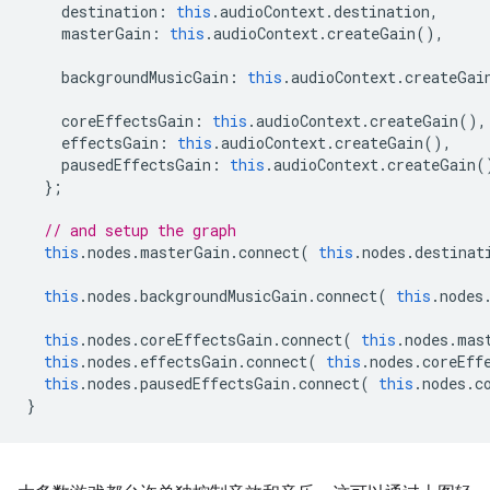
destination
:
this
.
audioContext
.
destination
,
masterGain
:
this
.
audioContext
.
createGain
(),
backgroundMusicGain
:
this
.
audioContext
.
createGai
coreEffectsGain
:
this
.
audioContext
.
createGain
(),
effectsGain
:
this
.
audioContext
.
createGain
(),
pausedEffectsGain
:
this
.
audioContext
.
createGain
(
};
// and setup the graph
this
.
nodes
.
masterGain
.
connect
(
this
.
nodes
.
destinat
this
.
nodes
.
backgroundMusicGain
.
connect
(
this
.
nodes
this
.
nodes
.
coreEffectsGain
.
connect
(
this
.
nodes
.
mas
this
.
nodes
.
effectsGain
.
connect
(
this
.
nodes
.
coreEff
this
.
nodes
.
pausedEffectsGain
.
connect
(
this
.
nodes
.
c
}