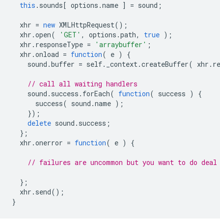
this
.
sounds
[
options
.
name
]
=
sound
;
xhr
=
new
XMLHttpRequest
();
xhr
.
open
(
'GET'
,
options
.
path
,
true
);
xhr
.
responseType
=
'arraybuffer'
;
xhr
.
onload
=
function
(
e
)
{
sound
.
buffer
=
self
.
_context
.
createBuffer
(
xhr
.
r
// call all waiting handlers
sound
.
success
.
forEach
(
function
(
success
)
{
success
(
sound
.
name
);
});
delete
sound
.
success
;
};
xhr
.
onerror
=
function
(
e
)
{
// failures are uncommon but you want to do deal
};
xhr
.
send
();
}