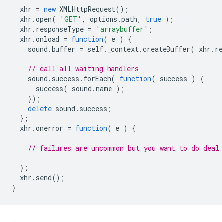
xhr
=
new
XMLHttpRequest
();
xhr
.
open
(
'GET'
,
options
.
path
,
true
);
xhr
.
responseType
=
'arraybuffer'
;
xhr
.
onload
=
function
(
e
)
{
sound
.
buffer
=
self
.
_context
.
createBuffer
(
xhr
.
r
// call all waiting handlers
sound
.
success
.
forEach
(
function
(
success
)
{
success
(
sound
.
name
);
});
delete
sound
.
success
;
};
xhr
.
onerror
=
function
(
e
)
{
// failures are uncommon but you want to do deal
};
xhr
.
send
();
}