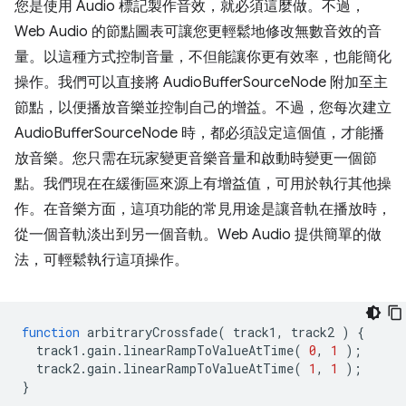
您是使用 Audio 標記製作音效，就必須這麼做。不過，
Web Audio 的節點圖表可讓您更輕鬆地修改無數音效的音
量。以這種方式控制音量，不但能讓你更有效率，也能簡化
操作。我們可以直接將 AudioBufferSourceNode 附加至主
節點，以便播放音樂並控制自己的增益。不過，您每次建立
AudioBufferSourceNode 時，都必須設定這個值，才能播
放音樂。您只需在玩家變更音樂音量和啟動時變更一個節
點。我們現在在緩衝區來源上有增益值，可用於執行其他操
作。在音樂方面，這項功能的常見用途是讓音軌在播放時，
從一個音軌淡出到另一個音軌。Web Audio 提供簡單的做
法，可輕鬆執行這項操作。
function
arbitraryCrossfade
(
track1
,
track2
)
{
track1
.
gain
.
linearRampToValueAtTime
(
0
,
1
);
track2
.
gain
.
linearRampToValueAtTime
(
1
,
1
);
}