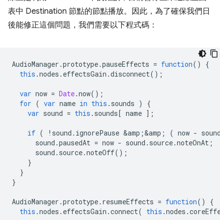
表中 Destination 節點的節點播放。因此，為了確保我們日
後能修正這個問題，我們需要以下程式碼：
AudioManager
.
prototype
.
pauseEffects
=
function
()
{
this
.
nodes
.
effectsGain
.
disconnect
();
var
now
=
Date
.
now
();
for
(
var
name
in
this
.
sounds
)
{
var
sound
=
this
.
sounds
[
name
];
if
(
!
sound
.
ignorePause
&
amp
;
&
amp
;
(
now
-
soun
sound
.
pausedAt
=
now
-
sound
.
source
.
noteOnAt
;
sound
.
source
.
noteOff
();
}
}
}
AudioManager
.
prototype
.
resumeEffects
=
function
()
{
this
.
nodes
.
effectsGain
.
connect
(
this
.
nodes
.
coreEff