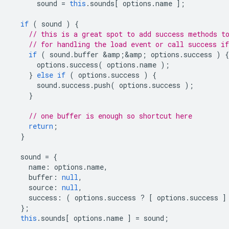
sound
=
this
.
sounds
[
options
.
name
];
if
(
sound
)
{
// this is a great spot to add success methods t
// for handling the load event or call success if
if
(
sound
.
buffer
&
amp
;
&
amp
;
options
.
success
)
{
options
.
success
(
options
.
name
);
}
else
if
(
options
.
success
)
{
sound
.
success
.
push
(
options
.
success
);
}
// one buffer is enough so shortcut here
return
;
}
sound
=
{
name
:
options
.
name
,
buffer
:
null
,
source
:
null
,
success
:
(
options
.
success
?
[
options
.
success
]
};
this
.
sounds
[
options
.
name
]
=
sound
;