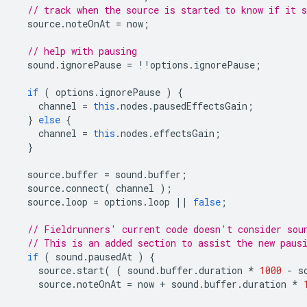
// track when the source is started to know if it s
source
.
noteOnAt
=
now
;
// help with pausing
sound
.
ignorePause
=
!!
options
.
ignorePause
;
if
(
options
.
ignorePause
)
{
channel
=
this
.
nodes
.
pausedEffectsGain
;
}
else
{
channel
=
this
.
nodes
.
effectsGain
;
}
source
.
buffer
=
sound
.
buffer
;
source
.
connect
(
channel
);
source
.
loop
=
options
.
loop
||
false
;
// Fieldrunners' current code doesn't consider sou
// This is an added section to assist the new paus
if
(
sound
.
pausedAt
)
{
source
.
start
(
(
sound
.
buffer
.
duration
*
1000
-
s
source
.
noteOnAt
=
now
+
sound
.
buffer
.
duration
*