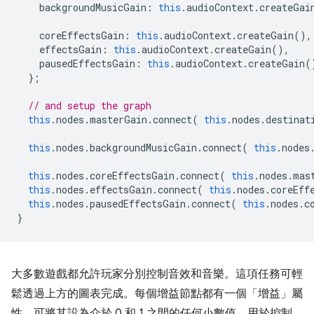
backgroundMusicGain
:
this
.
audioContext
.
createGai
coreEffectsGain
:
this
.
audioContext
.
createGain
(),
effectsGain
:
this
.
audioContext
.
createGain
(),
pausedEffectsGain
:
this
.
audioContext
.
createGain
(
};
// and setup the graph
this
.
nodes
.
masterGain
.
connect
(
this
.
nodes
.
destinat
this
.
nodes
.
backgroundMusicGain
.
connect
(
this
.
nodes
this
.
nodes
.
coreEffectsGain
.
connect
(
this
.
nodes
.
mas
this
.
nodes
.
effectsGain
.
connect
(
this
.
nodes
.
coreEff
this
.
nodes
.
pausedEffectsGain
.
connect
(
this
.
nodes
.
c
}
大多數遊戲都允許玩家分別控制音效和音樂。這項任務可輕
鬆透過上方的圖表完成。每個增益節點都有一個「增益」屬
性，可將其設為介於 0 和 1 之間的任何小數值，用於控制