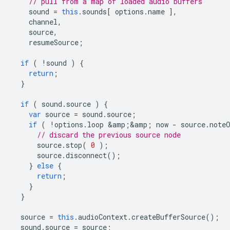
// pull from a map of loaded audio buffers
sound
=
this
.
sounds
[
options
.
name
],
channel
,
source
,
resumeSource
;
if
(
!
sound
)
{
return
;
}
if
(
sound
.
source
)
{
var
source
=
sound
.
source
;
if
(
!
options
.
loop
&
amp
;
&
amp
;
now
-
source
.
note
// discard the previous source node
source
.
stop
(
0
);
source
.
disconnect
();
}
else
{
return
;
}
}
source
=
this
.
audioContext
.
createBufferSource
();
sound
.
source
=
source
;