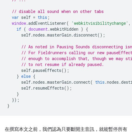
// disable all sound when on other tabs
var
self
=
this
;
window
.
addEventListener
(
'webkitvisibilitychange'
,
if
(
document
.
webkitHidden
)
{
self
.
nodes
.
masterGain
.
disconnect
();
// As noted in Pausing Sounds disconnecting is
// For Fieldrunners calling our new pauseEffec
// enough to accomplish that, though we may st
// to not resume if already paused.
self
.
pauseEffects
();
}
else
{
self
.
nodes
.
masterGain
.
connect
(
this
.
nodes
.
dest
self
.
resumeEffects
();
}
});
}
在撰寫本文之前，我們認為只要斷開主音訊，就能暫停所有