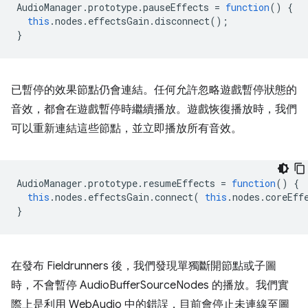
AudioManager
.
prototype
.
pauseEffects
=
function
()
{
this
.
nodes
.
effectsGain
.
disconnect
();
}
已暫停的效果節點仍會連結。任何允許忽略遊戲暫停狀態的
音效，都會在遊戲暫停時繼續播放。遊戲恢復播放時，我們
可以重新連結這些節點，並立即播放所有音效。
AudioManager
.
prototype
.
resumeEffects
=
function
()
{
this
.
nodes
.
effectsGain
.
connect
(
this
.
nodes
.
coreEff
}
在發布 Fieldrunners 後，我們發現單獨斷開節點或子圖
時，不會暫停 AudioBufferSourceNodes 的播放。我們實
際上是利用 WebAudio 中的錯誤，目前會停止未連線至圖