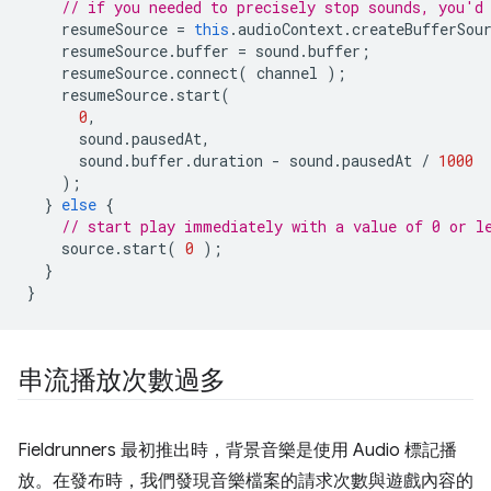
// if you needed to precisely stop sounds, you'd
resumeSource
=
this
.
audioContext
.
createBufferSou
resumeSource
.
buffer
=
sound
.
buffer
;
resumeSource
.
connect
(
channel
);
resumeSource
.
start
(
0
,
sound
.
pausedAt
,
sound
.
buffer
.
duration
-
sound
.
pausedAt
/
1000
);
}
else
{
// start play immediately with a value of 0 or l
source
.
start
(
0
);
}
}
串流播放次數過多
Fieldrunners 最初推出時，背景音樂是使用 Audio 標記播
放。在發布時，我們發現音樂檔案的請求次數與遊戲內容的