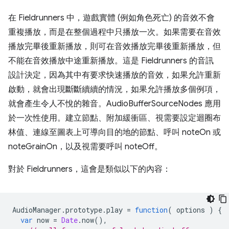
在 Fieldrunners 中，遊戲實體 (例如角色死亡) 的音效不會
重複播放，而是在整個過程中只播放一次。如果需要在音效
播放完畢後重新播放，則可在音效播放完畢後重新播放，但
不能在音效播放中途重新播放。這是 Fieldrunners 的音訊
設計決定，因為其中有要求快速播放的音效，如果允許重新
啟動，就會出現斷斷續續的情況，如果允許播放多個例項，
就會產生令人不悅的雜音。AudioBufferSourceNodes 應用
於一次性使用。建立節點、附加緩衝區、視需要設定迴圈布
林值、連線至圖表上可導向目的地的節點、呼叫 noteOn 或
noteGrainOn，以及視需要呼叫 noteOff。
對於 Fieldrunners，這會是類似以下的內容：
AudioManager
.
prototype
.
play
=
function
(
options
)
{
var
now
=
Date
.
now
(),