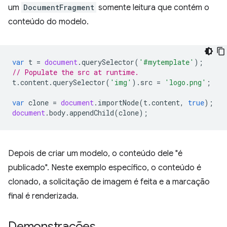
um
DocumentFragment
somente leitura que contém o
conteúdo do modelo.
var
t
=
document
.
querySelector
(
'#mytemplate'
);
// Populate the src at runtime.
t
.
content
.
querySelector
(
'img'
).
src
=
'logo.png'
;
var
clone
=
document
.
importNode
(
t
.
content
,
true
);
document
.
body
.
appendChild
(
clone
);
Depois de criar um modelo, o conteúdo dele "é
publicado". Neste exemplo específico, o conteúdo é
clonado, a solicitação de imagem é feita e a marcação
final é renderizada.
Demonstrações