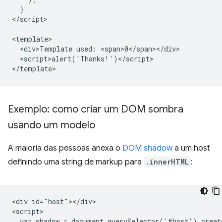
  }

</script>

<template>

  <div>Template used: <span>0</span></div>

  <script>alert('Thanks!')</script>

Exemplo: como criar um DOM sombra
usando um modelo
A maioria das pessoas anexa o
DOM shadow
a um host
definindo uma string de markup para
.innerHTML
:
<div id="host"></div>

<script>

  var shadow = document.querySelector('#host').creat