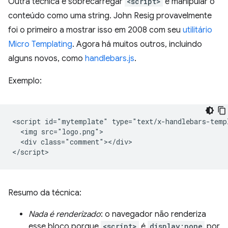
Outra técnica é sobrecarregar
<script>
e manipular o
conteúdo como uma string. John Resig provavelmente
foi o primeiro a mostrar isso em 2008 com seu
utilitário
Micro Templating
. Agora há muitos outros, incluindo
alguns novos, como
handlebars.js
.
Exemplo:
<script id="mytemplate" type="text/x-handlebars-templ
  <img src="logo.png">

  <div class="comment"></div>

Resumo da técnica:
Nada é renderizado
: o navegador não renderiza
esse bloco porque
<script>
é
display:none
por