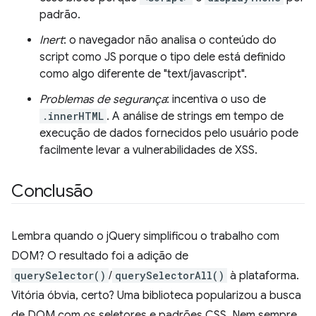
padrão.
Inert
: o navegador não analisa o conteúdo do
script como JS porque o tipo dele está definido
como algo diferente de "text/javascript".
Problemas de segurança
: incentiva o uso de
.innerHTML
. A análise de strings em tempo de
execução de dados fornecidos pelo usuário pode
facilmente levar a vulnerabilidades de XSS.
Conclusão
Lembra quando o jQuery simplificou o trabalho com
DOM? O resultado foi a adição de
querySelector()
/
querySelectorAll()
à plataforma.
Vitória óbvia, certo? Uma biblioteca popularizou a busca
de DOM com os seletores e padrões CSS. Nem sempre