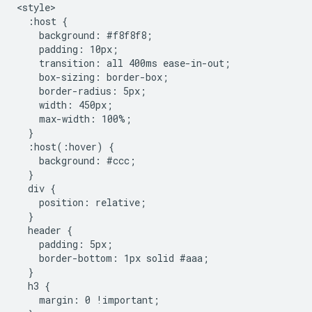
<style>

  :host {

    background: #f8f8f8;

    padding: 10px;

    transition: all 400ms ease-in-out;

    box-sizing: border-box;

    border-radius: 5px;

    width: 450px;

    max-width: 100%;

  }

  :host(:hover) {

    background: #ccc;

  }

  div {

    position: relative;

  }

  header {

    padding: 5px;

    border-bottom: 1px solid #aaa;

  }

  h3 {

    margin: 0 !important;
