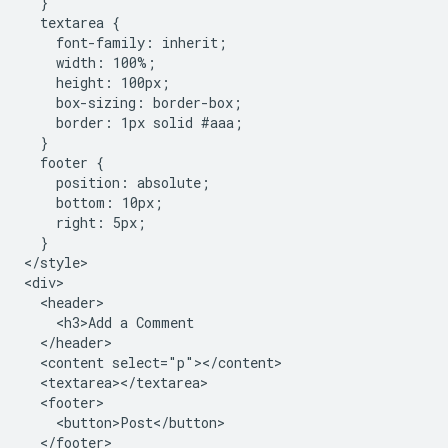
  }

  textarea {

    font-family: inherit;

    width: 100%;

    height: 100px;

    box-sizing: border-box;

    border: 1px solid #aaa;

  }

  footer {

    position: absolute;

    bottom: 10px;

    right: 5px;

  }

</style>

<div>

  <header>

    <h3>Add a Comment

  </header>

  <content select="p"></content>

  <textarea></textarea>

  <footer>

    <button>Post</button>

  </footer>
