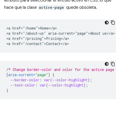
atributo para seleccionar el vínculo activo en CSS, lo que
hace que la clase
active-page
quede obsoleta.
<a href="/home">Home</a>

<a href="/about-us" aria-current="page">About us</a>

<a href="/pricing">Pricing</a>

/* Change border-color and color for the active page
[
aria-current
=
"page"
]
{
--border-color
:
var
(
--color-highlight
);
--text-color
:
var
(
--color-highlight
);
}