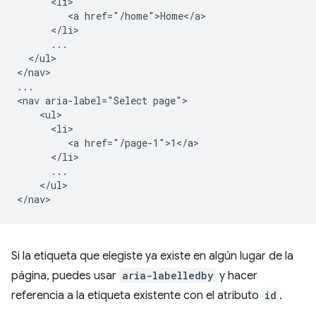
      <li>

         <a href="/home">Home</a>

      </li>

      ...

  </ul>

</nav>

...

<nav aria-label="Select page">

    <ul>

      <li>

         <a href="/page-1">1</a>

      </li>

      ...

    </ul>

Si la etiqueta que elegiste ya existe en algún lugar de la
página, puedes usar
aria-labelledby
y hacer
referencia a la etiqueta existente con el atributo
id
.