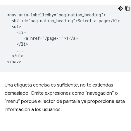
<nav aria-labelledby="pagination_heading">

  <h2 id="pagination_heading">Select a page</h2>

  <ul>

    <li>

       <a href="/page-1">1</a>

    </li>

    ...

  </ul>

Una etiqueta concisa es suficiente, no te extiendas
demasiado. Omite expresiones como “navegación” o
“menú” porque el lector de pantalla ya proporciona esta
información a los usuarios.