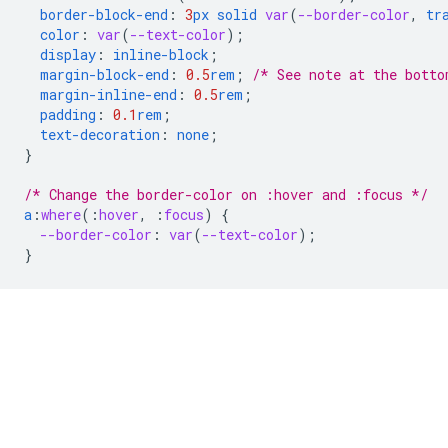
border-block-end
:
3
px
solid
var
(
--border-color
,
tr
color
:
var
(
--text-color
);
display
:
inline-block
;
margin-block-end
:
0.5
rem
;
/* See note at the botto
margin-inline-end
:
0.5
rem
;
padding
:
0.1
rem
;
text-decoration
:
none
;
}
/* Change the border-color on :hover and :focus */
a
:
where
(
:
hover
,
:
focus
)
{
--border-color
:
var
(
--text-color
);
}