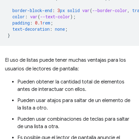
border-block-end
:
3
px
solid
var
(
--border-color
,
tr
color
:
var
(
--text-color
);
padding
:
0.1
rem
;
text-decoration
:
none
;
}
El uso de listas puede tener muchas ventajas para los
usuarios de lectores de pantalla:
Pueden obtener la cantidad total de elementos
antes de interactuar con ellos.
Pueden usar atajos para saltar de un elemento de
la lista a otro.
Pueden usar combinaciones de teclas para saltar
de una lista a otra.
Es posible que el lector de pantalla anuncie el