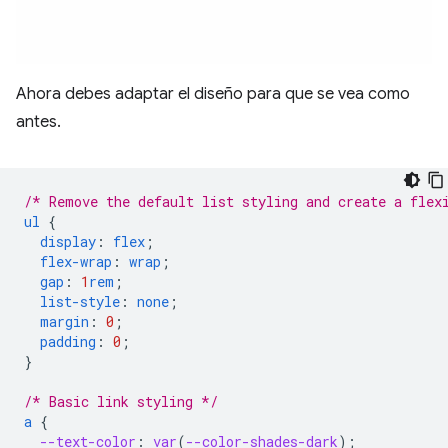
Ahora debes adaptar el diseño para que se vea como
antes.
/* Remove the default list styling and create a flex
ul
{
display
:
flex
;
flex-wrap
:
wrap
;
gap
:
1
rem
;
list-style
:
none
;
margin
:
0
;
padding
:
0
;
}
/* Basic link styling */
a
{
--text-color
:
var
(
--color-shades-dark
);