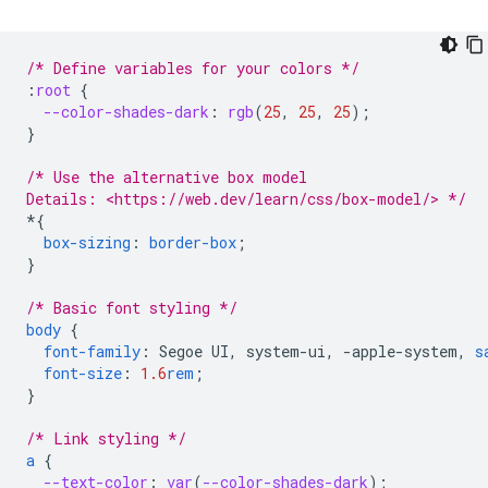
/* Define variables for your colors */
:
root
{
--color-shades-dark
:
rgb
(
25
,
25
,
25
);
}
/* Use the alternative box model
Details: <https://web.dev/learn/css/box-model/> */
*
{
box-sizing
:
border-box
;
}
/* Basic font styling */
body
{
font-family
:
Segoe
UI
,
system-ui
,
-
apple-system
,
s
font-size
:
1.6
rem
;
}
/* Link styling */
a
{
--text-color
:
var
(
--color-shades-dark
);