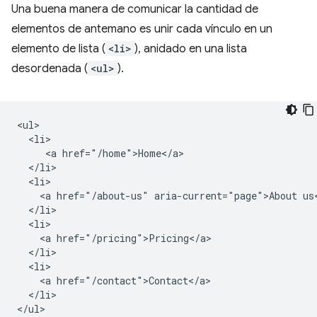
Una buena manera de comunicar la cantidad de
elementos de antemano es unir cada vínculo en un
elemento de lista (
<li>
), anidado en una lista
desordenada (
<ul>
).
<ul>

  <li>

     <a href="/home">Home</a>

  </li>

  <li>

    <a href="/about-us" aria-current="page">About us<
  </li>

  <li>

    <a href="/pricing">Pricing</a>

  </li>

  <li>

    <a href="/contact">Contact</a>

  </li>
