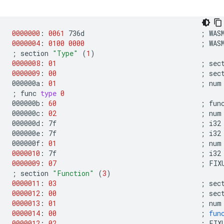
0000000
:
0061
736d
;
0000004
:
0100
0000
;
;
section
"Type"
(
1
)
0000008
:
01
;
sec
0000009
:
00
;
sec
000000a:
01
;
num
;
func
type
0
000000b:
60
;
func
000000c:
02
;
num
000000d:
7f
;
i32

000000e:
7f
;
i32

000000f:
01
;
num
0000010
:
7f
;
0000009
:
07
;
FIX
;
section
"Function"
(
3
)
0000011
:
03
;
sec
0000012
:
00
;
sec
0000013
:
01
;
num
0000014
:
00
;
fun
0000012
:
02
;
FIX