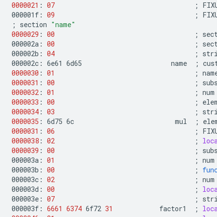
0000021
:
07
;
FIX
000001f:
09
;
FIX
;
section
"name"
0000029
:
00
;
sec
000002a:
00
;
sec
000002b:
04
;
str
000002c:
6e61
6d65
name
;
cus
0000030
:
01
;
nam
0000031
:
00
;
sub
0000032
:
01
;
num
0000033
:
00
;
ele
0000034
:
03
;
str
0000035
:
6d75
6c
mul
;
ele
0000031
:
06
;
FIX
0000038
:
02
;
loc
0000039
:
00
;
sub
000003a:
01
;
num
000003b:
00
;
fun
000003c:
02
;
num
000003d:
00
;
loc
000003e:
07
;
str
000003f:
6661
6374
6f72
31
factor1
;
loc