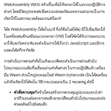
WebAssembly WASI สร้างขึ้นเพื่อให้พกพาได้ในระบบปฏิบัติการ
ต่างๆ โดยมีวัตถุประสงค์เพื่อความปลอดภัยและความสามารถในการ
เรียกใช้ในสภาพแวดล้อมแซนด์บ็อกซ์
โค้ด WebAssembly (โค้ดไบนารี ซึ่งก็คือไบต์โค้ด) มีไว้เพื่อเรียกใช้
ในเครื่องสแต็กเสมือนแบบพกพา (VM) ไบต์โค้ดได้รับการออกแบบ
มาให้แยกวิเคราะห์และดำเนินการได้เร็วกว่า JavaScript และมีการ
แสดงโค้ดที่กะทัดรัด
การดำเนินการตามคำสั่งในเชิงแนวคิดจะดำเนินการผ่านตัวนับ
โปรแกรมแบบเดิมซึ่งเลื่อนผ่านคำสั่งต่างๆ ในทางปฏิบัติแล้ว เครื่อง
มือ Wasm ส่วนใหญ่จะคอมไพล์ Wasm bytecode เป็นโค้ดเครื่อง
แล้วจึงเรียกใช้โค้ดนั้น วิธีการแบ่งออกเป็น 2 หมวดหมู่ ดังนี้
คำสั่งควบคุม
ที่สร้างโครงสร้างการควบคุมรูปแบบและนำค่า
อาร์กิวเมนต์ออกจากสแต็กอาจเปลี่ยนตัวนับโปรแกรมและส่ง
ค่าผลลัพธ์ไปยังสแต็ก