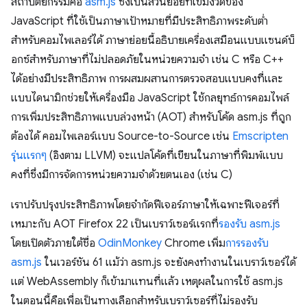
สถาปัตยกรรมคือ
asm.js
ซึ่งเป็นส่วนย่อยที่เข้มงวดของ
JavaScript ที่ใช้เป็นภาษาเป้าหมายที่มีประสิทธิภาพระดับต่ำ
สำหรับคอมไพเลอร์ได้ ภาษาย่อยนี้อธิบายเครื่องเสมือนแบบแซนด์บ็
อกซ์สำหรับภาษาที่ไม่ปลอดภัยในหน่วยความจำ เช่น C หรือ C++
ได้อย่างมีประสิทธิภาพ การผสมผสานการตรวจสอบแบบคงที่และ
แบบไดนามิกช่วยให้เครื่องมือ JavaScript ใช้กลยุทธ์การคอมไพล์
การเพิ่มประสิทธิภาพแบบล่วงหน้า (AOT) สำหรับโค้ด asm.js ที่ถูก
ต้องได้ คอมไพเลอร์แบบ Source-to-Source เช่น
Emscripten
รุ่นแรกๆ
(อิงตาม LLVM) จะแปลโค้ดที่เขียนในภาษาที่พิมพ์แบบ
คงที่ซึ่งมีการจัดการหน่วยความจำด้วยตนเอง (เช่น C)
เราปรับปรุงประสิทธิภาพโดยจำกัดฟีเจอร์ภาษาให้เฉพาะฟีเจอร์ที่
เหมาะกับ AOT Firefox 22 เป็นเบราว์เซอร์แรกที่
รองรับ asm.js
โดยเปิดตัวภายใต้ชื่อ
OdinMonkey
Chrome เพิ่ม
การรองรับ
asm.js
ในเวอร์ชัน 61 แม้ว่า asm.js จะยังคงทำงานในเบราว์เซอร์ได้
แต่ WebAssembly ก็เข้ามาแทนที่แล้ว เหตุผลในการใช้ asm.js
ในตอนนี้คือเพื่อเป็นทางเลือกสำหรับเบราว์เซอร์ที่ไม่รองรับ