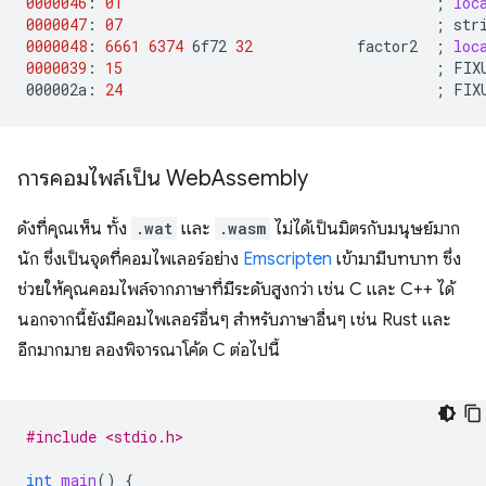
0000046
:
01
;
loc
0000047
:
07
;
str
0000048
:
6661
6374
6f72
32
factor2
;
loc
0000039
:
15
;
FIX
000002a:
24
;
FIX
การคอมไพล์เป็น Web
Assembly
ดังที่คุณเห็น ทั้ง
.wat
และ
.wasm
ไม่ได้เป็นมิตรกับมนุษย์มาก
นัก ซึ่งเป็นจุดที่คอมไพเลอร์อย่าง
Emscripten
เข้ามามีบทบาท ซึ่ง
ช่วยให้คุณคอมไพล์จากภาษาที่มีระดับสูงกว่า เช่น C และ C++ ได้
นอกจากนี้ยังมีคอมไพเลอร์อื่นๆ สำหรับภาษาอื่นๆ เช่น Rust และ
อีกมากมาย ลองพิจารณาโค้ด C ต่อไปนี้
#include <stdio.h>
int
main
()
{