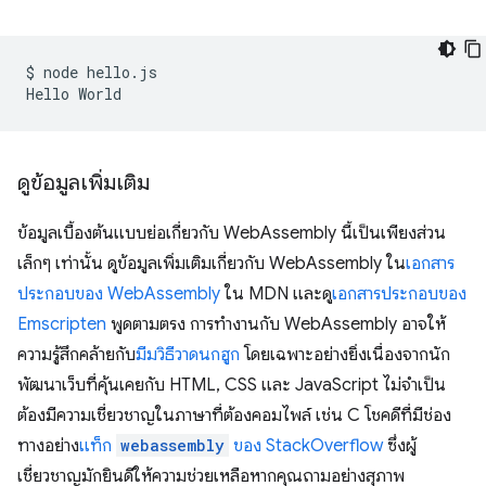
$
node
hello.js

Hello
ดูข้อมูลเพิ่มเติม
ข้อมูลเบื้องต้นแบบย่อเกี่ยวกับ WebAssembly นี้เป็นเพียงส่วน
เล็กๆ เท่านั้น ดูข้อมูลเพิ่มเติมเกี่ยวกับ WebAssembly ใน
เอกสาร
ประกอบของ WebAssembly
ใน MDN และดู
เอกสารประกอบของ
Emscripten
พูดตามตรง การทำงานกับ WebAssembly อาจให้
ความรู้สึกคล้ายกับ
มีมวิธีวาดนกฮูก
โดยเฉพาะอย่างยิ่งเนื่องจากนัก
พัฒนาเว็บที่คุ้นเคยกับ HTML, CSS และ JavaScript ไม่จำเป็น
ต้องมีความเชี่ยวชาญในภาษาที่ต้องคอมไพล์ เช่น C โชคดีที่มีช่อง
ทางอย่าง
แท็ก
webassembly
ของ StackOverflow
ซึ่งผู้
เชี่ยวชาญมักยินดีให้ความช่วยเหลือหากคุณถามอย่างสุภาพ