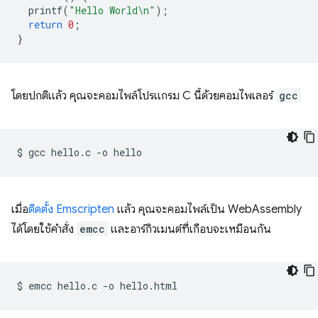
printf
(
"Hello World
\n
"
);
return
0
;
}
โดยปกติแล้ว คุณจะคอมไพล์โปรแกรม C นี้ด้วยคอมไพเลอร์
gcc
$
gcc
hello.c
-o
เมื่อ
ติดตั้ง Emscripten
แล้ว คุณจะคอมไพล์เป็น WebAssembly
ได้โดยใช้คำสั่ง
emcc
และอาร์กิวเมนต์ที่เกือบจะเหมือนกัน
$
emcc
hello.c
-o