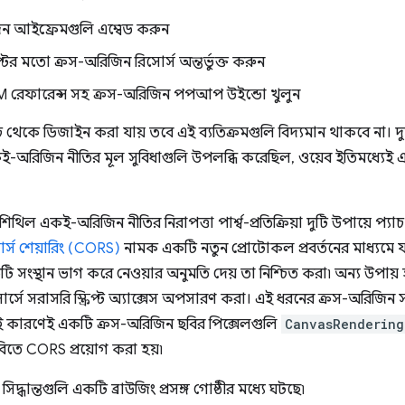
িন আইফ্রেমগুলি এম্বেড করুন
রিপ্টের মতো ক্রস-অরিজিন রিসোর্স অন্তর্ভুক্ত করুন
রেফারেন্স সহ ক্রস-অরিজিন পপআপ উইন্ডো খুলুন
্যাচ থেকে ডিজাইন করা যায় তবে এই ব্যতিক্রমগুলি বিদ্যমান থাকবে না। দুর
রিজিন নীতির মূল সুবিধাগুলি উপলব্ধি করেছিল, ওয়েব ইতিমধ্যেই এই 
থিল একই-অরিজিন নীতির নিরাপত্তা পার্শ্ব-প্রতিক্রিয়া দুটি উপায়ে প্
র্স শেয়ারিং (CORS)
নামক একটি নতুন প্রোটোকল প্রবর্তনের মাধ্যমে যার
 সংস্থান ভাগ করে নেওয়ার অনুমতি দেয় তা নিশ্চিত করা৷ অন্য উপায় 
র্সে সরাসরি স্ক্রিপ্ট অ্যাক্সেস অপসারণ করা। এই ধরনের ক্রস-অরিজিন স
ই কারণেই একটি ক্রস-অরিজিন ছবির পিক্সেলগুলি
CanvasRendering
 ছবিতে CORS প্রয়োগ করা হয়৷
িদ্ধান্তগুলি একটি ব্রাউজিং প্রসঙ্গ গোষ্ঠীর মধ্যে ঘটছে৷