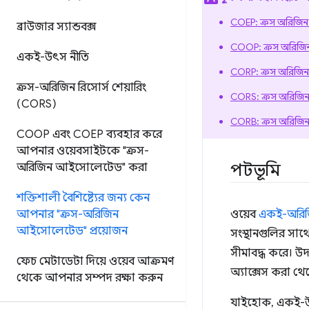
COEP: ক্রস অরিজিন
ব্রাউজার স্যান্ডবক্স
COOP: ক্রস অরিজি
একই-উৎস নীতি
CORP: ক্রস অরিজিন 
ক্রস-অরিজিন রিসোর্স শেয়ারিং
CORS: ক্রস অরিজিন র
(CORS)
CORB: ক্রস অরিজিন 
COOP এবং COEP ব্যবহার করে
আপনার ওয়েবসাইটকে "ক্রস-
পটভূমি
অরিজিন আইসোলেটেড" করা
শক্তিশালী বৈশিষ্ট্যের জন্য কেন
আপনার "ক্রস-অরিজিন
ওয়েব
একই-অরিজ
আইসোলেটেড" প্রয়োজন
সংস্থানগুলির সা
সীমাবদ্ধ করে। উদ
ফেচ মেটাডেটা দিয়ে ওয়েব আক্রমণ
অ্যাক্সেস করা থে
থেকে আপনার সম্পদ রক্ষা করুন
যাইহোক, একই-উৎ