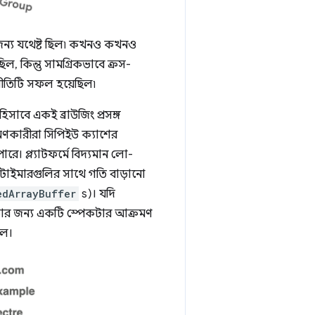
ার জন্য যথেষ্ট ছিল৷ কখনও কখনও
িল, কিন্তু সামগ্রিকভাবে ক্রস-
 নীতিটি সফল হয়েছিল৷
সাবে একই ব্রাউজিং প্রসঙ্গ
মণকারীরা সিপিইউ ক্যাশের
ারে। প্ল্যাটফর্মে বিদ্যমান লো-
টি টাইমারগুলির সাথে গতি বাড়ানো
edArrayBuffer
s)। যদি
়ার জন্য একটি স্পেকটার আক্রমণ
লে।