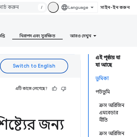
/
সাইন-ইন করুন
প্তি
নিরাপদ এবং সুরক্ষিত
আরও দেখুন
এই পৃষ্ঠায় যা
যা আছে
ভূমিকা
এটি কাজে লেগেছে?
পটভূমি
ক্রস অরিজিন
এমবেডার
্ট্যের জন্য
নীতি
ক্রস অরিজিন