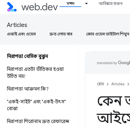
সম্পদ
আবিষ্কার করুন
Articles
এআই এবং ওয়েব
দ্রুত লোড বার
কোর ওয়েব ভাইটাল শিখুন
নিরাপত্তা বেসিক বুঝুন
নিরাপত্তা এতটা ভীতিকর হওয়া
উচিত নয়!
হোম
Articles
নিরাপত্তা আক্রমণ কি?
কেন 
"একই-সাইট" এবং "একই-উৎস"
বোঝা
আইসোল
নিরাপত্তা শিরোনাম দ্রুত রেফারেন্স