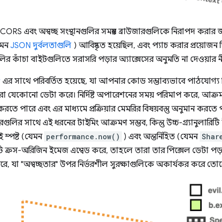
য, CORS এবং অস্বচ্ছ সংস্থানগুলির সমন্বয় ব্রাউজারগুলিকে নিরাপদ কর
যেমন
JSON দুর্বলতাগুলি
) আবিষ্কৃত হয়েছিল, এবং প্যাচ করার প্রয়োজন ছ
লির কাঁচা বাইটগুলিতে সরাসরি পড়ার অ্যাক্সেসের অনুমতি না দেওয়ার
r
এর সাথে পরিবর্তিত হয়েছে, যা আপনার কোড সম্ভাব্যভাবে পাঠযোগ্য হি
া যেকোনো ডেটা করে। নির্দিষ্ট অপারেশনের সময় পরিমাপ করে, আক্র
 করতে পারে এবং এর মাধ্যমে প্রক্রিয়ার মেমরির বিষয়বস্তু অনুমান করতে প
ারগুলির সাথে এই ধরনের টাইমিং আক্রমণ সম্ভব, কিন্তু উচ্চ-গ্র্যানুলারি
 স্পষ্ট (যেমন
performance.now()
) এবং অন্তর্নিহিত (যেমন
Shar
 ক্রস-অরিজিন ইমেজ এম্বেড করে, তাহলে তারা তার পিক্সেল ডেটা পড
রে, যা "অস্বচ্ছতার" উপর নির্ভরশীল সুরক্ষাগুলিকে অকার্যকর করে তো