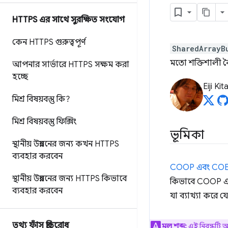
HTTPS এর সাথে সুরক্ষিত সংযোগ
কেন HTTPS গুরুত্বপূর্ণ
SharedArrayB
মতো শক্তিশালী ব
আপনার সার্ভারে HTTPS সক্ষম করা
হচ্ছে
Eiji Ki
মিশ্র বিষয়বস্তু কি?
মিশ্র বিষয়বস্তু ফিক্সিং
ভূমিকা
স্থানীয় উন্নয়নের জন্য কখন HTTPS
ব্যবহার করবেন
COOP এবং COEP
স্থানীয় উন্নয়নের জন্য HTTPS কিভাবে
কিভাবে COOP এবং
ব্যবহার করবেন
যা ব্যাখ্যা করে 
তথ্য ফাঁস প্রতিরোধ
মূল শব্দ:
এই নিবন্ধটি অ