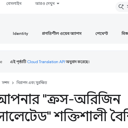
বেসলাইন
আরও দেখুন
Identity
প্রগতিশীল ওয়েব অ্যাপস
পেমেন্ট
বিজ্ঞ
এই পৃষ্ঠাটি
Cloud Translation API
অনুবাদ করেছে।
সম্পদ
নিরাপদ এবং সুরক্ষিত
আপনার "ক্রস-অরিজিন
েটেড" শক্তিশালী বৈশিষ