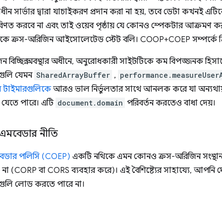
ধীন সার্ভার দ্বারা যাচাইকরণ প্রদান করা না হয়, তবে ডেটা কখনই এটি
ে পরিণত করবে না এবং তাই ওয়েব পৃষ্ঠায় যে কোনও স্পেকটার আক্রমণ 
কে ক্রস-অরিজিন আইসোলেটেড স্টেট বলি। COOP+COEP সম্পর্কে 
 বিচ্ছিন্ন অবস্থার অধীনে, অনুরোধকারী সাইটটিকে কম বিপজ্জনক হিসা
্যগুলি যেমন
SharedArrayBuffer
,
performance.measureUser
 টাইমারগুলিকে
আরও ভাল নির্ভুলতার সাথে আনলক করে যা অন্যথা
া যেতে পারে। এটি
document.domain
পরিবর্তন করতেও বাধা দেয়।
 এমবেডার নীতি
বেডার পলিসি (COEP)
একটি নথিকে এমন কোনও ক্রস-অরিজিন সংস্থান ল
় না (CORP বা CORS ব্যবহার করে)। এই বৈশিষ্ট্যের সাহায্যে, আপন
নগুলি লোড করতে পারে না।