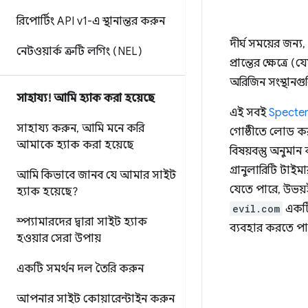
রিপোর্টিং API v1-এ স্থানান্তর করুন
দীর্ঘ সময়ের জন্
নেটওয়ার্ক ত্রুটি লগিং (NEL)
প্রান্তের ক্ষেত্রে (
অরিজিন সংস্থানগু
সাহায্য! আমি হ্যাক করা হয়েছে
এই সবই
Specte
সাহায্য করুন
,
আমি মনে করি
গোষ্ঠীতে লোড কর
আমাকে হ্যাক করা হয়েছে
বিষয়বস্তু অনুমান
গ্রানুলারিটি টাইম
আমি কিভাবে জানব যে আমার সাইট
যেতে পারে, উভয়ই
হ্যাক হয়েছে?
evil.com
একটি
স্প্যামারদের দ্বারা সাইট হ্যাক
ব্যবহার করতে পা
হওয়ার সেরা উপায়
একটি সমর্থন দল তৈরি করুন
আপনার সাইট কোয়ারেন্টাইন করুন