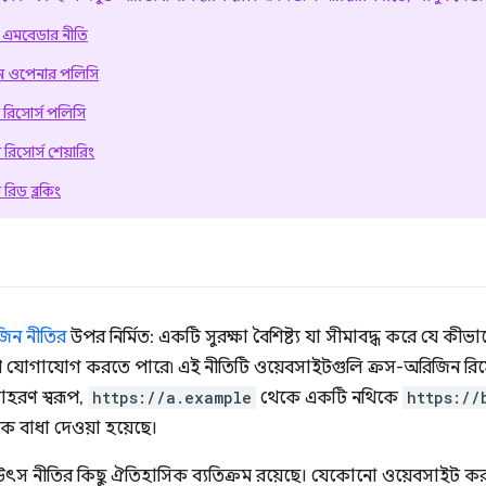
 এমবেডার নীতি
ন ওপেনার পলিসি
রিসোর্স পলিসি
িসোর্স শেয়ারিং
রিড ব্লকিং
িন নীতির
উপর নির্মিত: একটি সুরক্ষা বৈশিষ্ট্য যা সীমাবদ্ধ করে যে কীভাব
থে যোগাযোগ করতে পারে৷ এই নীতিটি ওয়েবসাইটগুলি ক্রস-অরিজিন রিসো
াহরণ স্বরূপ,
https://a.example
থেকে একটি নথিকে
https://
কে বাধা দেওয়া হয়েছে।
স নীতির কিছু ঐতিহাসিক ব্যতিক্রম রয়েছে। যেকোনো ওয়েবসাইট কর