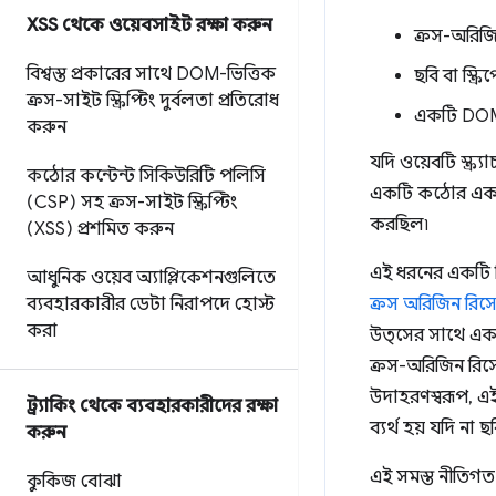
XSS থেকে ওয়েবসাইট রক্ষা করুন
ক্রস-অরিজ
বিশ্বস্ত প্রকারের সাথে DOM-ভিত্তিক
ছবি বা স্ক্
ক্রস-সাইট স্ক্রিপ্টিং দুর্বলতা প্রতিরোধ
একটি DOM 
করুন
যদি ওয়েবটি স্ক্র
কঠোর কন্টেন্ট সিকিউরিটি পলিসি
একটি কঠোর একই-অ
(CSP) সহ ক্রস-সাইট স্ক্রিপ্টিং
করছিল৷
(XSS) প্রশমিত করুন
এই ধরনের একটি শি
আধুনিক ওয়েব অ্যাপ্লিকেশনগুলিতে
ব্যবহারকারীর ডেটা নিরাপদে হোস্ট
ক্রস অরিজিন রিসো
করা
উত্সের সাথে একটি
ক্রস-অরিজিন রিসো
উদাহরণস্বরূপ, এ
ট্র্যাকিং থেকে ব্যবহারকারীদের রক্ষা
ব্যর্থ হয় যদি না
করুন
এই সমস্ত নীতিগত স
কুকিজ বোঝা