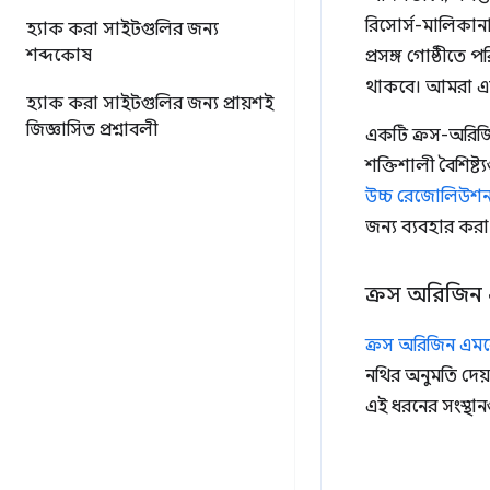
রিসোর্স-মালিকানা
হ্যাক করা সাইটগুলির জন্য
শব্দকোষ
প্রসঙ্গ গোষ্ঠীত
থাকবে। আমরা এ
হ্যাক করা সাইটগুলির জন্য প্রায়শই
জিজ্ঞাসিত প্রশ্নাবলী
একটি ক্রস-অরিজিন
শক্তিশালী বৈশিষ্ট
উচ্চ রেজোলিউশন
জন্য ব্যবহার কর
ক্রস অরিজিন
ক্রস অরিজিন এম
নথির অনুমতি দেয
এই ধরনের সংস্থা