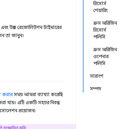
রিসোর্স
শেয়ারিং
ক্রস অরিজিন
এবং উন্নত রেজোলিউশন টাইমারের
রিসোর্স
জন তা জানুন।
পলিসি
ক্রস অরিজিন
ওপেনার
পলিসি
সারাংশ
সম্পদ
" করার
সময় আমরা ব্যাখ্যা করেছি
া যায়। এটি একটি সহচর নিবন্ধ
আইসোলেশন প্রয়োজন৷
 সংজ্ঞায়িত করি: