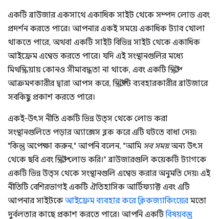
একটি ব্রাউজার একসাথে একাধিক সাইট থেকে সম্পদ লোড এবং
প্রদর্শন করতে পারে। আপনার একই সময়ে একাধিক ট্যাব খোলা
থাকতে পারে, অথবা একটি সাইট বিভিন্ন সাইট থেকে একাধিক
আইফ্রেম এম্বেড করতে পারে। যদি এই সংস্থানগুলির মধ্যে
মিথস্ক্রিয়ায় কোনও সীমাবদ্ধতা না থাকে, এবং একটি স্ক্রিপ্ট
আক্রমণকারীর দ্বারা আপস করে, স্ক্রিপ্টটি ব্যবহারকারীর ব্রাউজারে
সবকিছু প্রকাশ করতে পারে।
একই-উৎস নীতি একটি ভিন্ন উত্স থেকে লোড করা
সংস্থানগুলিতে পড়ার অ্যাক্সেস ব্লক করে এটি ঘটতে বাধা দেয়৷
"কিন্তু অপেক্ষা করুন," আপনি বলেন, "আমি
সব সময়
অন্য উৎস
থেকে ছবি এবং স্ক্রিপ্ট লোড করি।" ব্রাউজারগুলি কয়েকটি ট্যাগকে
একটি ভিন্ন উত্স থেকে সংস্থানগুলি এম্বেড করার অনুমতি দেয়৷ এই
নীতিটি বেশিরভাগই একটি ঐতিহাসিক আর্টিফ্যাক্ট এবং এটি
আপনার সাইটকে
আইফ্রেম ব্যবহার করে ক্লিকজ্যাকিংয়ের
মতো
দুর্বলতার কাছে প্রকাশ করতে পারে। আপনি একটি
বিষয়বস্তু