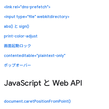
<link rel="dns-prefetch">
<input type="file" webkitdirectory>
abs() と sign()
print-color-adjust
画面起動ロック
contenteditable="plaintext-only"
ポップオーバー
JavaScript と Web API
document.caretPositionFromPoint()