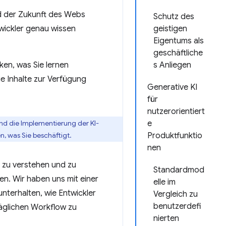
 und der Zukunft des Webs
Schutz des
twickler genau wissen
geistigen
Eigentums als
geschäftliche
ken, was Sie lernen
s Anliegen
e Inhalte zur Verfügung
Generative KI
für
nutzerorientiert
und die Implementierung der KI-
e
, was Sie beschäftigt.
Produktfunktio
nen
 zu verstehen und zu
Standardmod
en. Wir haben uns mit einer
elle im
unterhalten, wie Entwickler
Vergleich zu
benutzerdefi
 täglichen Workflow zu
nierten