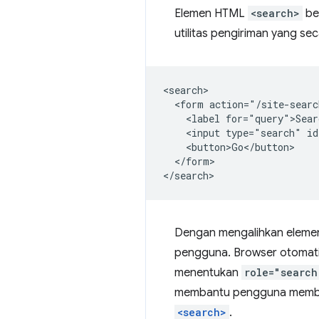
Elemen HTML
<search>
ber
utilitas pengiriman yang s
<search>

  <form action="/site-searc
    <label for="query">Sear
    <input type="search" id
    <button>Go</button>

  </form>

Dengan mengalihkan eleme
pengguna. Browser otomati
menentukan
role="search
membantu pengguna membuk
<search>
.