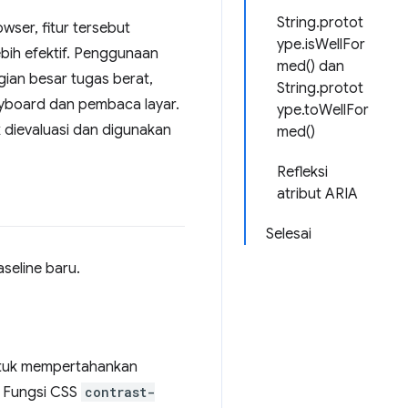
String.protot
wser, fitur tersebut
ype.isWellFor
ih efektif. Penggunaan
med() dan
ian besar tugas berat,
String.protot
eyboard dan pembaca layar.
ype.toWellFor
 dievaluasi dan digunakan
med()
Refleksi
atribut ARIA
Selesai
aseline baru.
ntuk mempertahankan
. Fungsi CSS
contrast-