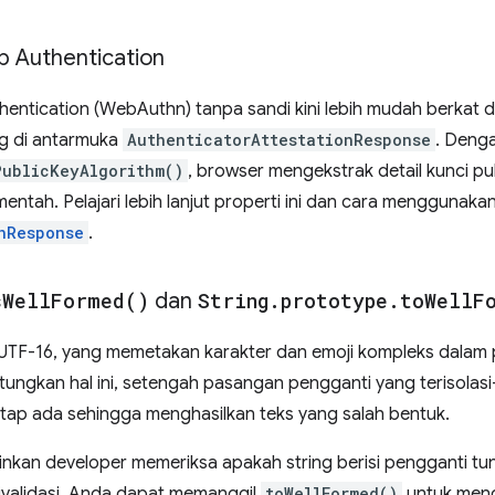
b Authentication
ntication (WebAuthn) tanpa sandi kini lebih mudah berkat d
ng di antarmuka
AuthenticatorAttestationResponse
. Deng
PublicKeyAlgorithm()
, browser mengekstrak detail kunci p
entah. Pelajari lebih lanjut properti ini dan cara menggunaka
nResponse
.
s
Well
Formed(
)
dan
String
.
prototype
.
to
Well
F
 UTF-16, yang memetakan karakter dan emoji kompleks dalam 
itungkan hal ini, setengah pasangan pengganti yang terisolas
tap ada sehingga menghasilkan teks yang salah bentuk.
kan developer memeriksa apakah string berisi pengganti tun
divalidasi, Anda dapat memanggil
toWellFormed()
untuk meng