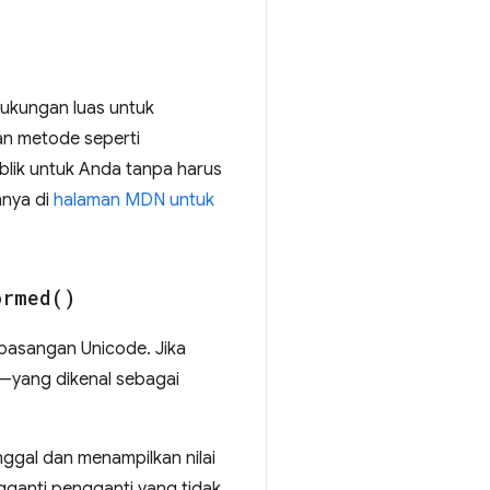
ukungan luas untuk
an metode seperti
ublik untuk Anda tanpa harus
nnya di
halaman MDN untuk
ormed(
)
pasangan Unicode. Jika
i—yang dikenal sebagai
ggal dan menampilkan nilai
ganti pengganti yang tidak