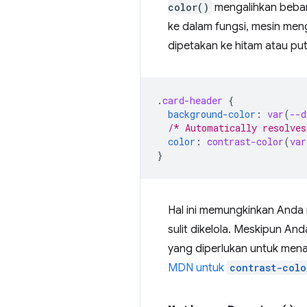
color()
mengalihkan beban
ke dalam fungsi, mesin me
dipetakan ke hitam atau pu
.
card-header
{
background-color
:
var
(
--d
/* Automatically resolves
color
:
contrast-color
(
var
}
Hal ini memungkinkan Anda 
sulit dikelola. Meskipun An
yang diperlukan untuk mena
MDN untuk
contrast-colo