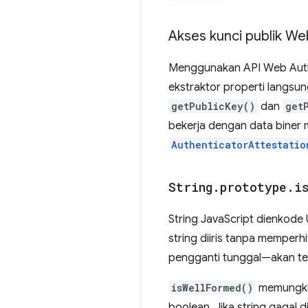
Akses kunci publik We
Menggunakan API Web Authe
ekstraktor properti langsu
getPublicKey()
dan
get
bekerja dengan data biner m
AuthenticatorAttestatio
String
.
prototype
.
i
String JavaScript dienkode
string diiris tanpa memperh
pengganti tunggal—akan te
isWellFormed()
memungkin
boolean. Jika string gagal 