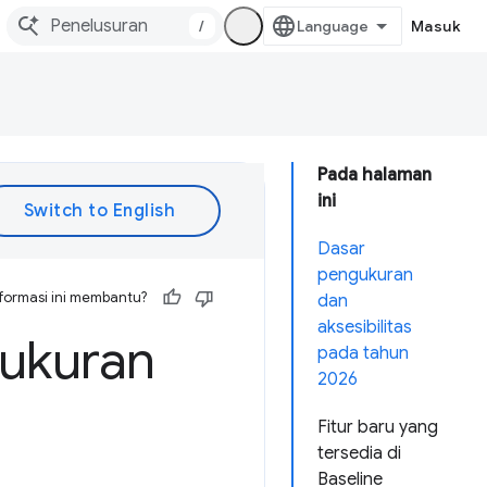
/
Masuk
Pada halaman
ini
Dasar
pengukuran
formasi ini membantu?
dan
aksesibilitas
gukuran
pada tahun
2026
Fitur baru yang
tersedia di
Baseline