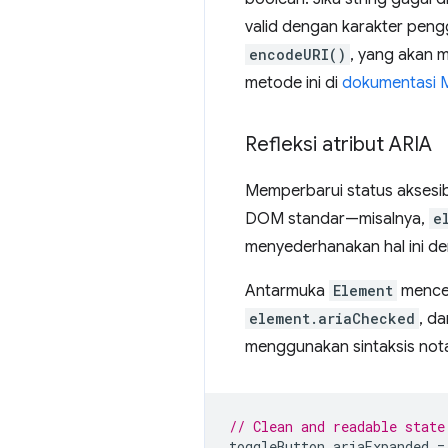
valid dengan karakter peng
encodeURI()
, yang akan 
metode ini di
dokumentasi 
Refleksi atribut ARIA
Memperbarui status aksesibi
DOM standar—misalnya,
e
menyederhanakan hal ini de
Antarmuka
Element
mencer
element.ariaChecked
, d
menggunakan sintaksis notasi
// Clean and readable state
toggleButton
.
ariaExpanded
=