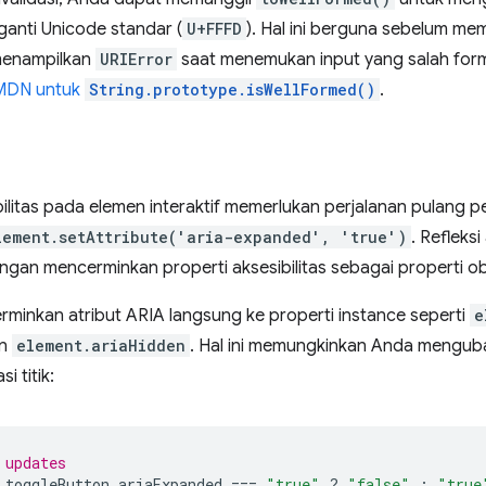
ganti Unicode standar (
U+FFFD
). Hal ini berguna sebelum mem
menampilkan
URIError
saat menemukan input yang salah format
MDN untuk
String.prototype.isWellFormed()
.
litas pada elemen interaktif memerlukan perjalanan pulang pe
lement.setAttribute('aria-expanded', 'true')
. Refleksi
ngan mencerminkan properti aksesibilitas sebagai properti ob
minkan atribut ARIA langsung ke properti instance seperti
e
an
element.ariaHidden
. Hal ini memungkinkan Anda mengubah
 titik:
 updates
toggleButton
.
ariaExpanded
===
"true"
?
"false"
:
"true