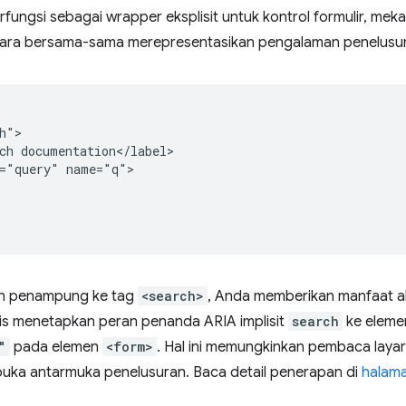
fungsi sebagai wrapper eksplisit untuk kontrol formulir, mek
ecara bersama-sama merepresentasikan pengalaman penelusura
h">

ch documentation</label>

="query" name="q">

n penampung ke tag
<search>
, Anda memberikan manfaat ak
s menetapkan peran penanda ARIA implisit
search
ke elemen
"
pada elemen
<form>
. Hal ini memungkinkan pembaca layar
a antarmuka penelusuran. Baca detail penerapan di
halam