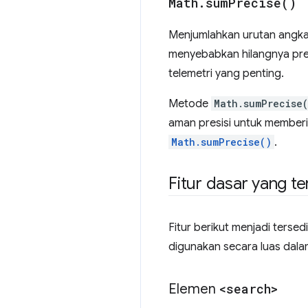
Math
.
sum
Precise(
)
Menjumlahkan urutan angka
menyebabkan hilangnya presi
telemetri yang penting.
Metode
Math.sumPrecise
aman presisi untuk memberi
Math.sumPrecise()
.
Fitur dasar yang te
Fitur berikut menjadi tersed
digunakan secara luas dal
Elemen
<search>