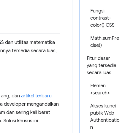
Fungsi
contrast-
color() CSS
Math.sumPre
S dan utilitas matematika
cise()
nnya tersedia secara luas,
Fitur dasar
yang tersedia
secara luas
Elemen
<search>
rang, dan
artikel terbaru
ika developer mengandalkan
Akses kunci
m dan sering kali berat
publik Web
Authenticatio
 Solusi khusus ini
n