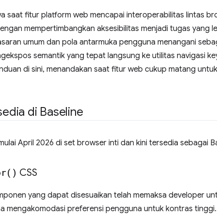
 saat fitur platform web mencapai interoperabilitas lintas bro
an mempertimbangkan aksesibilitas menjadi tugas yang leb
sasaran umum dan pola antarmuka pengguna menangani sebag
gekspos semantik yang tepat langsung ke utilitas navigasi k
duan di sini, menandakan saat fitur web cukup matang untuk
sedia di Baseline
mulai April 2026 di set browser inti dan kini tersedia sebagai B
or(
)
CSS
mponen yang dapat disesuaikan telah memaksa developer u
a mengakomodasi preferensi pengguna untuk kontras tinggi