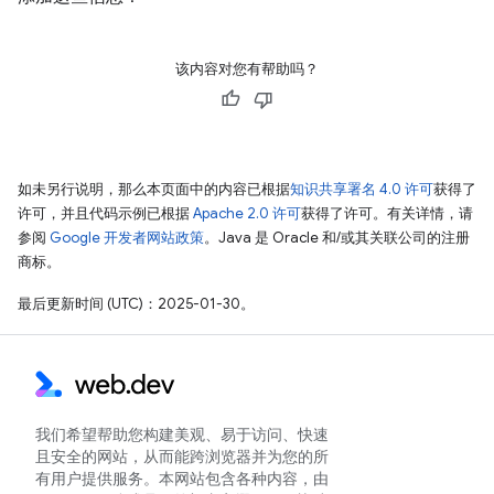
该内容对您有帮助吗？
如未另行说明，那么本页面中的内容已根据
知识共享署名 4.0 许可
获得了
许可，并且代码示例已根据
Apache 2.0 许可
获得了许可。有关详情，请
参阅
Google 开发者网站政策
。Java 是 Oracle 和/或其关联公司的注册
商标。
最后更新时间 (UTC)：2025-01-30。
我们希望帮助您构建美观、易于访问、快速
且安全的网站，从而能跨浏览器并为您的所
有用户提供服务。本网站包含各种内容，由