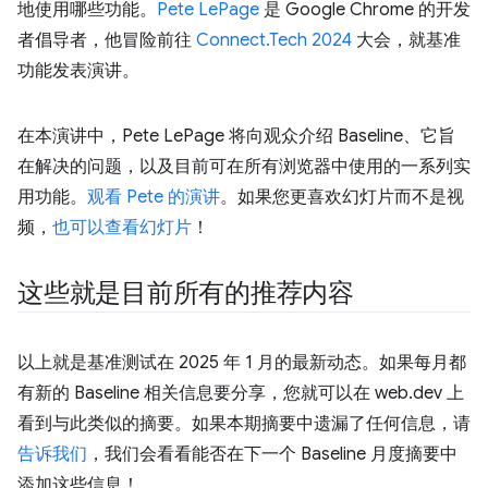
地使用哪些功能。
Pete LePage
是 Google Chrome 的开发
者倡导者，他冒险前往
Connect.Tech 2024
大会，就基准
功能发表演讲。
在本演讲中，Pete LePage 将向观众介绍 Baseline、它旨
在解决的问题，以及目前可在所有浏览器中使用的一系列实
用功能。
观看 Pete 的演讲
。如果您更喜欢幻灯片而不是视
频，
也可以查看幻灯片
！
这些就是目前所有的推荐内容
以上就是基准测试在 2025 年 1 月的最新动态。如果每月都
有新的 Baseline 相关信息要分享，您就可以在 web.dev 上
看到与此类似的摘要。如果本期摘要中遗漏了任何信息，请
告诉我们
，我们会看看能否在下一个 Baseline 月度摘要中
添加这些信息！