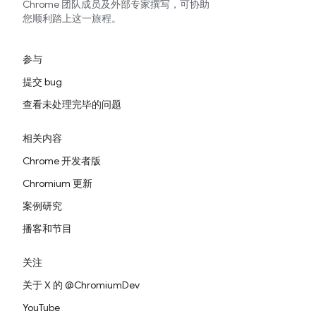
Chrome 团队成员及外部专家撰写，可协助
您顺利踏上这一旅程。
参与
提交 bug
查看未处理完毕的问题
相关内容
Chrome 开发者版
Chromium 更新
案例研究
播客和节目
关注
关于 X 的 @ChromiumDev
YouTube