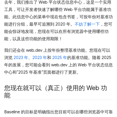
去年，我们推出了 Web 平台状态信息中心，这是一个实用
工具，可让开发者快速了解哪些 Web 平台功能属于基准功
能。此信息中心的菜单中现在包含书签，可按年份对基准功
能进行分组，最早可追溯到 2020 年。
不妨了解一下
，您可
能会惊讶地发现，您现在可以在所有浏览器中使用哪些功
能，以及这些功能的使用期限！
我们还会在 web.dev 上按年份整理基准功能。您现在可以
浏览
2023 年
、
2023 年
和
2025 年
的基准功能。随着 2025
年的发展，您可能会看到 web.dev 上的 Web 平台状态信息
中心和“2025 年基准”页面都进行了更新。
您现在就可以（真正）使用的 Web 功
能
Baseline 的目标是明确指出您目前可以在哪些浏览器中可靠