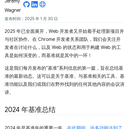
发布时间：2025 年 1 月 30 日
2025 年已全面展开，Web 开发者又开始着手处理新项目并
与社区协作。在 Chrome 开发者关系团队，我们会关注开
发者在讨论什么，以及 Web 的状态和用于构建 Web 的工
具是如何演变的，而基准就是其中的一环！
这是我们每月发布的“基准”系列信息的第一篇，旨在总结基
准的最新动态。这可以是关于基准、与基准相关的工具、基
准功能以及我们或我们在野外找到的任何其他内容的会议演
讲。
2024 年基准总结
2024 年是基准年的重要一年。
在此期间，许多功能达到了