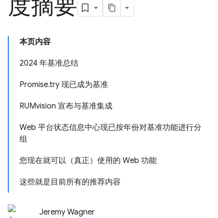
度摘要
本页内容
2024 年基准总结
Promise.try 现已成为基准
RUMvision 宣布与基准集成
Web 平台状态信息中心现已按年份对基准功能进行分
组
您现在就可以（真正）使用的 Web 功能
这些就是目前所有的推荐内容
Jeremy Wagner