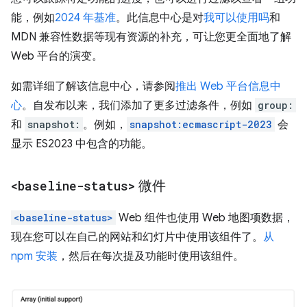
能，例如
2024 年基准
。此信息中心是对
我可以使用吗
和
MDN 兼容性数据等现有资源的补充，可让您更全面地了解
Web 平台的演变。
如需详细了解该信息中心，请参阅
推出 Web 平台信息中
心
。自发布以来，我们添加了更多过滤条件，例如
group:
和
snapshot:
。例如，
snapshot:ecmascript-2023
会
显示 ES2023 中包含的功能。
<baseline-status>
微件
<baseline-status>
Web 组件也使用 Web 地图项数据，
现在您可以在自己的网站和幻灯片中使用该组件了。
从
npm 安装
，然后在每次提及功能时使用该组件。