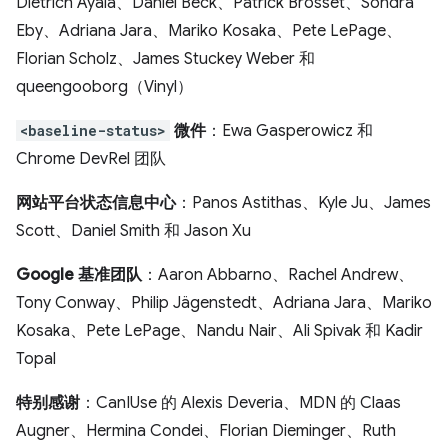
Dietrich Ayala、Daniel Beck、Patrick Brosset、Sondra
Eby、Adriana Jara、Mariko Kosaka、Pete LePage、
Florian Scholz、James Stuckey Weber 和
queengooborg（Vinyl）
<baseline-status>
微件
：Ewa Gasperowicz 和
Chrome DevRel 团队
网站平台状态信息中心
：Panos Astithas、Kyle Ju、James
Scott、Daniel Smith 和 Jason Xu
Google 基准团队
：Aaron Abbarno、Rachel Andrew、
Tony Conway、Philip Jägenstedt、Adriana Jara、Mariko
Kosaka、Pete LePage、Nandu Nair、Ali Spivak 和 Kadir
Topal
特别感谢
：CanIUse 的 Alexis Deveria、MDN 的 Claas
Augner、Hermina Condei、Florian Dieminger、Ruth