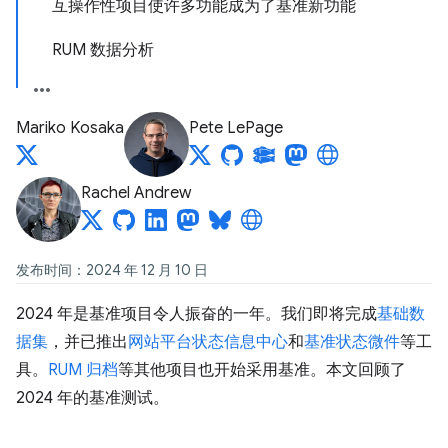
互操作性项目使许多功能成为了基准新功能
RUM 数据分析
Mariko Kosaka
Pete LePage
Rachel Andrew
发布时间：2024 年 12 月 10 日
2024 年是基准项目令人振奋的一年。我们即将完成
基础数
据集
，并已推出
网站平台状态信息中心
和
基准状态微件
等工
具。
RUM 归档
等其他项目也开始采用基准。本文回顾了
2024 年的基准测试。