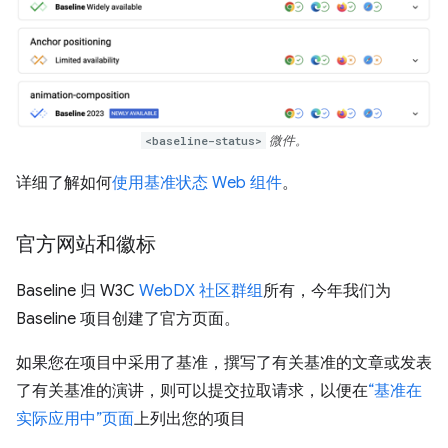
<baseline-status>
微件。
详细了解如何
使用基准状态 Web 组件
。
官方网站和徽标
Baseline 归 W3C
WebDX 社区群组
所有，今年我们为
Baseline 项目创建了官方页面。
如果您在项目中采用了基准，撰写了有关基准的文章或发表
了有关基准的演讲，则可以提交拉取请求，以便在
“基准在
实际应用中”页面
上列出您的项目