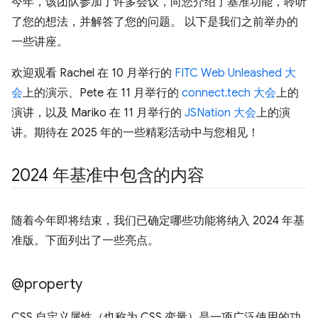
今年，该团队参加了许多会议，向您介绍了基准功能，聆听
了您的想法，并解答了您的问题。 以下是我们之前举办的
一些讲座。
欢迎观看 Rachel 在 10 月举行的
FITC Web Unleashed 大
会
上的演示、Pete 在 11 月举行的
connect.tech 大会
上的
演讲，以及 Mariko 在 11 月举行的
JSNation 大会
上的演
讲。期待在 2025 年的一些精彩活动中与您相见！
2024 年基准中包含的内容
随着今年即将结束，我们已确定哪些功能将纳入 2024 年基
准版。下面列出了一些亮点。
@property
CSS 自定义属性（也称为 CSS 变量）是一项广泛使用的功