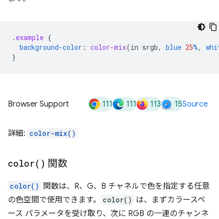
.
example
{
background-color
:
color-mix
(
in
srgb
,
blue
25
%
,
whi
}
111
111
113
15
Browser Support
Source
詳細:
color-mix()
color(
)
関数
color()
関数は、R、G、B チャネルで色を指定する任意
の色空間で使用できます。
color()
は、まずカラースペ
ース パラメータを受け取り、次に RGB の一連のチャンネ