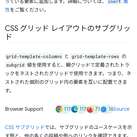
っている要素に追加します。詳細については、
inert
属
性
をご覧ください。
CSS グリッド レイアウトのサブグリッ
ド
grid-template-columns
と
grid-template-rows
の
subgrid
値を使用すると、親グリッドで定義されたトラ
ックをネストされたグリッドで使用できます。つまり、ネ
ストされた個別のグリッド内の要素を互いに配置できま
す。
117
117
71
16
Browser Support
Source
CSS サブグリッド
では、サブグリッドのユースケースを示
す例と、他の多くの投稿や例へのリンクを確認できます。