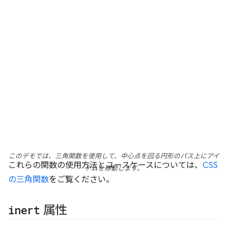
このデモでは、三角関数を使用して、中心点を回る円形のパス上にアイ
これらの関数の使用方法とユースケースについては、
CSS
テムを移動します。
の三角関数
をご覧ください。
inert
属性