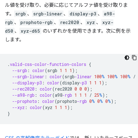
ル値を受け取り、必要に応じてアルファ値を受け取りま
す。
srgb
、
srgb-linear
、
display-p3
、
a98-
rgb
、
prophoto-rgb
、
rec2020
、
xyz
、
xyz-
d50
、
xyz-d65
のいずれかを使用できます。次に例を示
します。
.
valid-css-color-function-colors
{
--srgb
:
color
(
srgb
1
1
1
);
--srgb-linear
:
color
(
srgb
-linear
100
%
100
%
100
%
/
--display-p3
:
color
(
display
-p3
1
1
1
);
--rec2020
:
color
(
rec2020
0
0
0
);
--a98-rgb
:
color
(
a98
-rgb
1
1
1
/
25
%
);
--prophoto
:
color
(
prophoto
-rgb
0
%
0
%
0
%
);
--xyz
:
color
(
xyz
1
1
1
);
}