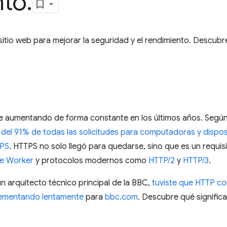
nto
.
itio web para mejorar la seguridad y el rendimiento. Descubr
e aumentando de forma constante en los últimos años. Segú
 del 91% de todas las solicitudes para computadoras y disposi
TPS
. HTTPS no solo llegó para quedarse, sino que es un requis
ce Worker
y protocolos modernos como
HTTP/2
y
HTTP/3
.
un arquitecto técnico principal de la BBC,
tuviste que HTTP c
plementando lentamente
para
bbc.com
. Descubre qué signific