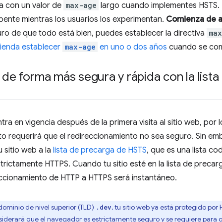
ta con un valor de
max-age
largo cuando implementes HSTS. P
pente mientras los usuarios los experimentan.
Comienza de a
o de que todo está bien, puedes establecer la directiva
max
ienda establecer
max-age
en uno o dos años
cuando se comp
o de forma más segura y rápida con la list
tra en vigencia después de la primera visita al sitio web, por
Esto requerirá que el redireccionamiento no sea seguro. Sin 
 sitio web a la
lista de precarga de HSTS
, que es una lista co
ictamente HTTPS. Cuando tu sitio esté en la lista de precarga
reccionamiento de HTTP a HTTPS será instantáneo.
dominio de nivel superior (TLD)
, tu sitio web ya está protegido por
.dev
nsiderará que el navegador es estrictamente seguro y se requiere para 