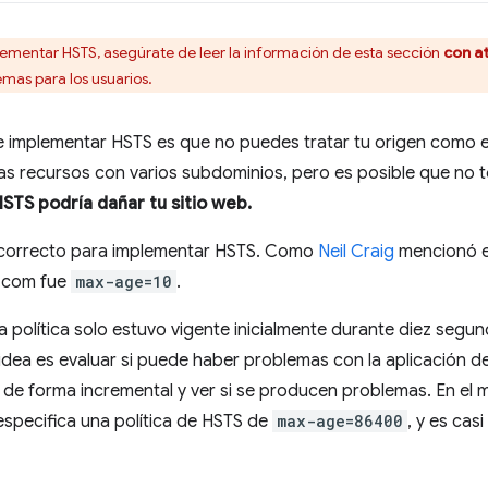
lementar HSTS, asegúrate de leer la información de esta sección
con a
mas para los usuarios.
 de implementar HSTS es que no puedes tratar tu origen como 
 recursos con varios subdominios, pero es posible que no t
TS podría dañar tu sitio web.
correcto para implementar HSTS. Como
Neil Craig
mencionó en 
c.com fue
max-age=10
.
la política solo estuvo vigente inicialmente durante diez seg
idea es evaluar si puede haber problemas con la aplicación d
a de forma incremental y ver si se producen problemas. En e
specifica una política de HSTS de
max-age=86400
, y es ca