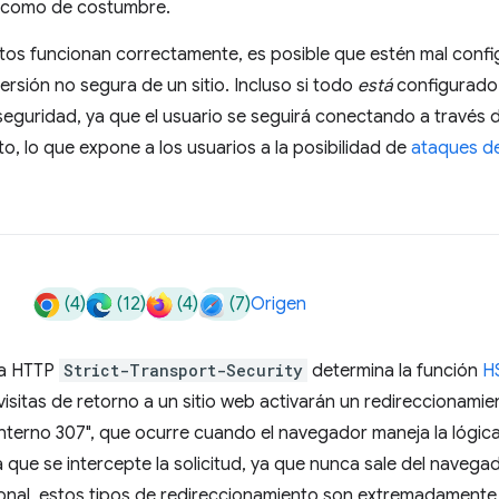
a como de costumbre.
entos funcionan correctamente, es posible que estén mal con
ersión no segura de un sitio. Incluso si todo
está
configurado 
seguridad, ya que el usuario se seguirá conectando a través
o, lo que expone a los usuarios a la posibilidad de
ataques de
(4)
(12)
(4)
(7)
Origen
ta HTTP
Strict-Transport-Security
determina la función
H
 visitas de retorno a un sitio web activarán un redireccionami
nterno 307", que ocurre cuando el navegador maneja la lógic
ta que se intercepte la solicitud, ya que nunca sale del navegad
onal, estos tipos de redireccionamiento son extremadamente 