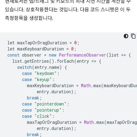
현재로서는 탭/드래그 및 키보드의 최대 지연 시간을 계산할 수
있습니다. 상호작용한다는 것입니다. 다음 코드 스니펫은 이 두
측정항목을 생성합니다.
let maxTapOrDragDuration 
=
0
;
let maxKeyboardDuration 
=
0
;
const
 observer 
=
new
PerformanceObserver
(
list 
=>
{
  list
.
getEntries
().
forEach
(
entry 
=>
{
switch
(
entry
.
name
)
{
case
"keydown"
:
case
"keyup"
:
        maxKeyboardDuration 
=
Math
.
max
(
maxKeyboardDu
            entry
.
duration
);
break
;
case
"pointerdown"
:
case
"pointerup"
:
case
"click"
:
        maxTapOrDragDuration 
=
Math
.
max
(
maxTapOrDrag
            entry
.
duration
);
break
;