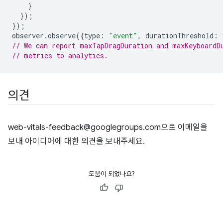
}
});
});
observer
.
observe
({
type
:
"event"
,
 durationThreshold
:
// We can report maxTapDragDuration and maxKeyboardD
// metrics to analytics.
의견
web-vitals-feedback@googlegroups.com으로 이메일을
보내 아이디어에 대한 의견을 보내주세요.
도움이 되었나요?