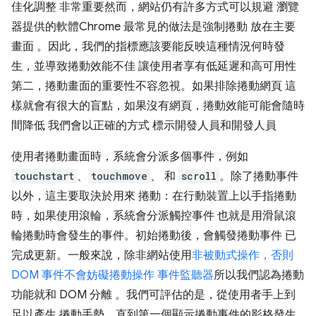
佳化調整 非常重要然而，網站仍有許多方式可以規避 瀏覽
器提供的軟體Chrome 最常見的做法是強制捲動 放在主要
畫面 。因此，我們的指標應該要能反映這種情況何時發
生，並導致捲動效能不佳 讓使用者享有低延遲和高可用性
第二，捲動畫面的重要性不容忽視。如果排除捲動網頁 這
樣就會有很大的盲點，如果沒有網頁，捲動效能可能會隨時
間降低 我們會以正確的方式 標示開發人員和開發人員
使用者捲動畫面時，系統會分派多個事件，例如
touchstart
、
touchmove
、 和
scroll
。除了捲動事件
以外，這主要取決於用來 捲動：在行動裝置上以手指捲動
時，如果使用滾輪，系統會分派觸控事件 也就是用滑鼠滾
輪捲動時會發生的事件。初始捲動後，會觸發捲動事件 已
完成更新。一般來說，除非網站使用
非被動式操作，否則
DOM 事件不會妨礙捲動操作 事件監聽器
所以我們認為捲動
功能就和 DOM 分離 。我們可評估的是，從使用者手上到
足以產生 捲動手勢，直到第一個顯示捲動事件的影格發生