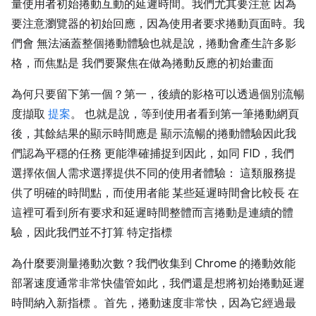
量使用者初始捲動互動的延遲時間。我們尤其要注意 因為
要注意瀏覽器的初始回應，因為使用者要求捲動頁面時。我
們會 無法涵蓋整個捲動體驗也就是說，捲動會產生許多影
格，而焦點是 我們要聚焦在做為捲動反應的初始畫面
為何只要留下第一個？第一，後續的影格可以透過個別流暢
度擷取
提案
。 也就是說，等到使用者看到第一筆捲動網頁
後，其餘結果的顯示時間應是 顯示流暢的捲動體驗因此我
們認為平穩的任務 更能準確捕捉到因此，如同 FID，我們
選擇依個人需求選擇提供不同的使用者體驗： 這類服務提
供了明確的時間點，而使用者能 某些延遲時間會比較長 在
這裡可看到所有要求和延遲時間整體而言捲動是連續的體
驗，因此我們並不打算 特定指標
為什麼要測量捲動次數？我們收集到 Chrome 的捲動效能
部署速度通常非常快儘管如此，我們還是想將初始捲動延遲
時間納入新指標 。首先，捲動速度非常快，因為它經過最