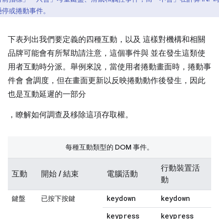
懸停或捲動事件。
下表列出我們要定義的四種互動，以及 這樣對機構和相關
品牌可能會有所幫助請注意，這個事件與 並在發生這類使
用者互動時分派。舉例來說，當使用者捲動畫面時，捲動事
件會 會調度，但在畫面更新以反映捲動動作後發生，因此
也是互動延遲的一部分
，瞭解如何調查及移除這項存取權。
每種互動類型的 DOM 事件。
行動裝置活
互動
開始 / 結束
電腦活動
動
keydown
keydown
鍵盤
已按下按鍵
keypress
keypress