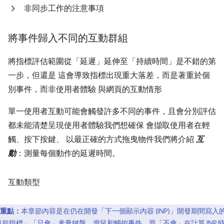
非同步工作的注意事項
將事件歸入不同的互動群組
將指標評估範圍從「延遲」
延伸至「持續時間」
是不錯的第
一步，但還是 這會導致指標出現重大落差，而是著重於個
別事件，而非使用者體驗 與網頁的互動情形
單一使用者互動可能會觸發許多不同的事件，且會分別評估
都未能清楚呈現使用者體驗我們想確保 會擷取使用者在輕
觸、按下按鍵、 以最正確的方式拖曳物件我們將介紹
互
動
：測量每個動作的延遲時間。
互動類型
重點：
本章節內容是在仍在開發「下一個顯示內容 (INP)」開發期間寫入
目前指標」
「只會」
考量鍵盤、滑鼠和觸控事件，而「不會」
在計算 INP 