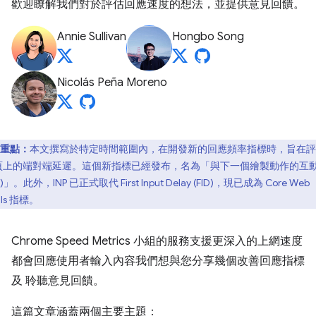
歡迎瞭解我們對於評估回應速度的想法，並提供意見回饋。
Annie Sullivan
Hongbo Song
Nicolás Peña Moreno
重點：
本文撰寫於特定時間範圍內，在開發新的回應頻率指標時，旨在評
頁上的端對端延遲。這個新指標已經發布，名為「與下一個繪製動作的互
P)」
。此外，INP 已正式取代 First Input Delay (FID)，現已成為 Core Web
als 指標。
Chrome Speed Metrics 小組的服務支援更深入的上網速度
都會回應使用者輸入內容我們想與您分享幾個改善回應指標
及 聆聽意見回饋。
這篇文章涵蓋兩個主要主題：