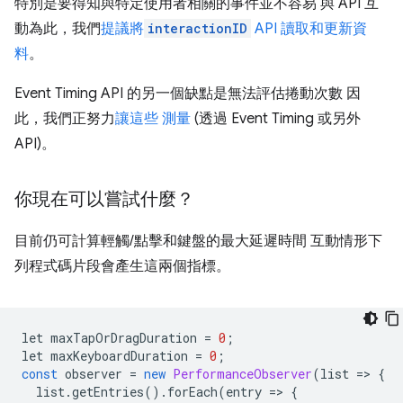
特別是要得知與特定使用者相關的事件並不容易 與 API 互
動為此，我們
提議將
interactionID
API 讀取和更新資
料
。
Event Timing API 的另一個缺點是無法評估捲動次數 因
此，我們正努力
讓這些 測量
(透過 Event Timing 或另外
API)。
你現在可以嘗試什麼？
目前仍可計算輕觸/點擊和鍵盤的最大延遲時間 互動情形下
列程式碼片段會產生這兩個指標。
let maxTapOrDragDuration 
=
0
;
let maxKeyboardDuration 
=
0
;
const
 observer 
=
new
PerformanceObserver
(
list 
=>
{
  list
.
getEntries
().
forEach
(
entry 
=>
{