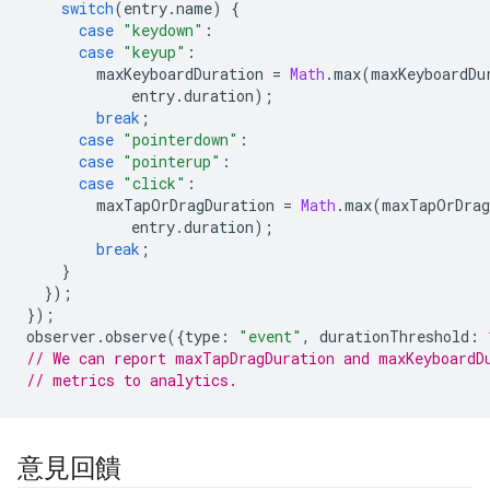
switch
(
entry
.
name
)
{
case
"keydown"
:
case
"keyup"
:
        maxKeyboardDuration 
=
Math
.
max
(
maxKeyboardDu
            entry
.
duration
);
break
;
case
"pointerdown"
:
case
"pointerup"
:
case
"click"
:
        maxTapOrDragDuration 
=
Math
.
max
(
maxTapOrDrag
            entry
.
duration
);
break
;
}
});
});
observer
.
observe
({
type
:
"event"
,
 durationThreshold
:
// We can report maxTapDragDuration and maxKeyboardD
// metrics to analytics.
意見回饋