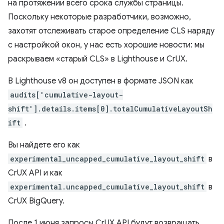
на протяжении всего срока службы страницы.
Поскольку некоторые разработчики, возможно,
захотят отслеживать старое определение CLS наряду
с настройкой окон, у нас есть хорошие новости: мы
раскрываем «старый CLS» в Lighthouse и CrUX.
В Lighthouse v8 он доступен в формате JSON как
audits['cumulative-layout-
shift'].details.items[0].totalCumulativeLayoutSh
ift
.
Вы найдете его как
experimental_uncapped_cumulative_layout_shift
в
CrUX API и как
experimental.uncapped_cumulative_layout_shift
в
CrUX BigQuery.
После 1 июня запросы CrUX API будут возвращать