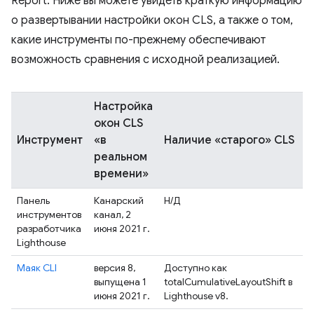
Report. Ниже вы можете увидеть краткую информацию
о развертывании настройки окон CLS, а также о том,
какие инструменты по-прежнему обеспечивают
возможность сравнения с исходной реализацией.
Настройка
окон CLS
Инструмент
«в
Наличие «старого» CLS
реальном
времени»
Панель
Канарский
Н/Д
инструментов
канал, 2
разработчика
июня 2021 г.
Lighthouse
Маяк CLI
версия 8,
Доступно как
выпущена 1
totalCumulativeLayoutShift в
июня 2021 г.
Lighthouse v8.