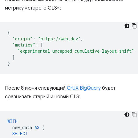
метрику «старого CLS»:
{
"origin"
:
"https://web.dev"
,
"metrics"
:
[
"experimental_uncapped_cumulative_layout_shift"
]
}
После 8 июня следующий
CrUX BigQuery
будет
сравнивать старый и новый CLS:
WITH
new_data
AS
(
SELECT