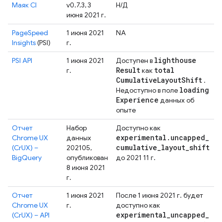
Маяк CI
v0.7.3, 3
Н/Д
июня 2021 г.
PageSpeed ​​
1 июня 2021
NA
Insights
(PSI)
г.
lighthouse
PSI API
1 июня 2021
Доступен в
Result
total
г.
как
Cumulative
Layout
Shift
.
loading
Недоступно в поле
Experience
данных об
опыте
Отчет
Набор
Доступно как
experimental
.
uncapped
_
Chrome UX
данных
cumulative
_
layout
_
shift
(CrUX) –
202105,
BigQuery
опубликован
до 2021 11 г.
8 июня 2021
г.
Отчет
1 июня 2021
После 1 июня 2021 г. будет
Chrome UX
г.
доступно как
experimental
_
uncapped
_
(CrUX) – API