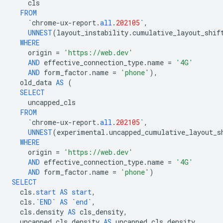
cls
FROM
`
chrome
-
ux
-
report
.
all
.
202105
`
,
UNNEST
(
layout_instability
.
cumulative_layout_shif
WHERE
origin
=
'https://web.dev'
AND
effective_connection_type
.
name
=
'4G'
AND
form_factor
.
name
=
'phone'
),
old_data
AS
(
SELECT
uncapped_cls
FROM
`
chrome
-
ux
-
report
.
all
.
202105
`
,
UNNEST
(
experimental
.
uncapped_cumulative_layout_s
WHERE
origin
=
'https://web.dev'
AND
effective_connection_type
.
name
=
'4G'
AND
form_factor
.
name
=
'phone'
)
SELECT
cls
.
start
AS
start
,
cls
.
`
END
`
AS
`
end
`
,
cls
.
density
AS
cls_density
,
uncapped_cls
.
density
AS
uncapped_cls_density