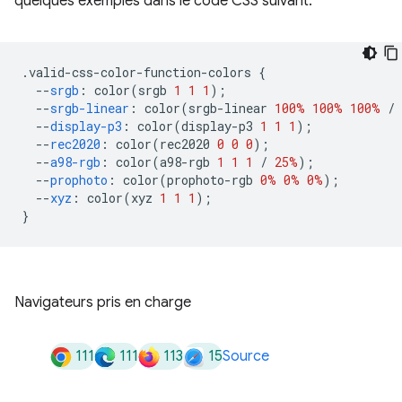
quelques exemples dans le code CSS suivant:
.
valid-css-color-function-colors 
{
--
srgb
:
 color
(
srgb 
1
1
1
);
--
srgb-linear
:
 color
(
srgb-linear 
100%
100%
100%
/
--
display-p3
:
 color
(
display-p3 
1
1
1
);
--
rec2020
:
 color
(
rec2020 
0
0
0
);
--
a98-rgb
:
 color
(
a98-rgb 
1
1
1
/
25%
);
--
prophoto
:
 color
(
prophoto-rgb 
0%
0%
0%
);
--
xyz
:
 color
(
xyz 
1
1
1
);
}
Navigateurs pris en charge
111
111
113
15
Source