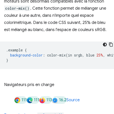
moteurs sont désormais compatibles avec la fonction
color-mix()
. Cette fonction permet de mélanger une
couleur à une autre, dans n'importe quel espace
colorimétrique. Dans le code CSS suivant, 25% de bleu
est mélangé au blanc, dans l'espace de couleurs sRGB.
.
example 
{
background-color
:
 color-mix
(
in srgb
,
 blue 
25%
,
 whi
}
Navigateurs pris en charge
111
111
113
16.2
Source