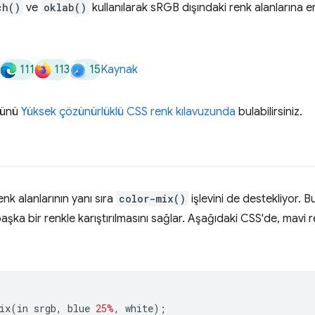
ch()
ve
oklab()
kullanılarak sRGB dışındaki renk alanlarına er
111
113
15
Kaynak
ümünü
Yüksek çözünürlüklü CSS renk kılavuzunda
bulabilirsiniz.
nk alanlarının yanı sıra
color-mix()
işlevini de destekliyor. B
aşka bir renkle karıştırılmasını sağlar. Aşağıdaki CSS'de, mavi 
ix
(
in srgb
,
 blue 
25%
,
 white
);