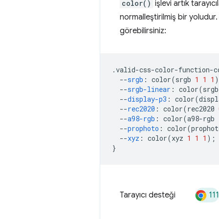
color()
işlevi artık tarayı
normalleştirilmiş bir yolud
görebilirsiniz:
.
valid-css-color-function-c
--
srgb
:
 color
(
srgb 
1
1
1
)
--
srgb-linear
:
 color
(
srgb
--
display-p3
:
 color
(
displ
--
rec2020
:
 color
(
rec2020 
--
a98-rgb
:
 color
(
a98-rgb 
--
prophoto
:
 color
(
prophot
--
xyz
:
 color
(
xyz 
1
1
1
);
}
111
Tarayıcı desteği