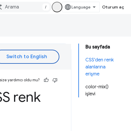
/
Oturum aç
Bu sayfada
CSS'den renk
alanlarına
erişme
size yardımcı oldu mu?
color-mix()
SS renk
işlevi