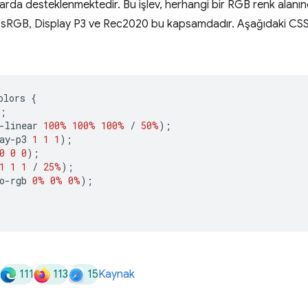
cılarda desteklenmektedir. Bu işlev, herhangi bir RGB renk alanı
ur. sRGB, Display P3 ve Rec2020 bu kapsamdadır. Aşağıdaki CSS
olors 
{
;
-linear 
100%
100%
100%
/
50%
);
ay-p3 
1
1
1
);
0
0
0
);
1
1
1
/
25%
);
o-rgb 
0%
0%
0%
);
111
113
15
Kaynak