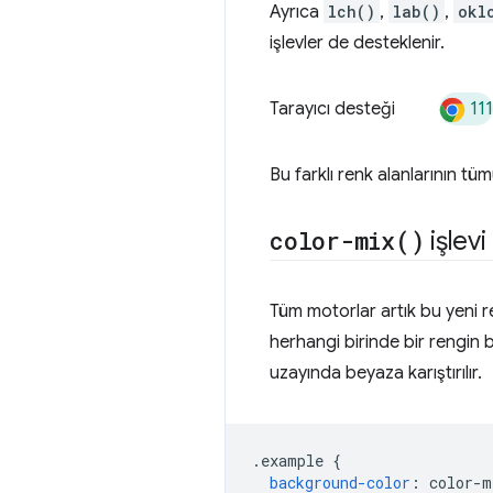
Ayrıca
lch()
,
lab()
,
okl
işlevler de desteklenir.
111
Tarayıcı desteği
Bu farklı renk alanlarının t
color-mix(
)
işlevi
Tüm motorlar artık bu yeni re
herhangi birinde bir rengin b
uzayında beyaza karıştırılır.
.
example 
{
background-color
:
 color-m