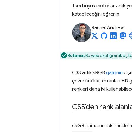
Tüm büyük motorlar artık yeni 
katabileceğini öğrenin.
Rachel Andrew
Kutlama:
Bu web özelliği artık üç b
CSS artık sRGB
gamının
dışı
çözünürlüklü) ekranları HD g
renkleri daha iyi kullanabilece
CSS'den renk alanl
sRGB gamutundaki renklere