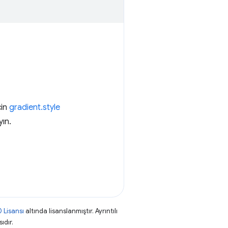
çin
gradient.style
yın.
 Lisansı
altında lisanslanmıştır. Ayrıntılı
ıdır.