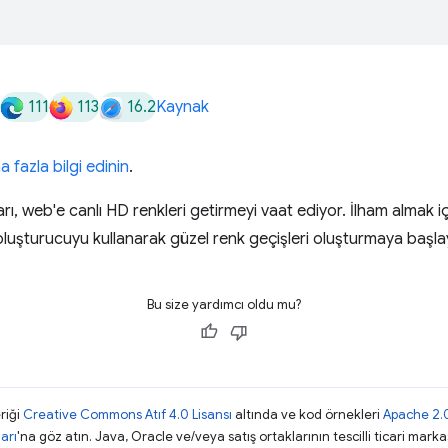
111
113
16.2
Kaynak
 fazla bilgi edinin
.
ları, web'e canlı HD renkleri getirmeyi vaat ediyor. İlham almak i
luşturucuyu kullanarak güzel renk geçişleri oluşturmaya başla
Bu size yardımcı oldu mu?
riği
Creative Commons Atıf 4.0 Lisansı
altında ve kod örnekleri
Apache 2.0
arı
'na göz atın. Java, Oracle ve/veya satış ortaklarının tescilli ticari markas