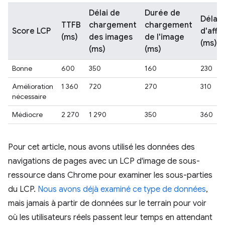
Délai de
Durée de
Délai
TTFB
chargement
chargement
Score LCP
d'affi
(ms)
des images
de l'image
(ms)
(ms)
(ms)
Bonne
600
350
160
230
Amélioration
1 360
720
270
310
nécessaire
Médiocre
2 270
1 290
350
360
Pour cet article, nous avons utilisé les données des
navigations de pages avec un LCP d'image de sous-
ressource dans Chrome pour examiner les sous-parties
du LCP.
Nous avons déjà examiné ce type de données
,
mais jamais à partir de données sur le terrain pour voir
où les utilisateurs réels passent leur temps en attendant