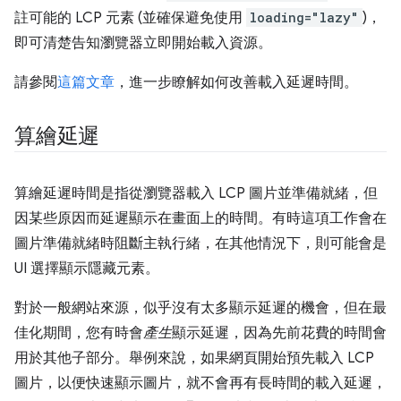
註可能的 LCP 元素 (並確保避免使用
loading="lazy"
)，
即可清楚告知瀏覽器立即開始載入資源。
請參閱
這篇文章
，進一步瞭解如何改善載入延遲時間。
算繪延遲
算繪延遲時間是指從瀏覽器載入 LCP 圖片並準備就緒，但
因某些原因而延遲顯示在畫面上的時間。有時這項工作會在
圖片準備就緒時阻斷主執行緒，在其他情況下，則可能會是
UI 選擇顯示隱藏元素。
對於一般網站來源，似乎沒有太多顯示延遲的機會，但在最
佳化期間，您有時會
產生
顯示延遲，因為先前花費的時間會
用於其他子部分。舉例來說，如果網頁開始預先載入 LCP
圖片，以便快速顯示圖片，就不會再有長時間的載入延遲，