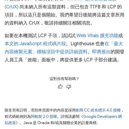
(CrUX)
尚未納入所有這類資料，但已包含 TTFB 和 LCP 的
項目，所以這只是個開始。我們希望日後能將這篇文章所用
的資料納入 CrUX，敬請持續關注相關消息。
如要在本機測試 LCP 子項，請試試
Web Vitals 擴充功能
或
本文的 JavaScript 程式碼片段
。Lighthouse 也會
在「最大
內容繪製元素」稽核項目中提供詳細資料
。
即將推出
的開發
人員工具「效能」面板中，將提供更多 LCP 子部分建議。
這對你有幫助嗎？
除非另有註明，否則本頁面中的內容是採用
創用 CC 姓名標示 4.0 授權
，
程式碼範例則為
阿帕契 2.0 授權
。詳情請參閱《
Google Developers 網
站政策
》。Java 是 Oracle 和/或其關聯企業的註冊商標。