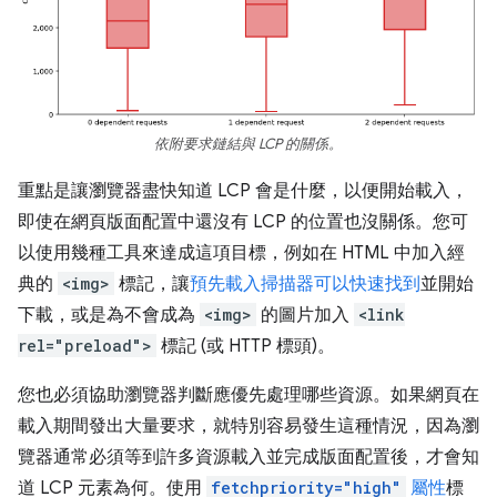
依附要求鏈結與 LCP 的關係。
重點是讓瀏覽器盡快知道 LCP 會是什麼，以便開始載入，
即使在網頁版面配置中還沒有 LCP 的位置也沒關係。您可
以使用幾種工具來達成這項目標，例如在 HTML 中加入經
典的
<img>
標記，讓
預先載入掃描器可以快速找到
並開始
下載，或是為不會成為
<img>
的圖片加入
<link
rel="preload">
標記 (或 HTTP 標頭)。
您也必須協助瀏覽器判斷應優先處理哪些資源。如果網頁在
載入期間發出大量要求，就特別容易發生這種情況，因為瀏
覽器通常必須等到許多資源載入並完成版面配置後，才會知
道 LCP 元素為何。使用
fetchpriority="high"
屬性
標