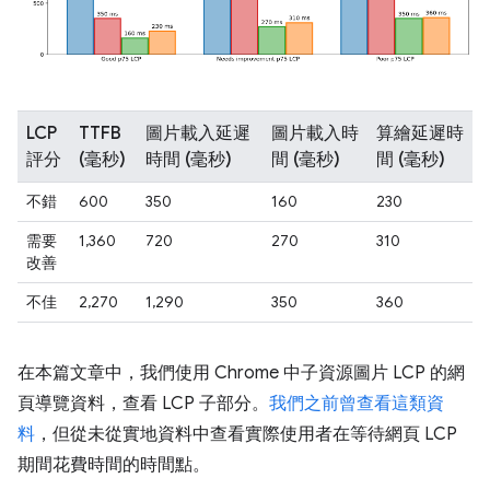
LCP
TTFB
圖片載入延遲
圖片載入時
算繪延遲時
評分
(毫秒)
時間 (毫秒)
間 (毫秒)
間 (毫秒)
不錯
600
350
160
230
需要
1,360
720
270
310
改善
不佳
2,270
1,290
350
360
在本篇文章中，我們使用 Chrome 中子資源圖片 LCP 的網
頁導覽資料，查看 LCP 子部分。
我們之前曾查看這類資
料
，但從未從實地資料中查看實際使用者在等待網頁 LCP
期間花費時間的時間點。