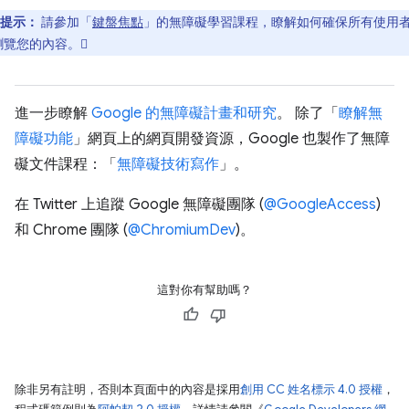
提示：
請參加「
鍵盤焦點
」的無障礙學習課程，瞭解如何確保所有使用
瀏覽您的內容。
進一步瞭解
Google 的無障礙計畫和研究
。 除了「
瞭解無
障礙功能
」網頁上的網頁開發資源，Google 也製作了無障
礙文件課程：「
無障礙技術寫作
」。
在 Twitter 上追蹤 Google 無障礙團隊 (
@GoogleAccess
)
和 Chrome 團隊 (
@ChromiumDev
)。
這對你有幫助嗎？
除非另有註明，否則本頁面中的內容是採用
創用 CC 姓名標示 4.0 授權
，