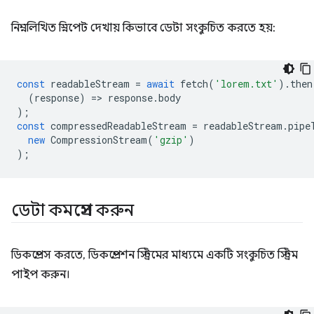
নিম্নলিখিত স্নিপেট দেখায় কিভাবে ডেটা সংকুচিত করতে হয়:
const
readableStream
=
await
fetch
(
'lorem.txt'
).
then
(
response
)
=
>
response
.
body
);
const
compressedReadableStream
=
readableStream
.
pipe
new
CompressionStream
(
'gzip'
)
);
ডেটা কমপ্রেস করুন
ডিকম্প্রেস করতে, ডিকম্প্রেশন স্ট্রিমের মাধ্যমে একটি সংকুচিত স্ট্রিম
পাইপ করুন।