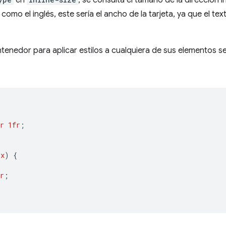
 como el inglés, este sería el ancho de la tarjeta, ya que el te
tenedor para aplicar estilos a cualquiera de sus elementos 
r
1fr
;
px
)
{
r
;