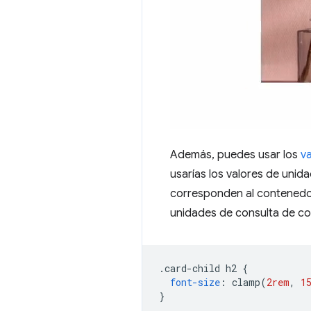
Además, puedes usar los
v
usarías los valores de unid
corresponden al contenedor 
unidades de consulta de co
.
card-child h2 
{
font-size
:
 clamp
(
2rem
,
1
}