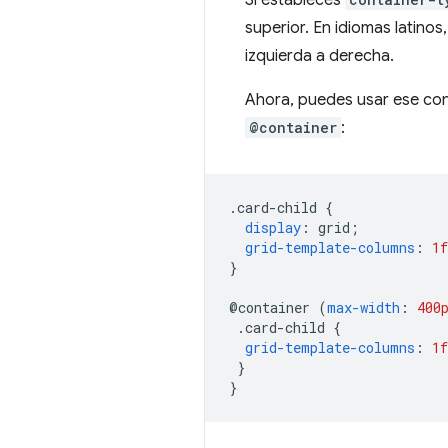
superior. En idiomas latinos,
izquierda a derecha.
Ahora, puedes usar ese con
@container
:
.
card-child 
{
display
:
 grid
;
grid-template-columns
:
1f
}
@
container 
(
max-width
:
400
.
card-child 
{
grid-template-columns
:
1f
}
}