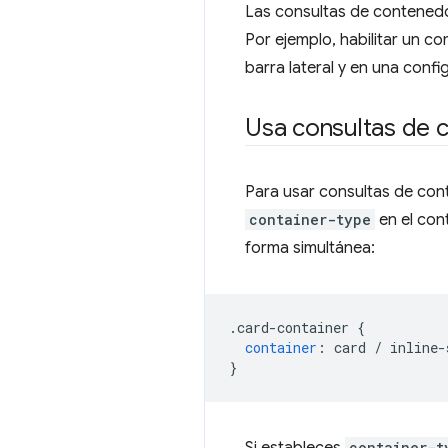
Las consultas de contenedor
Por ejemplo, habilitar un 
barra lateral y en una conf
Usa consultas de 
Para usar consultas de cont
container-type
en el con
forma simultánea:
.
card-container 
{
container
:
 card 
/
 inline-
}
Si estableces
container-t