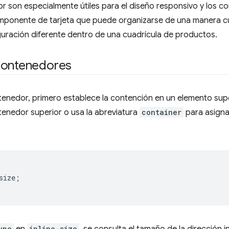
 son especialmente útiles para el diseño responsivo y los co
componente de tarjeta que puede organizarse de una manera 
iguración diferente dentro de una cuadrícula de productos.
contenedores
enedor, primero establece la contención en un elemento super
tenedor superior o usa la abreviatura
container
para asigna
size
;
ype
en
inline-size
, se consulta el tamaño de la dirección 