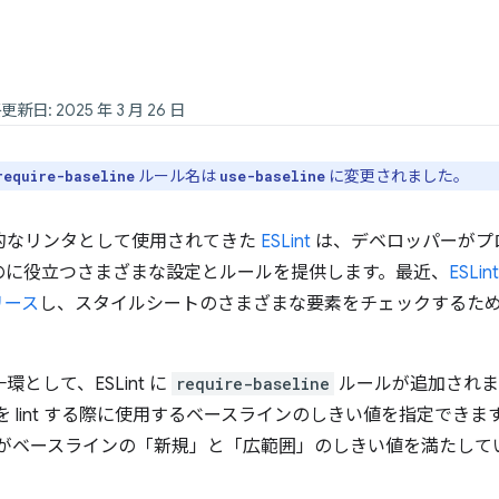
更新日: 2025 年 3 月 26 日
ルール名は
に変更されました。
require-baseline
use-baseline
の優先的なリンタとして使用されてきた
ESLint
は、デベロッパーがプロジェ
のに役立つさまざまな設定とルールを提供します。最近、
ESLi
リース
し、スタイルシートのさまざまな要素をチェックするた
環として、ESLint に
require-baseline
ルールが追加されま
 を lint する際に使用するベースラインのしきい値を指定でき
S がベースラインの「新規」と「広範囲」のしきい値を満たし