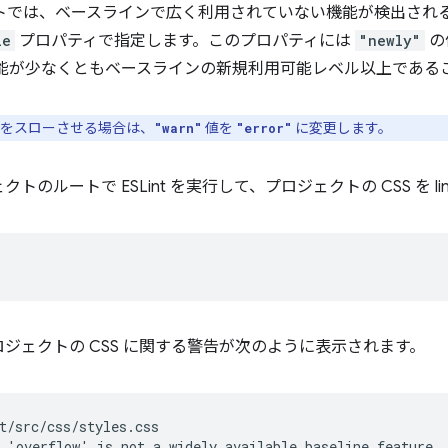
ットでは、ベースラインで広く利用されていない機能が検出され
le
プロパティで指定します。このプロパティには
"newly"
の
 機能が少なくともベースラインの新規利用可能レベル以上である
エラーをスローさせる場合は、
値を
に変更します。
"warn"
"error"
のルートで ESLint を実行して、プロジェクトの CSS を li
らプロジェクトの CSS に関する警告が次のように表示されます。
t/src/css/styles.css

 'overflow' is not a widely available baseline feature  