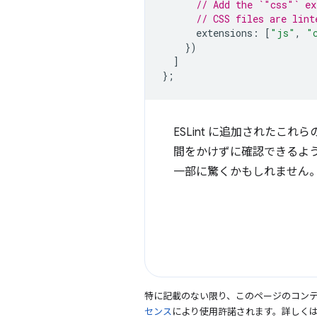
// Add the `"css"` ex
// CSS files are lint
extensions
:
[
"js"
,
"
})
]
};
ESLint に追加されたこれ
間をかけずに確認できるよ
一部に驚くかもしれません
特に記載のない限り、このページのコン
センス
により使用許諾されます。詳しく