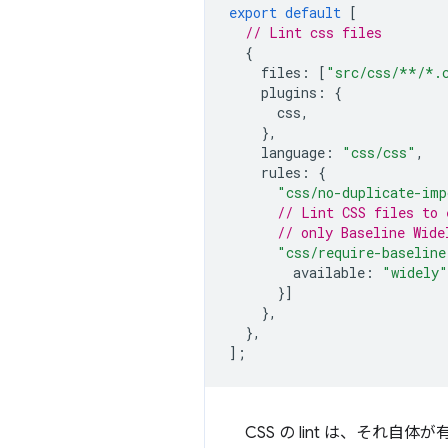
export
default
[
// Lint css files
{
files
:
[
"src/css/**/*.
plugins
:
{
css
,
},
language
:
"css/css"
,
rules
:
{
"css/no-duplicate-imp
// Lint CSS files to 
// only Baseline Wide
"css/require-baseline
available
:
"widely"
}]
},
},
];
CSS の lint は、それ自体