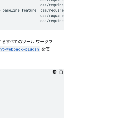
                   css/require-baseline

 baseline feature  css/require-baseline

                   css/require-baseline

用するすべてのツール ワークフ
nt-webpack-plugin
を使