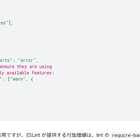
css"
],
orts"
:
"error"
,
ensure they are using
ly available features:
"
:
[
"warn"
,
{
が有用ですが、ESLint が提供する付加価値は、lint の
require-ba