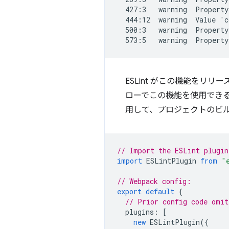
  427:3   warning  Property
  444:12  warning  Value 'c
  500:3   warning  Property
ESLint がこの機能をリ
ローでこの機能を使用できる
用して、プロジェクトのビルド
// Import the ESLint plugin
import
ESLintPlugin
from
"
// Webpack config:
export
default
{
// Prior config code omit
plugins
:
[
new
ESLintPlugin
({