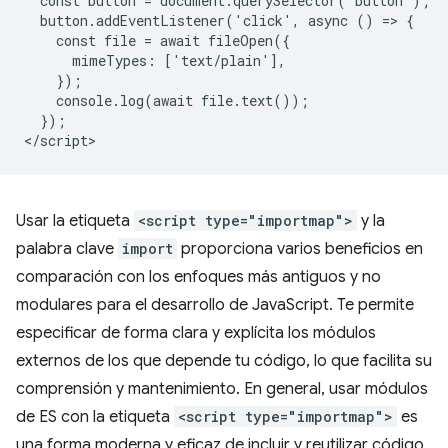
  const button = document.querySelector('button');

  button.addEventListener('click', async () => {

    const file = await fileOpen({

      mimeTypes: ['text/plain'],

    });

    console.log(await file.text());

  });

Usar la etiqueta
<script type="importmap">
y la
palabra clave
import
proporciona varios beneficios en
comparación con los enfoques más antiguos y no
modulares para el desarrollo de JavaScript. Te permite
especificar de forma clara y explícita los módulos
externos de los que depende tu código, lo que facilita su
comprensión y mantenimiento. En general, usar módulos
de ES con la etiqueta
<script type="importmap">
es
una forma moderna y eficaz de incluir y reutilizar código