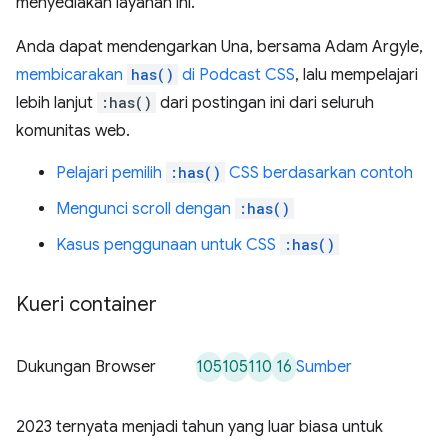
menyediakan layanan ini.
Anda dapat mendengarkan Una, bersama Adam Argyle,
membicarakan
has()
di Podcast CSS
, lalu mempelajari
lebih lanjut
:has()
dari postingan ini dari seluruh
komunitas web.
Pelajari pemilih
:has()
CSS berdasarkan contoh
Mengunci scroll dengan
:has()
Kasus penggunaan untuk CSS
:has()
Kueri container
105
105
110
16
Dukungan Browser
Sumber
2023 ternyata menjadi tahun yang luar biasa untuk